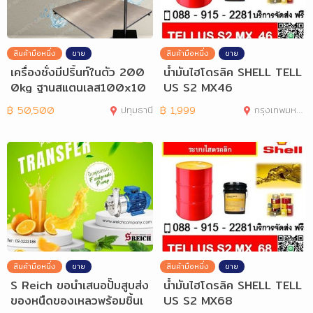
สินค้ามือหนึ่ง
ขาย
สินค้ามือหนึ่ง
ขาย
เครื่องชั่งมีปริ้นท์ในตัว 200
น้ำมันไฮโดรลิค SHELL TELL
0kg ฐานสแตนเลส100x10
US S2 MX46
0cm TI-02P
฿
50,500
ปทุมธานี
฿
1,999
กรุงเทพมหานคร
สินค้ามือหนึ่ง
ขาย
สินค้ามือหนึ่ง
ขาย
S Reich ขอนำเสนอปั๊มสูบส่ง
น้ำมันไฮโดรลิค SHELL TELL
ของหนืดของเหลวพร้อมชิ้นเ
US S2 MX68