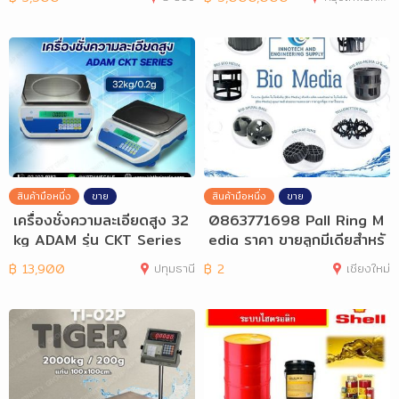
สินค้ามือหนึ่ง
ขาย
สินค้ามือหนึ่ง
ขาย
เครื่องชั่งความละเอียดสูง 32
0863771698 Pall Ring M
kg ADAM รุ่น CKT Series
edia ราคา ขายลูกมีเดียสำหรั
บระบบบำบัด
฿
13,900
ปทุมธานี
฿
2
เชียงใหม่