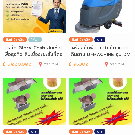
สินค้ามือหนึ่ง
ให้เช่า
สินค้ามือหนึ่ง
ขาย
บริษัท Glory Cash สินเชื่อเ
เครื่องขัดพื้น อัตโนมัติ แบบเ
พื่อธุรกิจ สินเชื่อระยะสั้นที่ตอ
ดินตาม D-MACHINE รุ่น DM
466C
฿
5,000,000
กรุงเทพมหานคร
฿
96,300
กรุงเทพมหานคร
สินค้ามือหนึ่ง
ขาย
สินค้ามือหนึ่ง
ขาย