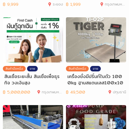
นี้อ ได้อย
฿
9,999
ระยอง
฿
1,999
กรุงเทพมหานคร
สินค้ามือหนึ่ง
ขาย
สินค้ามือหนึ่ง
ขาย
สินเชื่อระยะสั้น สินเชื่อเพื่อธุร
เครื่องชั่งมีปริ้นท์ในตัว 100
กิจ วงเงินสูง
0kg ฐานสแตนเลส100x10
0cm TI-02P
฿
5,000,000
กรุงเทพมหานคร
฿
49,500
ปทุมธานี