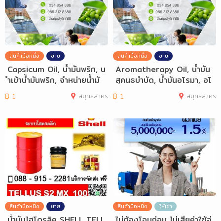
สินค้ามือหนึ่ง
ขาย
สินค้ามือหนึ่ง
ขาย
Capsicum Oil, น้ำมันพริก, น
Aromatherapy Oil, น้ำมัน
ำเข้าน้ำมันพริก, จำหน่ายน้ำมั
สุคนธบำบัด, น้ำมันอโรมา, อโ
นพริ
รมาเทอราป
฿
1
สมุทรสาคร
฿
1
สมุทรสาคร
สินค้ามือหนึ่ง
ขาย
สินค้ามือหนึ่ง
ให้เช่า
น้ำมันไฮโดรลิค SHELL TELL
ไม่ต้องโอนก่อน ไม่เสียค่าใช้จ่