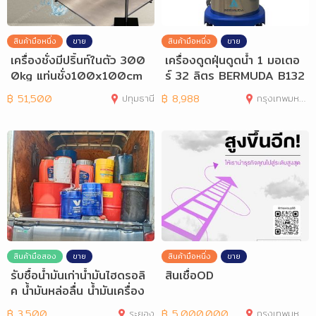
สินค้ามือหนึ่ง
ขาย
สินค้ามือหนึ่ง
ขาย
เครื่องชั่งมีปริ้นท์ในตัว 300
เครื่องดูดฝุ่นดูดน้ำ 1 มอเตอ
0kg แท่นชั่ง100x100cm
ร์ 32 ลิตร BERMUDA B132
TI-02P
฿
51,500
ปทุมธานี
฿
8,988
กรุงเทพมหานคร
สินค้ามือสอง
ขาย
สินค้ามือหนึ่ง
ขาย
รับซื้อน้ำมันเก่าน้ำมันไฮดรอลิ
สินเชื่อOD
ค น้ำมันหล่อลื่น น้ำมันเครื่อง
฿
3,500
ระยอง
฿
5,000,000
กรุงเทพมหานคร