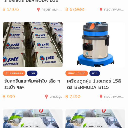
ร์ 80ลิตร BERMUDA B38
0
฿
17,976
กรุงเทพมหานคร
฿
67,000
กรุงเทพมหานคร
สินค้ามือหนึ่ง
ขาย
สินค้ามือหนึ่ง
ขาย
รับสกรีนและพิมพ์ผ้าใบ เสื้อ ก
เครื่องดูดฝุ่น 1มอเตอร์ 15ลิ
ระเป๋า ฯลฯ
ตร BERMUDA B115
฿
999
นครปฐม
฿
7,490
กรุงเทพมหานคร