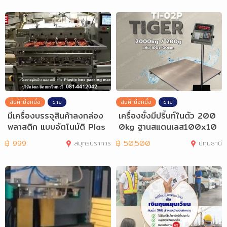
สินค้ามือหนึ่ง
ขาย
สินค้ามือหนึ่ง
ขาย
มีเครื่องบรรจุสินค้าลงกล่อง
เครื่องชั่งมีปริ้นท์ในตัว 200
พลาสติก แบบอัตโนมัติ Plas
0kg ฐานสแตนเลส100x10
tic Box
0cm TI-02P
฿
999
สมุทรปราการ
฿
50,500
ปทุมธานี