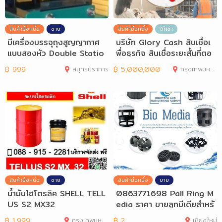
สินค้ามือหนึ่ง
ขาย
สินค้ามือหนึ่ง
ให้เช่า
มีเครื่องบรรจุถุงสูญญากาศ
บริษัท Glory Cash สินเชื่อเ
แบบสองหัว Double Statio
พื่อธุรกิจ สินเชื่อระยะสั้นที่ตอ
n Vacuum Pa
฿
999
สมุทรปราการ
฿
5,000,000
กรุงเทพมหานคร
สินค้ามือหนึ่ง
ขาย
สินค้ามือหนึ่ง
ขาย
น้ำมันไฮโดรลิค SHELL TELL
0863771698 Pall Ring M
US S2 MX32
edia ราคา ขายลูกมีเดียสำหรั
บระบบบำบัด
฿
1,999
กรุงเทพมหานคร
฿
2
เชียงใหม่