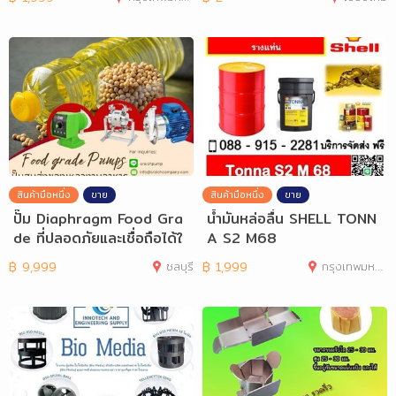
สินค้ามือหนึ่ง
ขาย
สินค้ามือหนึ่ง
ขาย
ปั๊ม Diaphragm Food Gra
น้ำมันหล่อลื่น SHELL TONN
de ที่ปลอดภัยและเชื่อถือได้ใ
A S2 M68
นอุตสาหกร
฿
9,999
ชลบุรี
฿
1,999
กรุงเทพมหานคร