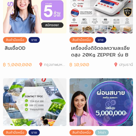
สินค้ามือหนึ่ง
ขาย
สินค้ามือหนึ่ง
ขาย
สินเชื่อOD
เครื่องชั่งดิจิตอลความละเอีย
ดสูง 20Kg ZEPPER รุ่น B
CC20001
฿
5,000,000
กรุงเทพมหานคร
฿
10,900
ปทุมธานี
สินค้ามือหนึ่ง
ขาย
สินค้ามือหนึ่ง
ให้เช่า