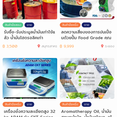
สินค้ามือสอง
ขาย
สินค้ามือหนึ่ง
ขาย
รับซื้อ-รับประมูลน้ำมันเก่าใช้แ
ลดความเสี่ยงของการปนเปื้อ
ล้ว น้ำมันไฮดรอลิคเก่า
นด้วยปั๊ม Food Grade คุณ
ภาพสูงจาก S
฿
3,500
สมุทรสาคร
฿
9,999
ระยอง
สินค้ามือหนึ่ง
ขาย
สินค้ามือหนึ่ง
ขาย
เครื่องชั่งความละเอียดสูง 32
Aromatherapy Oil, น้ำมัน