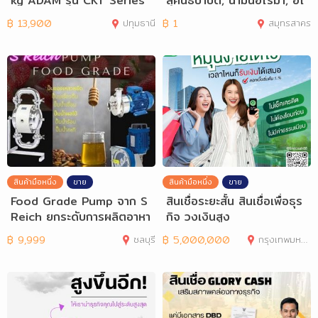
kg ADAM รุ่น CKT Series
สุคนธบำบัด, น้ำมันอโรมา, อโ
รมาเทอราป
฿
13,900
ปทุมธานี
฿
1
สมุทรสาคร
สินค้ามือหนึ่ง
ขาย
สินค้ามือหนึ่ง
ขาย
Food Grade Pump จาก S
สินเชื่อระยะสั้น สินเชื่อเพื่อธุร
Reich ยกระดับการผลิตอาหา
กิจ วงเงินสูง
รและเครื่องดื่
฿
9,999
ชลบุรี
฿
5,000,000
กรุงเทพมหานคร