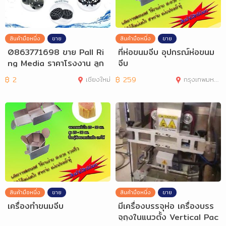
สินค้ามือหนึ่ง
ขาย
สินค้ามือหนึ่ง
ขาย
0863771698 ขาย Pall Ri
ที่ห่อขนมจีบ อุปกรณ์ห่อขนม
ng Media ราคาโรงงาน ลูก
จีบ
มีเดียบำบัดน้
฿
2
เชียงใหม่
฿
259
กรุงเทพมหานคร
สินค้ามือหนึ่ง
ขาย
สินค้ามือหนึ่ง
ขาย
เครื่องทำขนมจีบ
มีเครื่องบรรจุห่อ เครื่องบรร
จุถุงในแนวตั้ง Vertical Pac