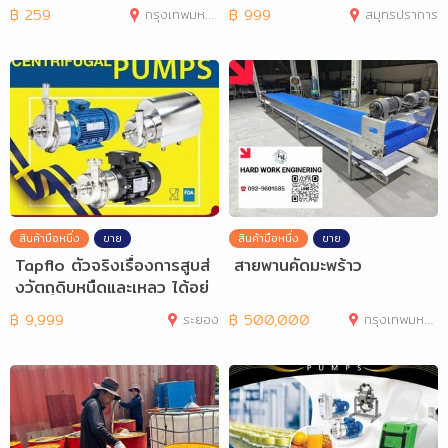
king
฿
259
กรุงเทพมหานคร
฿
999
สมุทรปราการ
สินค้ามือหนึ่ง
ขาย
สินค้ามือหนึ่ง
ขาย
Tapflo ตัวจริงเรื่องการสูบส่
สายพานคัดมะพร้าว
งวัตถุดิบหนืดและเหลว ได้อย่
างมีค
฿
9,999
ระยอง
฿
500,000
กรุงเทพมหานคร