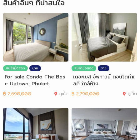
สินค้าอื่นๆ ที่น่าสนใจ
สินค้ามือสอง
ขาย
สินค้ามือสอง
ขาย
For sale Condo The Bas
เดอะเบส อัพทาวน์ ตอนโดทำเ
e Uptown, Phuket
ลดี ใกล้ห้าง
฿
2,690,000
ภูเก็ต
฿
2,790,000
ภูเก็ต