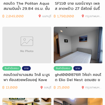
คอนโด The Politan Aqua
SF110 ขาย เมอร์ราญา เพล
สนามบินน้ำ 29.84 ตร.ม. ชั้น
ส ลาดพร้าว 27 มีสไตย์ ร่มรื่
19
น
฿
2,049,000
นนทบุรี
฿
1,790,000
กรุงเทพมหานคร
สินค้ามือสอง
ขาย
สินค้ามือสอง
ขาย
คอนโดเช่าบางแสน ใกล้ ม.บูร
ghd000876R ให้เช่า คอนโ
พา ห้องสวยพร้อมอยู่ Kave
ด Elio Del Nest อุดมสุข ข
นาด 52 ตรม
฿
13,000
ชลบุรี
฿
25,000
กรุงเทพมหานคร