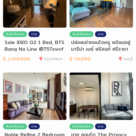
สินค้ามือสอง
ขาย
สินค้ามือสอง
ขาย
Sale IDEO O2 1 Bed, BTS
ปล่อยเช่าคอนโดหรู พร้อมอยู่
Bang Na Line @757zwvf
มารีน่า เบย์ ฟร้อนท์ ศรีราชา
y
฿
2,490,000
กรุงเทพมหานคร
฿
50,000
ชลบุรี
สินค้ามือสอง
ขาย
สินค้ามือสอง
ขาย
Noble Refine 2 Bedroom
ขาย คอนโด The Privacy