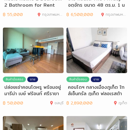
2 Bathroom for Rent
จตุจักร ขนาด 48 ตร.ม. 1 น
อน 1 น้ำ
฿
55,000
กรุงเทพมหานคร
฿
6,500,000
กรุงเทพมหานคร
สินค้ามือสอง
ขาย
สินค้ามือสอง
ขาย
ปล่อยเช่าคอนโดหรู พร้อมอยู่
คอนโดฯ กลางเมืองภูเก็ต ใก
มารีน่า เบย์ ฟร้อนท์ ศรีราชา
ล้เซ็นทรัล ภูเก็ต ฟลอเรสต้า
฿
50,000
ชลบุรี
฿
2,890,000
ภูเก็ต