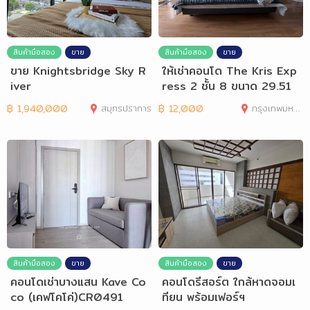
สินค้ามือสอง
ขาย
สินค้ามือสอง
ขาย
ขาย Knightsbridge Sky R
ให้เช่าคอนโด The Kris Exp
iver
ress 2 ชั้น 8 ขนาด 29.51
ตร.ม.
฿
1,940,000
สมุทรปราการ
฿
12,000
กรุงเทพมหานคร
สินค้ามือสอง
ขาย
สินค้ามือสอง
ขาย
คอนโดเช่าบางแสน Kave Co
คอนโดรีสอร์ต ใกล้หาดจอมเ
co (เคฟโคโค่)CR0491
ทียน พร้อมเฟอร์ฯ