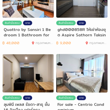
สินค้ามือสอง
ขาย
สินค้ามือสอง
ขาย
Quattro by Sansiri 1 Be
ghd000858R ให้เช่าห้องชุ
droom 1 Bathroom for
ด Aspire Sathorn Taksin
Rent
คอปเปอร์โซน
฿
48,000
กรุงเทพมหานคร
฿
9,000
กรุงเทพมหานคร
สินค้ามือสอง
ขาย
สินค้ามือสอง
ขาย
ลุมพินี เพลส รัชดา-สาธุ ชั้น
For sale - Centrio Cond
16 วิวเมือง เฟอร์ครบ
ominium