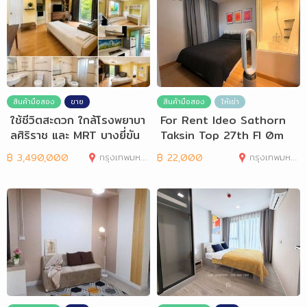
สินค้ามือสอง
ขาย
สินค้ามือสอง
ให้เช่า
ใช้ชีวิตสะดวก ใกล้โรงพยาบา
For Rent Ideo Sathorn
ลศิริราช และ MRT บางยี่ขัน
Taksin Top 27th Fl 0m
฿
3,490,000
กรุงเทพมหานคร
฿
22,000
กรุงเทพมหานคร