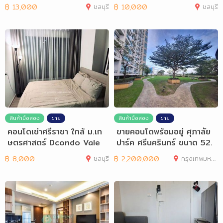
฿
13,000
ชลบุรี
฿
10,000
ชลบุรี
สินค้ามือสอง
ขาย
สินค้ามือสอง
ขาย
คอนโดเช่าศรีราชา ใกล้ ม.เก
ขายคอนโดพร้อมอยู่ ศุภาลัย
ษตรศาสตร์ Dcondo Vale
ปาร์ค ศรีนครินทร์ ขนาด 52.
5
฿
8,000
ชลบุรี
฿
2,200,000
กรุงเทพมหานคร