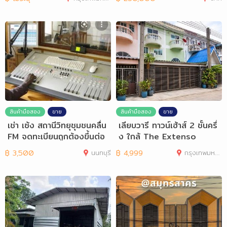
สินค้ามือสอง
ขาย
สินค้ามือสอง
ขาย
เช่า เซ้ง สถานีวิทยุชุมชนคลื่น
เลียบวารี ทาวน์เฮ้าส์ 2 ชั้นครึ่
FM จดทะเบียนถูกต้องขึ้นต่อ
ง ใกล้ The Extenso
฿
3,500
นนทบุรี
฿
4,999
กรุงเทพมหานคร