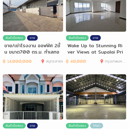
สินค้ามือสอง
ขาย
สินค้ามือสอง
ขาย
ขาย/เช่าโรงงาน ออฟฟิศ 2ชั้
Wake Up to Stunning Ri
น ขนาด700 ตร.ม. ทำเลทอ
ver Views at Supalai Pri
ง
ma Riva
฿
14,000,000
สมุทรสาคร
฿
40,000
กรุงเทพมหานคร
สินค้ามือสอง
ขาย
สินค้ามือสอง
ให้เช่า