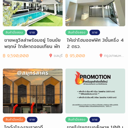
สินค้ามือสอง
ขาย
สินค้ามือสอง
ขาย
ขายพลูวิลล่าพร้อมอยู่ โซนชัย
ให้เช่าโฮมออฟฟิศ 3ชั้นครึ่ง 4
พฤกษ์ ใกล้หาดจอมเทียน พัท
2 ตรว.
ยา
฿
9,590,000
ชลบุรี
฿
95,000
กรุงเทพมหานคร
สินค้ามือหนึ่ง
ขาย
สินค้ามือสอง
ขาย
โกดังโรงงานราคาดี
ขายโปรแกรมอสังหาฯ 100 เ