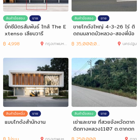
สินค้ามือสอง
ขาย
สินค้ามือสอง
ขาย
บิ๊กซีมิตรสัมพันธ์ ใกล้ The E
ขายโกดังใหญ่ 4-3-26 ไร่ ติ
xtenso เลียบวารี
ดถนนลาดบัวหลวง-สองพี่น้อ
ง(3422) จ.
฿
4,998
กรุงเทพมหานคร
฿
35,000,000
นครปฐม
สินค้ามือหนึ่ง
ขาย
สินค้ามือสอง
ขาย
แบบโกดังสำนักงาน
เช่าและขาย ที่สวยจังหวัดตาก
ติดทางหลวง1107 ต.ตากตก
฿
ไม่ระบุ
กรุงเทพมหานคร
฿
250,000
ตาก