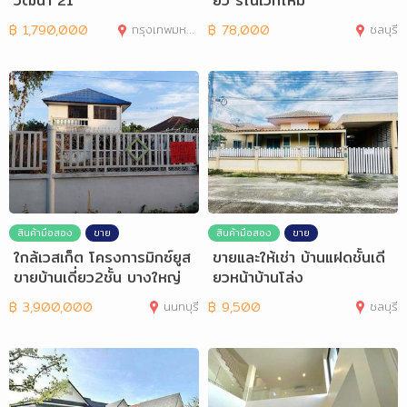
วัฒนา 21
ยว รีโนเวทใหม่
฿
1,790,000
กรุงเทพมหานคร
฿
78,000
ชลบุรี
สินค้ามือสอง
ขาย
สินค้ามือสอง
ขาย
ใกล้เวสเก็ต โครงการมิกซ์ยูส
ขายและให้เช่า บ้านแฝดชั้นเดี
ขายบ้านเดี่ยว2ชั้น บางใหญ่
ยวหน้าบ้านโล่ง
฿
3,900,000
นนทบุรี
฿
9,500
ชลบุรี