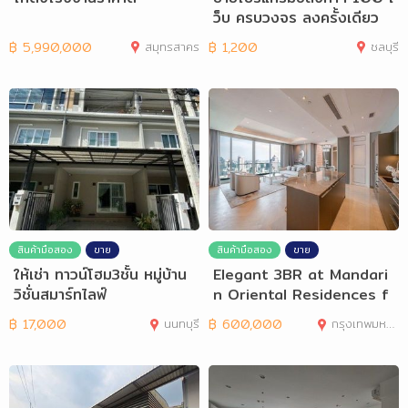
ว็บ ครบวงจร ลงครั้งเดียว
฿
5,990,000
สมุทรสาคร
฿
1,200
ชลบุรี
สินค้ามือสอง
ขาย
สินค้ามือสอง
ขาย
ให้เช่า ทาวน์โฮม3ชั้น หมู่บ้าน
Elegant 3BR at Mandari
วิชั่นสมาร์ทไลฟ์
n Oriental Residences f
or Rent or Buy
฿
17,000
นนทบุรี
฿
600,000
กรุงเทพมหานคร