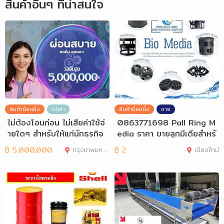
สินค้าอื่นๆ ที่น่าสนใจ
สินค้ามือหนึ่ง
ให้เช่า
สินค้ามือหนึ่ง
ขาย
ไม่ต้องโอนก่อน ไม่เสียค่าใช้จ่
0863771698 Pall Ring M
ายใดๆ สำหรับให้แก่นักธุรกิจ
edia ราคา ขายลูกมีเดียสำหรั
และ
บระบบบำบัด
฿
5,000,000
กรุงเทพมหานคร
฿
2
เชียงใหม่