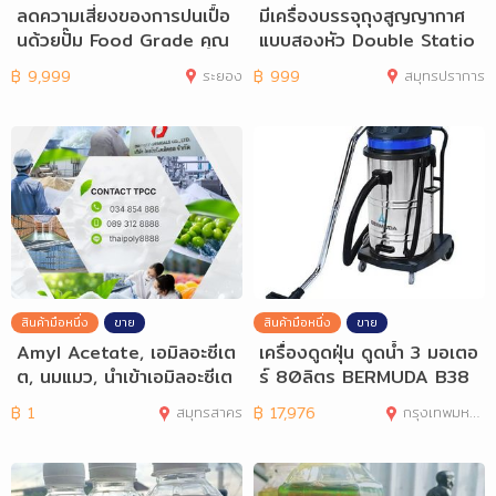
ลดความเสี่ยงของการปนเปื้อ
มีเครื่องบรรจุถุงสูญญากาศ
นด้วยปั๊ม Food Grade คุณ
แบบสองหัว Double Statio
ภาพสูงจาก S
n Vacuum Pa
฿
9,999
ระยอง
฿
999
สมุทรปราการ
สินค้ามือหนึ่ง
ขาย
สินค้ามือหนึ่ง
ขาย
Amyl Acetate, เอมิลอะซีเต
เครื่องดูดฝุ่น ดูดน้ำ 3 มอเตอ
ต, นมแมว, นำเข้าเอมิลอะซีเต
ร์ 80ลิตร BERMUDA B38
ต, จำหน่
0
฿
1
สมุทรสาคร
฿
17,976
กรุงเทพมหานคร