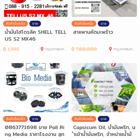
สินค้ามือหนึ่ง
ขาย
สินค้ามือหนึ่ง
ขาย
น้ำมันไฮโดรลิค SHELL TELL
สายพานคัดมะพร้าว
US S2 MX46
฿
1,999
กรุงเทพมหานคร
฿
500,000
กรุงเทพมหานคร
สินค้ามือหนึ่ง
ขาย
สินค้ามือหนึ่ง
ขาย
0863771698 ขาย Pall Ri
Capsicum Oil, น้ำมันพริก, น
ng Media ราคาโรงงาน ลูก
ำเข้าน้ำมันพริก, จำหน่ายน้ำมั