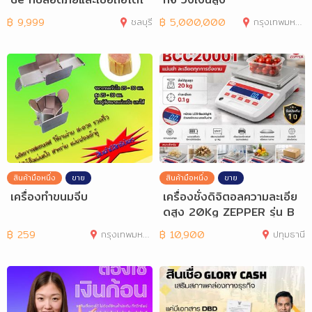
นอุตสาหกร
฿
9,999
ชลบุรี
฿
5,000,000
กรุงเทพมหานคร
สินค้ามือหนึ่ง
ขาย
สินค้ามือหนึ่ง
ขาย
เครื่องทำขนมจีบ
เครื่องชั่งดิจิตอลความละเอีย
ดสูง 20Kg ZEPPER รุ่น B
CC20001
฿
259
กรุงเทพมหานคร
฿
10,900
ปทุมธานี