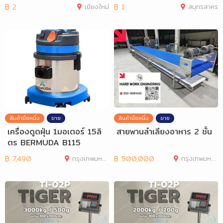
มีเดียบำบัดน้
นพริ
฿
2
เชียงใหม่
฿
1
สมุทรสาคร
สินค้ามือหนึ่ง
ขาย
สินค้ามือหนึ่ง
ขาย
เครื่องดูดฝุ่น 1มอเตอร์ 15ลิ
สายพานลำเลียงอาหาร 2 ชั้น
ตร BERMUDA B115
฿
7,490
กรุงเทพมหานคร
฿
500,000
กรุงเทพมหานคร