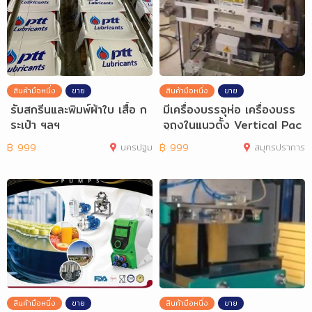
สินค้ามือหนึ่ง
ขาย
สินค้ามือหนึ่ง
ขาย
รับสกรีนและพิมพ์ผ้าใบ เสื้อ ก
มีเครื่องบรรจุห่อ เครื่องบรร
ระเป๋า ฯลฯ
จุถุงในแนวตั้ง Vertical Pac
king
฿
999
นครปฐม
฿
999
สมุทรปราการ
สินค้ามือหนึ่ง
ขาย
สินค้ามือหนึ่ง
ขาย