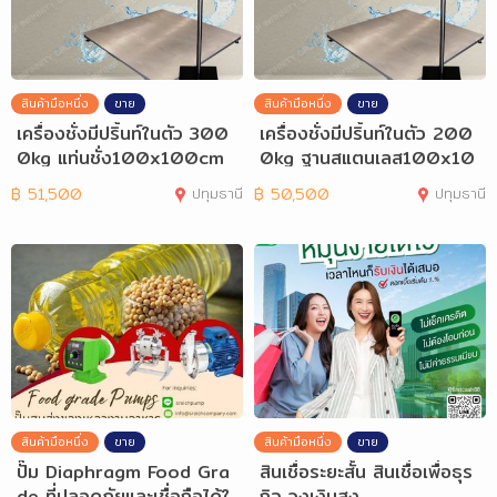
สินค้ามือหนึ่ง
ขาย
สินค้ามือหนึ่ง
ขาย
เครื่องชั่งมีปริ้นท์ในตัว 300
เครื่องชั่งมีปริ้นท์ในตัว 200
0kg แท่นชั่ง100x100cm
0kg ฐานสแตนเลส100x10
TI-02P
0cm TI-02P
฿
51,500
ปทุมธานี
฿
50,500
ปทุมธานี
สินค้ามือหนึ่ง
ขาย
สินค้ามือหนึ่ง
ขาย
ปั๊ม Diaphragm Food Gra
สินเชื่อระยะสั้น สินเชื่อเพื่อธุร
de ที่ปลอดภัยและเชื่อถือได้ใ
กิจ วงเงินสูง