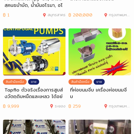
สุคนธบำบัด, น้ำมันอโรมา, อโ
รมาเทอราป
฿
1
สมุทรสาคร
฿
200,000
กรุงเทพมหานคร
สินค้ามือหนึ่ง
ขาย
สินค้ามือหนึ่ง
ขาย
Tapflo ตัวจริงเรื่องการสูบส่
ที่ห่อขนมจีบ เครื่องห่อขนมจี
งวัตถุดิบหนืดและเหลว ได้อย่
บ
างมีค
฿
9,999
ระยอง
฿
259
กรุงเทพมหานคร