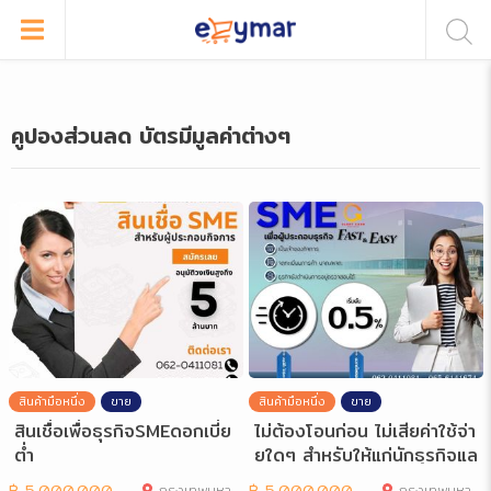
คูปองส่วนลด บัตรมีมูลค่าต่างๆ
สินค้ามือหนึ่ง
ขาย
สินค้ามือหนึ่ง
ขาย
สินเชื่อเพื่อธุรกิจSMEดอกเบี่ย
ไม่ต้องโอนก่อน ไม่เสียค่าใช้จ่า
ต่ำ
ยใดๆ สำหรับให้แก่นักธุรกิจแล
ะ
฿
5,000,000
กรุงเทพมหานคร
฿
5,000,000
กรุงเทพมหานคร