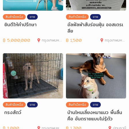
สินค้ามือหนึ่ง
ขาย
สินค้ามือหนึ่ง
ขาย
ยินดีให้คำปรึกษา
อัลฟัลฟ่าสับร่อนฝุ่น ออสเตรเ
ลีย
฿
5,000,000
กรุงเทพมหานคร
฿
1,500
กรุงเทพมหานคร
สินค้ามือหนึ่ง
ขาย
สินค้ามือหนึ่ง
ขาย
กรงสัตว์
บ้านไหนเลี้ยงหมาแมว พื้นลื่น
คือ อันตรายแบบไม่รู้ตัว
฿
1,000
กรุงเทพมหานคร
฿
1,700
ปทุมธานี