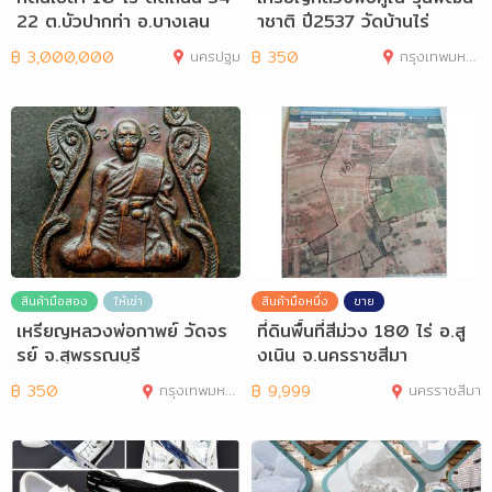
22 ต.บัวปากท่า อ.บางเลน
าชาติ ปี2537 วัดบ้านไร่
จ.นครปฐม
฿
3,000,000
นครปฐม
฿
350
กรุงเทพมหานคร
สินค้ามือสอง
ให้เช่า
สินค้ามือหนึ่ง
ขาย
เหรียญหลวงพ่อกาพย์ วัดจร
ที่ดินพื้นที่สีม่วง 180 ไร่ อ.สู
รย์ จ.สุพรรณบุรี
งเนิน จ.นครราชสีมา
฿
350
กรุงเทพมหานคร
฿
9,999
นครราชสีมา