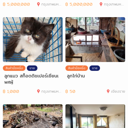
h สำ
และ
฿
5,000,000
กรุงเทพมหานคร
฿
5,000,000
กรุงเทพมหานคร
สินค้ามือหนึ่ง
ขาย
สินค้ามือหนึ่ง
ขาย
ลูกแมว สก็อตติชเปอร์เซียนเ
ลูกไก่บ้าน
พศผู้
฿
1,000
กรุงเทพมหานคร
฿
50
เชียงราย