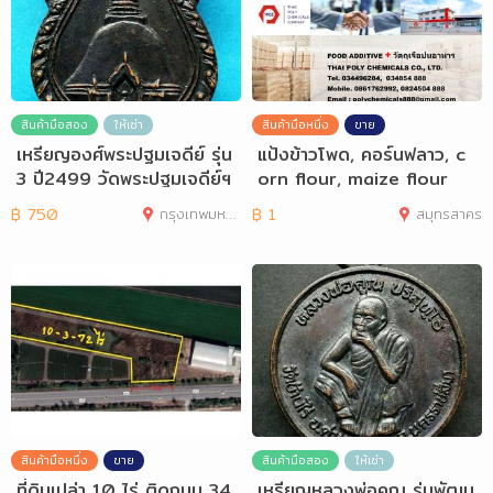
สินค้ามือสอง
ให้เช่า
สินค้ามือหนึ่ง
ขาย
เหรียญองศ์พระปฐมเจดีย์ รุ่น
แป้งข้าวโพด, คอร์นฟลาว, c
3 ปี2499 วัดพระปฐมเจดีย์ฯ
orn flour, maize flour
จ.นครปฐ
฿
750
กรุงเทพมหานคร
฿
1
สมุทรสาคร
สินค้ามือหนึ่ง
ขาย
สินค้ามือสอง
ให้เช่า
ที่ดินเปล่า 10 ไร่ ติดถนน 34
เหรียญหลวงพ่อคูณ รุ่นพัฒน