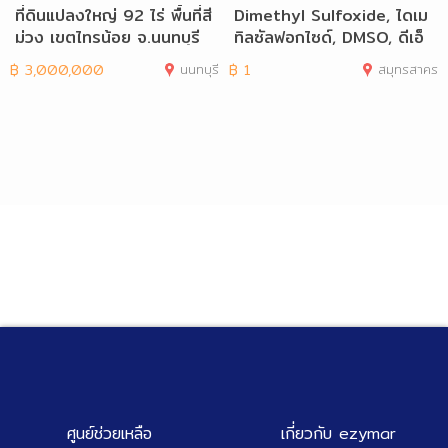
ที่ดินแปลงใหญ่ 92 ไร่ พื้นที่สี
Dimethyl Sulfoxide, ไดเม
ม่วง เขตไทรน้อย จ.นนทบุรี
ทิลซัลฟอกไซด์, DMSO, ดีเอ็
มเอสโอ
฿
3,000,000
นนทบุรี
฿
1
สมุทรสาคร
ศูนย์ช่วยเหลือ
เกี่ยวกับ ezymar