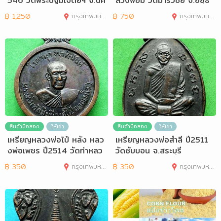
546 วัดพระปฐมเจดีย์ฯ จ.นค
ลวงพ่อมี วัดมารวิชัย จ.อยุธ
รปฐม
ยา
฿
1,250
กรุงเทพมหานคร
฿
750
กรุงเทพมหานคร
สินค้ามือสอง
ให้เช่า
สินค้ามือสอง
ให้เช่า
เหรียญหลวงพ่อไป๋ หลัง หลว
เหรียญหลวงพ่อสำลี ปี2511
งพ่อเพชร ปี2514 วัดท่าหลว
วัดซับบอน จ.สระบุรี
ง จ.พิจิตร
฿
350
กรุงเทพมหานคร
฿
350
กรุงเทพมหานคร