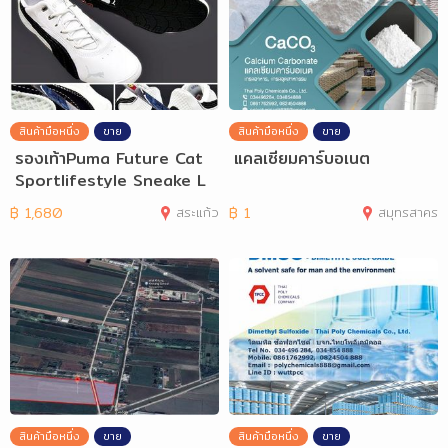
สินค้ามือหนึ่ง
ขาย
สินค้ามือหนึ่ง
ขาย
รองเท้าPuma Future Cat
แคลเซียมคาร์บอเนต
Sportlifestyle Sneake L
eather 40-45
฿
1,680
สระแก้ว
฿
1
สมุทรสาคร
สินค้ามือหนึ่ง
ขาย
สินค้ามือหนึ่ง
ขาย