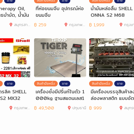
ขาย
สินค้ามือหนึ่ง
ขาย
สินค้ามือหนึ่ง
ขาย
erapy Oil,
ที่ห่อขนมจีบ อุปกรณ์ห่อ
น้ำมันหล่อลื่น SHELL
นธบำบัด, น้ำมัน
ขนมจีบ
ONNA S2 M68
อโรมาเทอราป
สมุทรสาคร
฿
259
กรุงเทพมหานคร
฿
1,999
กรุงเทพมห
ขาย
สินค้ามือหนึ่ง
ขาย
สินค้ามือหนึ่ง
ขาย
โดรลิค SHELL
เครื่องชั่งมีปริ้นท์ในตัว 1
มีเครื่องบรรจุสินค้า
 S2 MX32
000kg ฐานสแตนเลส1
ล่องพลาสติก แบบอั
00x100cm TI-02P
มัติ Plastic Box
กรุงเทพมหานคร
฿
49,500
ปทุมธานี
฿
999
สมุทรปร