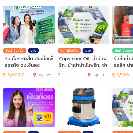
สินค้ามือหนึ่ง
ขาย
สินค้ามือหนึ่ง
ขาย
สินค้ามือสอง
สินเชื่อระยะสั้น สินเชื่อเพื่
Capsicum Oil, น้ำมันพ
รับซื้อน้ำ
อธุรกิจ วงเงินสูง
ริก, นำเข้าน้ำมันพริก, จำ
รอลิค น้ำม
หน่ายน้ำมันพริ
มันเครื่อง
฿
5,000,000
กรุงเทพมหานคร
฿
1
สมุทรสาคร
฿
3,500