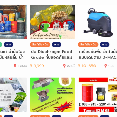
ขาย
สินค้ามือหนึ่ง
ขาย
สินค้ามือหนึ่ง
ขาย
มันเก่าน้ำมันไฮด
ปั๊ม Diaphragm Food
เครื่องขัดพื้น อัตโนมัต
ันหล่อลื่น น้ำ
Grade ที่ปลอดภัยและเ
แบบเดินตาม D-MAC
ชื่อถือได้ในอุตสาหกร
NE รุ่น DM 468
ระยอง
฿
9,999
ชลบุรี
฿
101,650
กรุงเทพมห