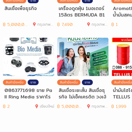
สินค้ามือหนึ่ง
ขาย
สินค้ามือหนึ่ง
ขาย
สินค้ามือหนึ่ง
สินเชื่อเพื่อธุรกิจ
เครื่องดูดฝุ่น 1มอเตอร์
Aromath
15ลิตร BERMUDA B1
น้ำมันสุค
15
อโรมา, 
฿
5,000,000
กรุงเทพมหานคร
฿
7,490
กรุงเทพมหานคร
฿
1
สินค้ามือหนึ่ง
ขาย
สินค้ามือหนึ่ง
ขาย
สินค้ามือหนึ่ง
0863771698 ขาย Pa
สินเชื่อระยะสั้น สินเชื่อธุ
น้ำมันไฮ
ll Ring Media ราคาโร
รกิจ ไม่เช็คเครดิต วงเงิ
TELLUS
งงาน ลูกมีเดียบำบัดน้
นสูง
฿
2
เชียงใหม่
฿
5,000,000
กรุงเทพมหานคร
฿
1,999