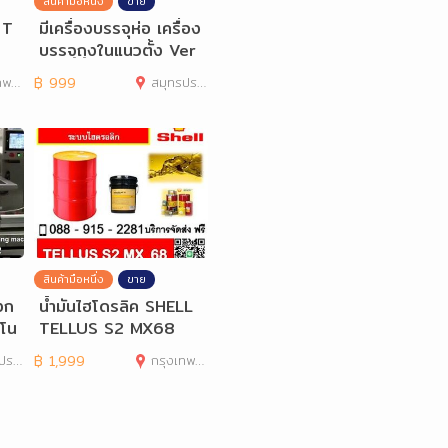
สินค้ามือหนึ่ง
ขาย
 T
มีเครื่องบรรจุห่อ เครื่อง
บรรจุถุงในแนวตั้ง Ver
tical Packing
านคร
฿
999
สมุทรปราการ
สินค้ามือหนึ่ง
ขาย
ลงก
น้ำมันไฮโดรลิค SHELL
ตโน
TELLUS S2 MX68
าการ
฿
1,999
กรุงเทพมหานคร