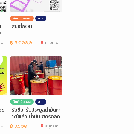
สินค้ามือหนึ่ง
ขาย
LL
สินเชื่อOD
0
านคร
฿
5,000,000
กรุงเทพมหานคร
สินค้ามือสอง
ขาย
่อข
รับซื้อ-รับประมูลน้ำมันเก่
าใช้แล้ว น้ำมันไฮดรอลิค
เก่า
านคร
฿
3,500
สมุทรสาคร