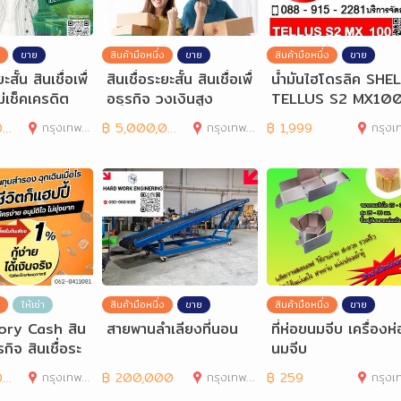
ขาย
สินค้ามือหนึ่ง
ขาย
สินค้ามือหนึ่ง
ขาย
ะสั้น สินเชื่อเพื่
สินเชื่อระยะสั้น สินเชื่อเพื่
น้ำมันไฮโดรลิค SHE
ม่เช็คเครดิต
อธุรกิจ วงเงินสูง
TELLUS S2 MX10
0
กรุงเทพมหานคร
฿
5,000,000
กรุงเทพมหานคร
฿
1,999
กรุงเทพมห
ให้เช่า
สินค้ามือหนึ่ง
ขาย
สินค้ามือหนึ่ง
ขาย
lory Cash สิน
สายพานลำเลียงที่นอน
ที่ห่อขนมจีบ เครื่องห
ุรกิจ สินเชื่อระ
นมจีบ
อ
0
กรุงเทพมหานคร
฿
200,000
กรุงเทพมหานคร
฿
259
กรุงเทพมห