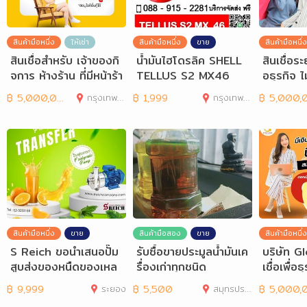
สินค้ามือหนึ่ง
ให้เช่า
สินค้ามือหนึ่ง
ขาย
สินค้ามือหนึ่ง
สินเชื่อสำหรับ เจ้าของกิ
น้ำมันไฮโดรลิค SHELL
สินเชื่อระย
จการ ห้างร้าน ที่มีหน้าร้า
TELLUS S2 MX46
อธุรกิจ ไ
นชัดเจน
฿
5,000,000
กรุงเทพมหานคร
฿
1,999
กรุงเทพมหานคร
฿
5,000,00
สินค้ามือหนึ่ง
ขาย
สินค้ามือสอง
ขาย
สินค้ามือหนึ่ง
S Reich ขอนำเสนอปั๊ม
รับซื้อขายประมูลน้ำมันเค
บริษัท G
สูบส่งของหนืดของเหล
รื่องเก่าทุกชนิด
เชื่อเพื่อธ
วพร้อมชิ้นเนี้อ ได้อย
ยะสั้นที่ต
฿
9,999
ระยอง
฿
5,500
สมุทรปราการ
฿
5,000,00