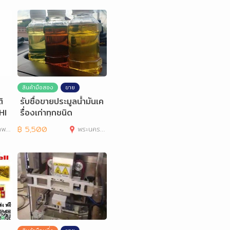
สินค้ามือสอง
ขาย
ิ
รับซื้อขายประมูลน้ำมันเค
HI
รื่องเก่าทุกชนิด
านคร
฿
5,500
พระนครศรีอยุธยา