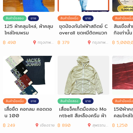
สินค้ามือสอง
ขาย
สินค้ามือหนึ่ง
ขาย
สินค้ามือหนึ่ง
125 ผ้าคลุมไหล่, ผ้าคลุม
ชุดป้องกันไฟฟ้าสถิตย์ C
สินเชื่อส
ไหล่ไหมพรม
overall ชุดหมีติดหมวก
กิจเท่านั
ยมเอกสา
฿
490
กรุงเทพมหานคร
฿
379
กรุงเทพมหานคร
฿
5,000,00
สินค้ามือหนึ่ง
ขาย
สินค้ามือสอง
ขาย
สินค้ามือหนึ่ง
เสื้อยืด คอกลม คอตตอ
เสื้อแจ็คเก็ตมือสอง Mo
150ผ้าคลุ
น 100
ntbell สีเหลืองครีม ผ้า
คลุมไหล่ไ
ร่ม กันลม อก 37
฿
249
เชียงราย
฿
890
สุพรรณบุรี
฿
1,250