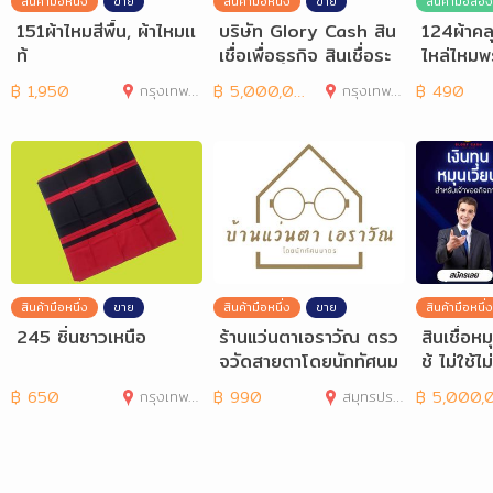
สินค้ามือหนึ่ง
ขาย
สินค้ามือหนึ่ง
ขาย
สินค้ามือสอง
151ผ้าไหมสีพื้น, ผ้าไหมเเ
บริษัท Glory Cash สิน
124ผ้าคลุ
ท้
เชื่อเพื่อธุรกิจ สินเชื่อระ
ไหล่ไหม
ยะสั้นที่ตอ
฿
1,950
กรุงเทพมหานคร
฿
5,000,000
กรุงเทพมหานคร
฿
490
สินค้ามือหนึ่ง
ขาย
สินค้ามือหนึ่ง
ขาย
สินค้ามือหนึ่ง
245 ซิ่นชาวเหนือ
ร้านแว่นตาเอราวัณ ตรว
สินเชื่อห
จวัดสายตาโดยนักทัศนม
ช้ ไม่ใช้ไ
าตร ใกล้ BTS ช้างเอ
น้างาน อ
฿
650
กรุงเทพมหานคร
฿
990
สมุทรปราการ
฿
5,000,00