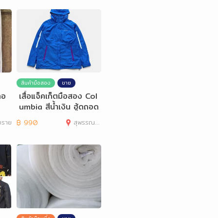
สินค้ามือสอง
ขาย
คอ
เสื้อแจ็คเก็ตมือสอง Col
umbia สีน้ำเงิน ฮู้ดถอด
ได้ ผ้าร่ม กัน
งราย
฿
990
สุพรรณบุรี