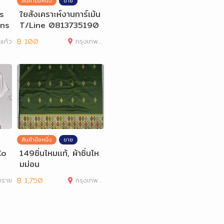
สินค้ามือหนึ่ง
ขาย
es
ใยสังเคราะห์งานการ์เม้น
ans
T/Line 0813735190
rts
แก้ว
฿
100
กรุงเทพมหานคร
สินค้ามือหนึ่ง
ขาย
Co
149ซิ่นไหมเเท้, ผ้าซิ่นไห
มม่อน
งราย
฿
1,750
กรุงเทพมหานคร