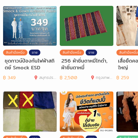
สินค้ามือหนึ่ง
ขาย
สินค้ามือหนึ่ง
ขาย
สินค้ามือหนึ่ง
ชุดกาวน์ป้องกันไฟฟ้าสถิ
256 ผ้าซิ่นตาหมี่ไทดำ,
เสื้อยืดค
ตย์ Smock ESD
ผ้าซิ่นตาหมี่
ใหญ่
฿
349
สมุทรปราการ
฿
2,500
กรุงเทพมหานคร
฿
259