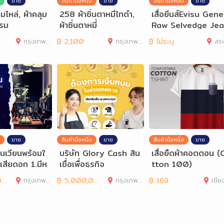
ขาย
สินค้ามือหนึ่ง
ขาย
สินค้ามือหนึ่ง
ขาย
มไหล่, ผ้าคลุม
258 ผ้าซิ่นตาหมี่ไทดำ,
เสื้อยีนส์Evisu Gen
พรม
ผ้าซิ่นตาหมี่
Raw Selvedge Je
Denim S-2XL
กรุงเทพมหานคร
฿
2,100
กรุงเทพมหานคร
฿
ไม่ระบุ
สระ
ขาย
สินค้ามือหนึ่ง
ขาย
สินค้ามือหนึ่ง
ขาย
มุนเวียนพร้อมใ
บริษัท Glory Cash สิน
เสื้อยืดผ้าคอตตอน (
ม่เสียดอก 1.มีห
เชื่อเพื่อธุรกิจ
tton 100)
อฟฟิ
0
กรุงเทพมหานคร
฿
5,000,000
กรุงเทพมหานคร
฿
169
เชีย