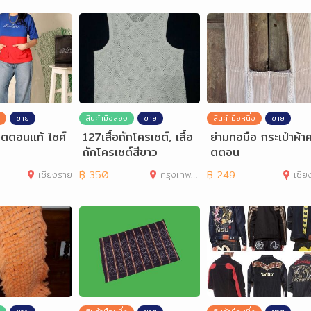
ขาย
สินค้ามือสอง
ขาย
สินค้ามือหนึ่ง
ขาย
อตตอนเเท้ ไซศ์
127เสื้อถักโครเชต์, เสื้อ
ย่ามทอมือ กระเป๋าผ้า
ถักโครเชต์สีขาว
ตตอน
เชียงราย
฿
350
กรุงเทพมหานคร
฿
249
เชีย