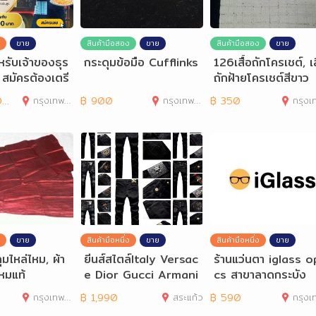
ขาย
สินค้ามือสอง
ขาย
สินค้ามือสอง
ขาย
ำหรับเจ้าของธุร
กระดุมข้อมือ Cufflinks
126เสื้อถักโครเชต์, เส
้น สมัครต้องเตรี
ถักฝ้ายโครเชต์สีขาว
รอะ
0
กรุงเทพมหานคร
฿
900
กรุงเทพมหานคร
฿
350
กรุงเทพมห
ขาย
สินค้ามือหนึ่ง
ขาย
สินค้ามือหนึ่ง
ขาย
มไหล่ไหม, ผ้า
ยีนส์สไตล์Italy Versac
ร้านแว่นตา iglass o
หมแท้
e Dior Gucci Armani
cs สาขาลาดกระบัง
N/Y Denim Jeans
กรุงเทพมหานคร
฿
1,990
สระแก้ว
฿
590
กรุงเทพมห