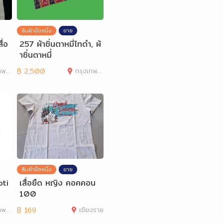
สินค้ามือหนึ่ง
ขาย
ื้อ
257 ผ้าซิ่นตาหมี่ไทดำ, ผ้
าซิ่นตาหมี่
านคร
฿
2,500
กรุงเทพมหานคร
สินค้ามือหนึ่ง
ขาย
pti
เสื้อยืด หญิง คอคคอน
100
านคร
฿
169
เชียงราย