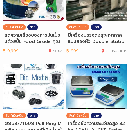
สินค้ามือหนึ่ง
ขาย
สินค้ามือหนึ่ง
ขาย
ลดความเสี่ยงของการปนเปื้อ
มีเครื่องบรรจุถุงสูญญากาศ
นด้วยปั๊ม Food Grade คุณ
แบบสองหัว Double Statio
ภาพสูงจาก S
n Vacuum Pa
฿
9,999
ระยอง
฿
999
สมุทรปราการ
สินค้ามือหนึ่ง
ขาย
สินค้ามือหนึ่ง
ขาย
0863771698 Pall Ring M
เครื่องชั่งความละเอียดสูง 32
edia ราคา ขายลูกมีเดียสำหรั
kg ADAM รุ่น CKT Series