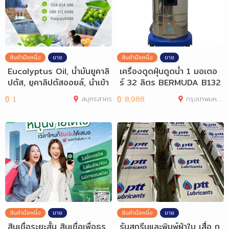
สินค้ามือหนึ่ง
ขาย
สินค้ามือหนึ่ง
ขาย
Eucalyptus Oil, น้ำมันยูคาลิ
เครื่องดูดฝุ่นดูดน้ำ 1 มอเตอ
ปตัส, ยูคาลิปตัสออยล์, นำเข้า
ร์ 32 ลิตร BERMUDA B132
น้ำ
฿
1
สมุทรสาคร
฿
8,988
กรุงเทพมหานคร
สินค้ามือหนึ่ง
ขาย
สินค้ามือหนึ่ง
ขาย
สินเชื่อระยะสั้น สินเชื่อเพื่อธุร
รับสกรีนและพิมพ์ผ้าใบ เสื้อ ก