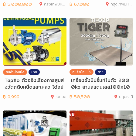
฿
5,000,000
กรุงเทพมหานคร
฿
67,000
กรุงเทพมหานคร
สินค้ามือหนึ่ง
ขาย
สินค้ามือหนึ่ง
ขาย
Tapflo ตัวจริงเรื่องการสูบส่
เครื่องชั่งมีปริ้นท์ในตัว 200
งวัตถุดิบหนืดและเหลว ได้อย่
0kg ฐานสแตนเลส100x10
างมีค
0cm TI-02P
฿
9,999
ระยอง
฿
50,500
ปทุมธานี