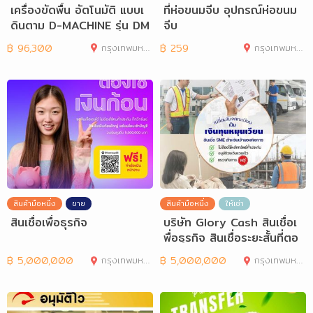
เครื่องขัดพื้น อัตโนมัติ แบบเ
ที่ห่อขนมจีบ อุปกรณ์ห่อขนม
ดินตาม D-MACHINE รุ่น DM
จีบ
466C
฿
96,300
กรุงเทพมหานคร
฿
259
กรุงเทพมหานคร
สินค้ามือหนึ่ง
ขาย
สินค้ามือหนึ่ง
ให้เช่า
สินเชื่อเพื่อธุรกิจ
บริษัท Glory Cash สินเชื่อเ
พื่อธุรกิจ สินเชื่อระยะสั้นที่ตอ
฿
5,000,000
กรุงเทพมหานคร
฿
5,000,000
กรุงเทพมหานคร