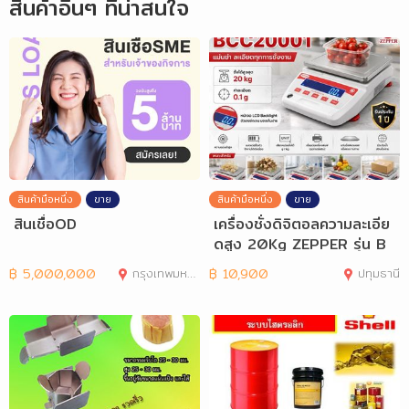
สินค้าอื่นๆ ที่น่าสนใจ
สินค้ามือหนึ่ง
ขาย
สินค้ามือหนึ่ง
ขาย
สินเชื่อOD
เครื่องชั่งดิจิตอลความละเอีย
ดสูง 20Kg ZEPPER รุ่น B
CC20001
฿
5,000,000
กรุงเทพมหานคร
฿
10,900
ปทุมธานี