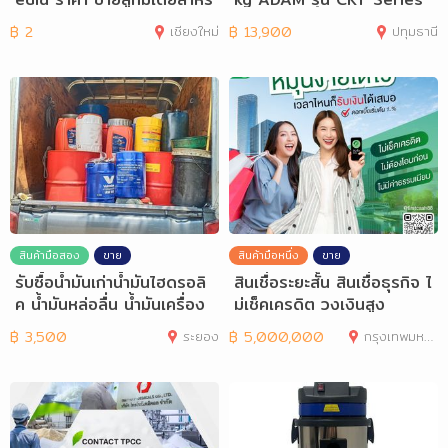
บระบบบำบัด
฿
2
เชียงใหม่
฿
13,900
ปทุมธานี
สินค้ามือสอง
ขาย
สินค้ามือหนึ่ง
ขาย
รับซื้อน้ำมันเก่าน้ำมันไฮดรอลิ
สินเชื่อระยะสั้น สินเชื่อธุรกิจ ไ
ค น้ำมันหล่อลื่น น้ำมันเครื่อง
ม่เช็คเครดิต วงเงินสูง
฿
3,500
ระยอง
฿
5,000,000
กรุงเทพมหานคร