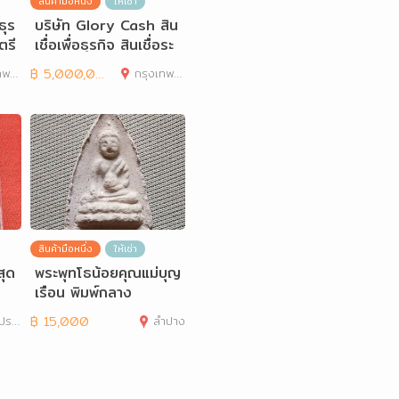
สินค้ามือหนึ่ง
ให้เช่า
ธุร
บริษัท Glory Cash สิน
ตรี
เชื่อเพื่อธุรกิจ สินเชื่อระ
ยะสั้นที่ตอ
านคร
฿
5,000,000
กรุงเทพมหานคร
สินค้ามือหนึ่ง
ให้เช่า
สุด
พระพุทโธน้อยคุณแม่บุญ
เรือน พิมพ์กลาง
าการ
฿
15,000
ลำปาง