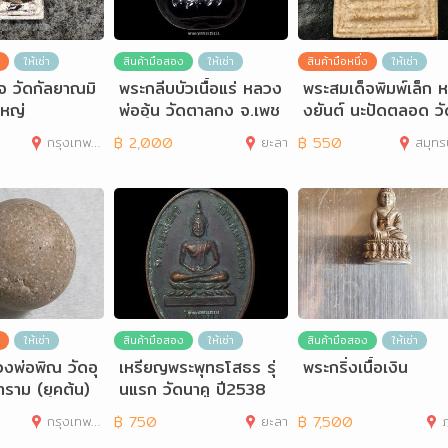
ให้เช่า
สินค้ามือสอง
ให้เช่า
สินค้ามือหนึ่ง
ให้เช่า
จ วัดกัลยาณมิ
พระกลีบบัวเนื้อแร่ หลวง
พระสมเด็จพิมพ์เล็ก ห
ใหญ่
พ่ออุ้น วัดตาลกง จ.เพช
งยันต์ นะปัดตลอด วั
รบุรี
อวิน อ.ศรีราชา จ
กรุงเทพมหานคร
฿
2,000
ยะลา
฿
550
สมุทรปร
ให้เช่า
สินค้ามือสอง
ให้เช่า
สินค้ามือสอง
ให้เช่า
งพ่อพิณ วัดอุ
เหรียญพระพุทธโสธร รุ่
พระกริ่งเนื้อเงิน
ราม (ยุคต้น)
นแรก วัดนาคู ปี2538
กรุงเทพมหานคร
฿
750
ยะลา
฿
7,500
ภ