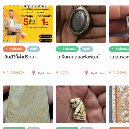
สินค้ามือหนึ่ง
ให้เช่า
สินค้ามือสอง
ให้เช่า
สินค้ามือสอง
ยินดีให็คำปรึกษา
เหรียณหลวงพ่อพัฒน์
แหวนพระห
฿
5,000,000
กรุงเทพมหานคร
฿
200
กรุงเทพมหานคร
฿
5,000