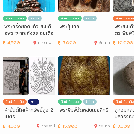
สินค้ามือสอง
ให้เช่า
สินค้ามือสอง
ให้เช่า
สินค้ามือหนึ่ง
พระกริ่งยอดแก้ว สมเด็
พระซุ้มกอ
พระสมเด็
จพระญาณสังวร สมเด็จ
ตร พิมพ์
สังฆราช วัดบวรนิเวศฯ
฿
4,500
กรุงเทพมหานคร
฿
5,000
ชัยนาท
฿
10,000
สินค้ามือหนึ่ง
ขาย
สินค้ามือสอง
ให้เช่า
สินค้ามือหนึ่ง
ผ้ายันต์โคเฝ้าทรัพย์สูง 2
พระพิมพ์วัดพลับเมฆสิทธิ์
ลูกอมหลว
เมตร
บลวรรณา
จ. ราชบุรี
฿
4,500
อุทัยธานี
฿
15,000
ชัยนาท
฿
3,500