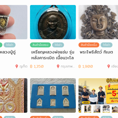
ให้เช่า
สินค้ามือสอง
ให้เช่า
สินค้ามือหนึ่ง
ให้เช่า
ลวงปู่ดู่
เหรียญหลวงพ่อแช่ม รุ่น
พระโพธิสัตว์ ทิเบต
หลังคาระเบิด เนื้อนวะโล
หะ วัดดอนยายหอม
ภูเก็ต
฿
1,350
กรุงเทพมหานคร
฿
1,900
เชีย