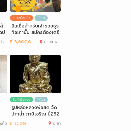
สินค้ามือหนึ่ง
ให้เช่า
ลั
สินเชื่อสำหรับเจ้าของธุร
ดบ่
กิจเท่านั้น สมัครต้องเตรี
ยมเอกสารอะ
าการ
฿
5,000,000
กรุงเทพมหานคร
สินค้ามือสอง
ให้เช่า
รูปหล่อหลวงพ่อสด วัด
ปากน้ำ ภาษีเจริญ ปี252
6
ูเก็ต
฿
1,500
ยะลา