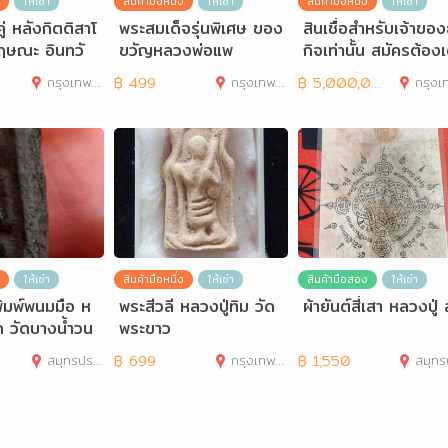
ให้เช่า
สินค้ามือหนึ่ง
ให้เช่า
สินค้ามือหนึ่ง
ให้เช่า
คู่ หลังกิตติสาโ
พระสมเด็จรุ่นพิเศษ ของ
สินเชื่อสำหรับเจ้าของ
ฤษณะ อินทวั
ขวัญหลวงพ่อแพ
กิจเท่านั้น สมัครต้องเ
กสงฆ์ป่า
ยมเอกสารอะ
กรุงเทพมหานคร
฿
499
กรุงเทพมหานคร
฿
5,000,000
กรุงเทพมห
ให้เช่า
สินค้ามือหนึ่ง
ให้เช่า
สินค้ามือสอง
ให้เช่า
ิมพ์พนมมือ ห
พระสีวลี หลวงปู่ทิม วัด
ผ้ายันต์สี่เสา หลวงปู่ 
ด วัดบางน้ำวน
พระขาว
ุกรัก
สมุทรปราการ
฿
699
กรุงเทพมหานคร
฿
1,550
สมุทรปร