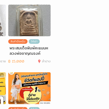
สินค้ามือหนึ่ง
ให้เช่า
พระสมเด็จพิมพ์คะแนนห
ลวงพ่อชาญณรงค์
งราย
฿
15,000
ลำปาง