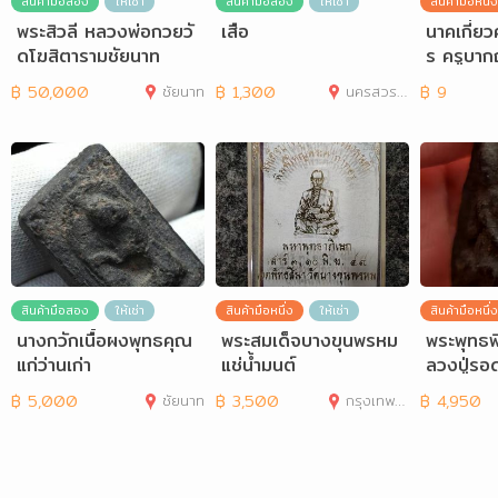
สินค้ามือสอง
ให้เช่า
สินค้ามือสอง
ให้เช่า
สินค้ามือหนึ่ง
พระสิวลี หลวงพ่อกวยวั
เสือ
นาคเกี่ยว
ดโฆสิตารามชัยนาท
ร ครูบาก
ณโณ สำนั
฿
50,000
ชัยนาท
฿
1,300
นครสวรรค์
฿
9
สินค้ามือสอง
ให้เช่า
สินค้ามือหนึ่ง
ให้เช่า
สินค้ามือหนึ่ง
นางกวักเนื้อผงพุทธคุณ
พระสมเด็จบางขุนพรหม
พระพุทธพ
แก่ว่านเก่า
แช่น้ำมนต์
ลวงปู่รอ
เนื้อผงคล
฿
5,000
ชัยนาท
฿
3,500
กรุงเทพมหานคร
฿
4,950