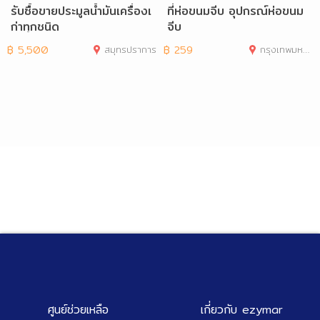
รับซื้อขายประมูลน้ำมันเครื่องเ
ที่ห่อขนมจีบ อุปกรณ์ห่อขนม
ก่าทุกชนิด
จีบ
฿
5,500
สมุทรปราการ
฿
259
กรุงเทพมหานคร
ศูนย์ช่วยเหลือ
เกี่ยวกับ ezymar