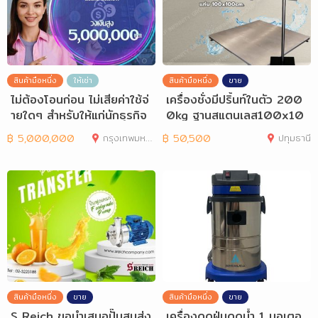
สินค้ามือหนึ่ง
ให้เช่า
สินค้ามือหนึ่ง
ขาย
ไม่ต้องโอนก่อน ไม่เสียค่าใช้จ่
เครื่องชั่งมีปริ้นท์ในตัว 200
ายใดๆ สำหรับให้แก่นักธุรกิจ
0kg ฐานสแตนเลส100x10
และ
0cm TI-02P
฿
5,000,000
กรุงเทพมหานคร
฿
50,500
ปทุมธานี
สินค้ามือหนึ่ง
ขาย
สินค้ามือหนึ่ง
ขาย
S Reich ขอนำเสนอปั๊มสูบส่ง
เครื่องดูดฝุ่นดูดน้ำ 1 มอเตอ