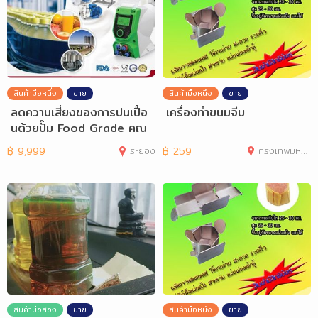
สินค้ามือหนึ่ง
ขาย
สินค้ามือหนึ่ง
ขาย
ลดความเสี่ยงของการปนเปื้อ
เครื่องทำขนมจีบ
นด้วยปั๊ม Food Grade คุณ
ภาพสูงจาก S
฿
9,999
ระยอง
฿
259
กรุงเทพมหานคร
สินค้ามือสอง
ขาย
สินค้ามือหนึ่ง
ขาย