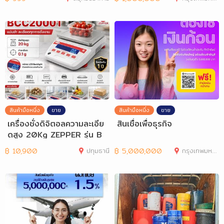
สินค้ามือหนึ่ง
ขาย
สินค้ามือหนึ่ง
ขาย
เครื่องชั่งดิจิตอลความละเอีย
สินเชื่อเพื่อธุรกิจ
ดสูง 20Kg ZEPPER รุ่น B
CC20001
฿
10,900
ปทุมธานี
฿
5,000,000
กรุงเทพมหานคร