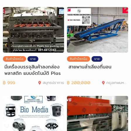
สินค้ามือหนึ่ง
ขาย
สินค้ามือหนึ่ง
ขาย
มีเครื่องบรรจุสินค้าลงกล่อง
สายพานลำเลียงที่นอน
พลาสติก แบบอัตโนมัติ Plas
tic Box
฿
999
สมุทรปราการ
฿
200,000
กรุงเทพมหานคร