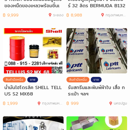
ของหนืดของเหลวพร้อมชิ้นเ
ร์ 32 ลิตร BERMUDA B132
นี้อ ได้อย
฿
9,999
ระยอง
฿
8,988
กรุงเทพมหานคร
สินค้ามือหนึ่ง
ขาย
สินค้ามือหนึ่ง
ขาย
น้ำมันไฮโดรลิค SHELL TELL
รับสกรีนและพิมพ์ผ้าใบ เสื้อ ก
US S2 MX68
ระเป๋า ฯลฯ
฿
1,999
กรุงเทพมหานคร
฿
999
นครปฐม