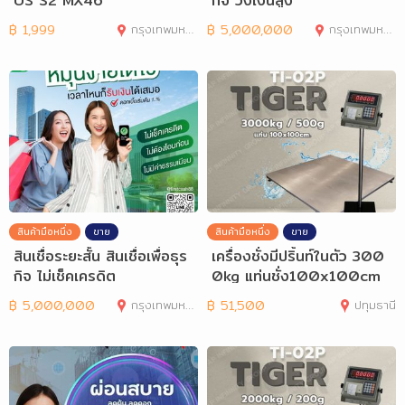
US S2 MX46
กิจ วงเงินสูง
฿
1,999
กรุงเทพมหานคร
฿
5,000,000
กรุงเทพมหานคร
สินค้ามือหนึ่ง
ขาย
สินค้ามือหนึ่ง
ขาย
สินเชื่อระยะสั้น สินเชื่อเพื่อธุร
เครื่องชั่งมีปริ้นท์ในตัว 300
กิจ ไม่เช็คเครดิต
0kg แท่นชั่ง100x100cm
TI-02P
฿
5,000,000
กรุงเทพมหานคร
฿
51,500
ปทุมธานี