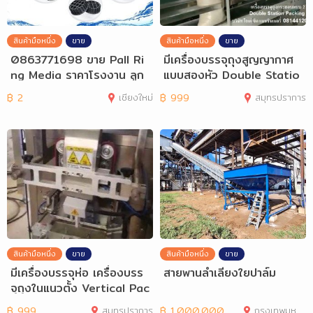
สินค้ามือหนึ่ง
ขาย
สินค้ามือหนึ่ง
ขาย
0863771698 ขาย Pall Ri
มีเครื่องบรรจุถุงสูญญากาศ
ng Media ราคาโรงงาน ลูก
แบบสองหัว Double Statio
มีเดียบำบัดน้
n Vacuum Pa
฿
2
เชียงใหม่
฿
999
สมุทรปราการ
สินค้ามือหนึ่ง
ขาย
สินค้ามือหนึ่ง
ขาย
มีเครื่องบรรจุห่อ เครื่องบรร
สายพานลำเลียงใยปาล์ม
จุถุงในแนวตั้ง Vertical Pac
king
฿
999
สมุทรปราการ
฿
1,000,000
กรุงเทพมหานคร