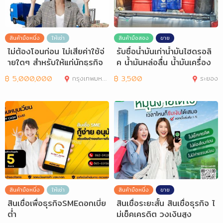
สินค้ามือหนึ่ง
ให้เช่า
สินค้ามือสอง
ขาย
ไม่ต้องโอนก่อน ไม่เสียค่าใช้จ่
รับซื้อน้ำมันเก่าน้ำมันไฮดรอลิ
ายใดๆ สำหรับให้แก่นักธุรกิจ
ค น้ำมันหล่อลื่น น้ำมันเครื่อง
และ
฿
5,000,000
กรุงเทพมหานคร
฿
3,500
ระยอง
สินค้ามือหนึ่ง
ให้เช่า
สินค้ามือหนึ่ง
ขาย
สินเชื่อเพื่อธุรกิจSMEดอกเบี่ย
สินเชื่อระยะสั้น สินเชื่อธุรกิจ ไ
ต่ำ
ม่เช็คเครดิต วงเงินสูง