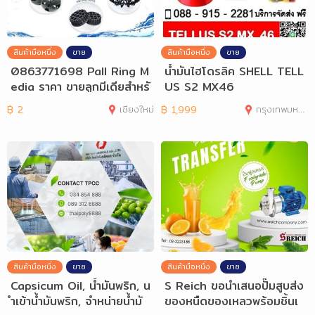
สินค้ามือหนึ่ง
ขาย
สินค้ามือหนึ่ง
ขาย
0863771698 Pall Ring M
น้ำมันไฮโดรลิค SHELL TELL
edia ราคา ขายลูกมีเดียสำหรั
US S2 MX46
บระบบบำบัด
฿
2
เชียงใหม่
฿
1,999
กรุงเทพมหานคร
สินค้ามือหนึ่ง
ขาย
สินค้ามือหนึ่ง
ขาย
Capsicum Oil, น้ำมันพริก, น
S Reich ขอนำเสนอปั๊มสูบส่ง
ำเข้าน้ำมันพริก, จำหน่ายน้ำมั
ของหนืดของเหลวพร้อมชิ้นเ