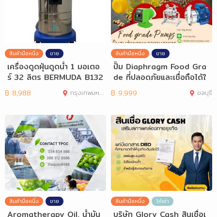
สินค้ามือหนึ่ง
ขาย
สินค้ามือหนึ่ง
ขาย
เครื่องดูดฝุ่นดูดน้ำ 1 มอเตอ
ปั๊ม Diaphragm Food Gra
ร์ 32 ลิตร BERMUDA B132
de ที่ปลอดภัยและเชื่อถือได้ใ
นอุตสาหกร
฿
8,988
กรุงเทพมหานคร
฿
9,999
ชลบุรี
สินค้ามือหนึ่ง
ขาย
สินค้ามือหนึ่ง
ให้เช่า
Aromatherapy Oil, น้ำมัน
บริษัท Glory Cash สินเชื่อเ