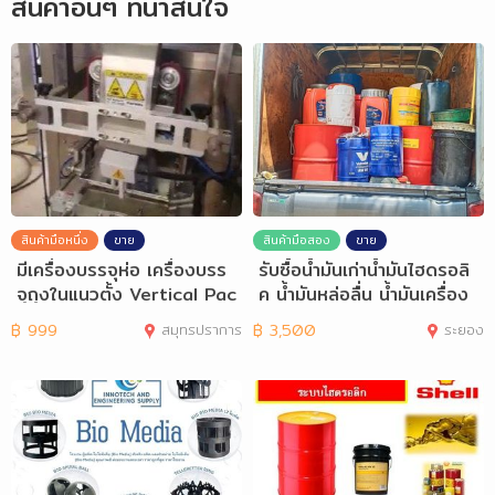
สินค้าอื่นๆ ที่น่าสนใจ
สินค้ามือหนึ่ง
ขาย
สินค้ามือสอง
ขาย
มีเครื่องบรรจุห่อ เครื่องบรร
รับซื้อน้ำมันเก่าน้ำมันไฮดรอลิ
จุถุงในแนวตั้ง Vertical Pac
ค น้ำมันหล่อลื่น น้ำมันเครื่อง
king
฿
999
สมุทรปราการ
฿
3,500
ระยอง