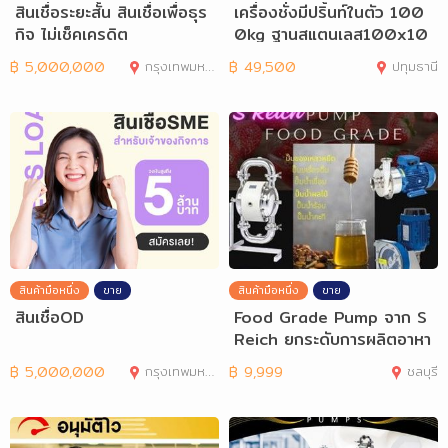
สินเชื่อระยะสั้น สินเชื่อเพื่อธุร
เครื่องชั่งมีปริ้นท์ในตัว 100
กิจ ไม่เช็คเครดิต
0kg ฐานสแตนเลส100x10
0cm TI-02P
฿
5,000,000
กรุงเทพมหานคร
฿
49,500
ปทุมธานี
สินค้ามือหนึ่ง
ขาย
สินค้ามือหนึ่ง
ขาย
สินเชื่อOD
Food Grade Pump จาก S
Reich ยกระดับการผลิตอาหา
รและเครื่องดื่
฿
5,000,000
กรุงเทพมหานคร
฿
9,999
ชลบุรี