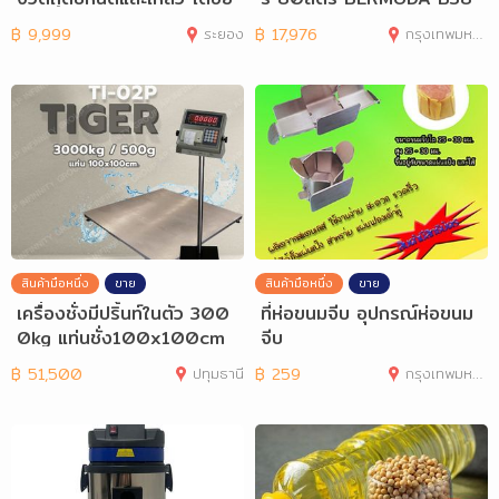
างมีค
0
฿
9,999
ระยอง
฿
17,976
กรุงเทพมหานคร
สินค้ามือหนึ่ง
ขาย
สินค้ามือหนึ่ง
ขาย
เครื่องชั่งมีปริ้นท์ในตัว 300
ที่ห่อขนมจีบ อุปกรณ์ห่อขนม
0kg แท่นชั่ง100x100cm
จีบ
TI-02P
฿
51,500
ปทุมธานี
฿
259
กรุงเทพมหานคร