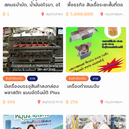
สุคนธบำบัด, น้ำมันอโรมา, อโ
พื่อธุรกิจ สินเชื่อระยะสั้นที่ตอ
รมาเทอราป
฿
1
สมุทรสาคร
฿
5,000,000
กรุงเทพมหานคร
สินค้ามือหนึ่ง
ขาย
สินค้ามือหนึ่ง
ขาย
มีเครื่องบรรจุสินค้าลงกล่อง
เครื่องทำขนมจีบ
พลาสติก แบบอัตโนมัติ Plas
tic Box
฿
999
สมุทรปราการ
฿
259
กรุงเทพมหานคร