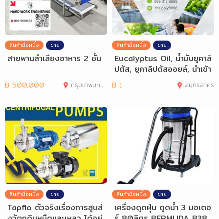
สินค้ามือหนึ่ง
ขาย
สินค้ามือหนึ่ง
ขาย
สายพานลำเลียงอาหาร 2 ชั้น
Eucalyptus Oil, น้ำมันยูคาลิ
ปตัส, ยูคาลิปตัสออยล์, นำเข้า
น้ำ
฿
500,000
กรุงเทพมหานคร
฿
1
สมุทรสาคร
สินค้ามือหนึ่ง
ขาย
สินค้ามือหนึ่ง
ขาย
Tapflo ตัวจริงเรื่องการสูบส่
เครื่องดูดฝุ่น ดูดน้ำ 3 มอเตอ
งวัตถุดิบหนืดและเหลว ได้อย่
ร์ 80ลิตร BERMUDA B38