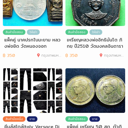
สินค้ามือสอง
ให้เช่า
สินค้ามือสอง
ให้เช่า
แพ็คคู่ นาคปรกใบมะขาม หลว
เหรียญหลวงพ่ออิทธิมันโต ภิ
งพ่อยิด วัดหนองจอก
กขุ ปี2510 วัดมงคลจินดารา
มไร่ขิง
฿
350
กรุงเทพมหานคร
฿
350
กรุงเทพมหานคร
สินค้ามือหนึ่ง
ขาย
สินค้ามือสอง
ขาย
ยีนส์สไตล์Italy Versace Di
แพ็คคู่ เหรียญ 50 สต. ตัวติ