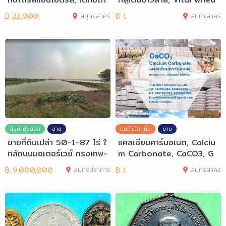
รสแอนไฮดรัส,
t gluten
฿
22,000
สมุทรสาคร
฿
1
สมุทรสาคร
สินค้ามือสอง
ขาย
สินค้ามือหนึ่ง
ขาย
ขายที่ดินเปล่า 50-1-87 ไร่ ใ
แคลเซียมคาร์บอเนต, Calciu
กล้ถนนมอเตอร์เวย์ กรุงเทพ-
m Carbonate, CaCO3, G
ชลบุรี
CC, PCC, เกรดอ
฿
9,000,000
สมุทรปราการ
฿
1
สมุทรสาคร