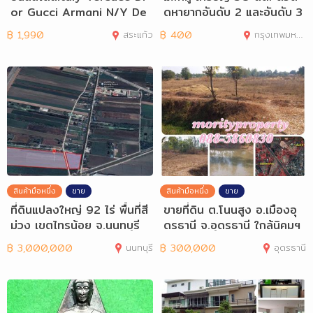
or Gucci Armani N/Y De
ดหายากอันดับ 2 และอันดับ 3
nim Jeans
฿
1,990
สระแก้ว
฿
400
กรุงเทพมหานคร
สินค้ามือหนึ่ง
ขาย
สินค้ามือหนึ่ง
ขาย
ที่ดินแปลงใหญ่ 92 ไร่ พื้นที่สี
ขายที่ดิน ต.โนนสูง อ.เมืองอุ
ม่วง เขตไทรน้อย จ.นนทบุรี
ดรธานี จ.อุดรธานี ใกล้นิคมฯ
฿
3,000,000
นนทบุรี
฿
300,000
อุดรธานี