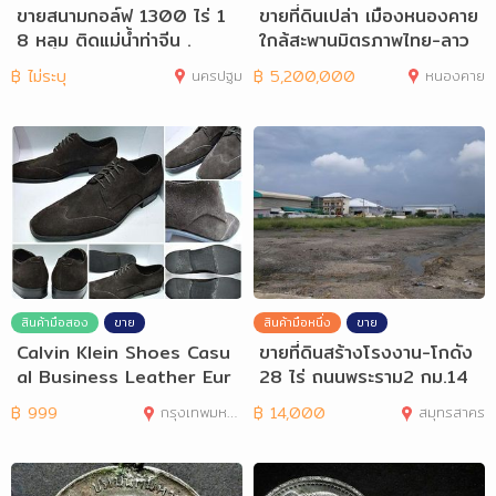
ขายสนามกอล์ฟ 1300 ไร่ 1
ขายที่ดินเปล่า เมืองหนองคาย
8 หลุม ติดแม่น้ำท่าจีน .
ใกล้สะพานมิตรภาพไทย-ลาว
฿
ไม่ระบุ
นครปฐม
฿
5,200,000
หนองคาย
สินค้ามือสอง
ขาย
สินค้ามือหนึ่ง
ขาย
Calvin Klein Shoes Casu
ขายที่ดินสร้างโรงงาน-โกดัง
al Business Leather Eur
28 ไร่ ถนนพระราม2 กม.14
42,43
฿
999
กรุงเทพมหานคร
฿
14,000
สมุทรสาคร