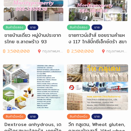
สินค้ามือสอง
ขาย
สินค้ามือสอง
ขาย
ขายบ้านเดี่ยว หมู่บ้านประชาก
ขายทาวน์เฮ้าส์ ซอยรามคำแห
รไทย ซ.ลาดพร้าว 93
ง 117 ใกล้บิ๊กซีเอ็กซ์ตร้า สุขา
ภิบา
฿
3,500,000
กรุงเทพมหานคร
฿
2,500,000
กรุงเทพมหานคร
สินค้ามือหนึ่ง
ขาย
สินค้ามือหนึ่ง
ขาย
Dextrose anhydrous, เด
วีท กลูเตน, Wheat gluten,
กซ์โตรสแอนไฮดรัส, เดกซ์โท
กลูเตนข้าวสาลี, Vital whea