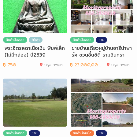
สินค้ามือสอง
ให้เช่า
สินค้ามือสอง
ขาย
พระจิตรลดาเนื้อเงิน พิมพ์เล็ก
ขายบ้านเดี่ยวหมู่บ้านอารีน่าพา
(ไม่มีกล่อง) ปี2539
ร์ค ชวนชื่นซิตี้ รามอินทรา
฿
750
กรุงเทพมหานคร
฿
23,000,000
กรุงเทพมหานคร
สินค้ามือสอง
ขาย
สินค้ามือหนึ่ง
ขาย