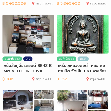
วงเงิ
อะ
฿
5,000,000
กรุงเทพมหานคร
฿
5,000,000
กรุงเทพมหานคร
สินค้ามือสอง
ขาย
สินค้ามือสอง
ให้เช่า
หนังสือคู่มือรถยนต์ BENZ B
เหรียญหลวงพ่อดำ หลัง พ่อ
MW VELLEFIRE CIVIC
ท่านหีต วัดเผียน จ.นครศรีธร
รมราช
฿
300
กรุงเทพมหานคร
฿
350
กรุงเทพมหานคร