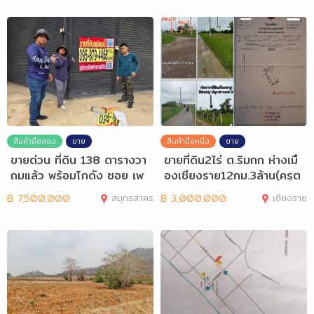
สินค้ามือสอง
ขาย
สินค้ามือหนึ่ง
ขาย
ขายด่วน ที่ดิน 138 ตารางวา
ขายที่ดิน2ไร่ ต.ริมกก ห่างเมื
ถมแล้ว พร้อมโกดัง ซอย เพ
องเชียงราย12กม.3ล้าน(ครุต
ชรเกษม 12
แดง)
฿
7,500,000
สมุทรสาคร
฿
3,000,000
เชียงราย