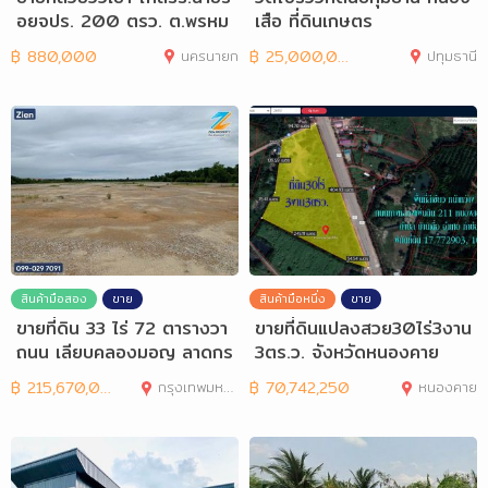
อยจปร. 200 ตรว. ต.พรหม
เสือ ที่ดินเกษตร
ณี
฿
880,000
นครนายก
฿
25,000,000
ปทุมธานี
สินค้ามือสอง
ขาย
สินค้ามือหนึ่ง
ขาย
ขายที่ดิน 33 ไร่ 72 ตารางวา
ขายที่ดินแปลงสวย30ไร่3งาน
ถนน เลียบคลองมอญ ลาดกร
3ตร.ว. จังหวัดหนองคาย
ะบัง
฿
215,670,000
กรุงเทพมหานคร
฿
70,742,250
หนองคาย