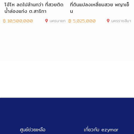
โอ้โห ลดไปล้านกว่า ที่สวยติด
ที่ดินแปลงเหลี่ยมสวย พญาเย็
น้ำล่องแก่ง ต.สาริกา
น
฿
10,500,000
นครนายก
฿
5,025,000
นครราชสีมา
ศูนย์ช่วยเหลือ
เกี่ยวกับ ezymar