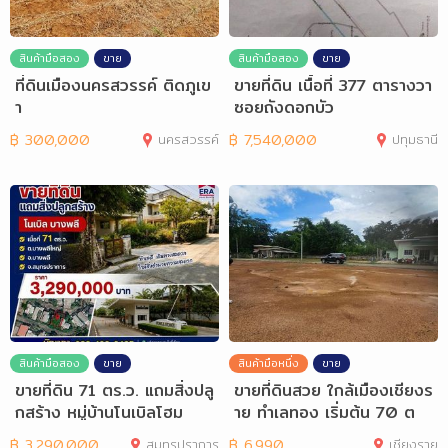
สินค้ามือสอง
ขาย
สินค้ามือสอง
ขาย
ที่ดินเมืองนครสวรรค์ ติดภูเข
ขายที่ดิน เนื้อที่ 377 ตารางวา
า
ซอยถังดอกบัว
฿
300,000
นครสวรรค์
฿
7,540,000
ปทุมธานี
สินค้ามือสอง
ขาย
สินค้ามือหนึ่ง
ขาย
ขายที่ดิน 71 ตร.ว. แถมสิ่งปลู
ขายที่ดินสวย ใกล้เมืองเชียงร
กสร้าง หมู่บ้านโนเบิลโฮม
าย ทำเลทอง เริ่มต้น 70 ต
ร.ว
฿
3,290,000
สมุทรปราการ
฿
6,990
เชียงราย