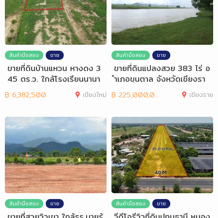
สินค้ามือสอง
ขาย
สินค้ามือสอง
ขาย
ขายที่ดินบ้านแหวน หางดง 3
ขายที่ดินแปลงสวย 383 ไร่ อ
45 ตร.ว. ใกล้โรงเรียนนานา
ำเภอขุนตาล จังหวัดเชียงรา
ชาติลานนา
ย
฿
6,382,500
เชียงใหม่
฿
225,000,000
เชียงราย
สินค้ามือสอง
ขาย
สินค้ามือสอง
ขาย
ขายที่สวยวิวเขา ใกล้รร.นายร้
วีดีโอรีวิวที่ดินปทุมธานี หนอง