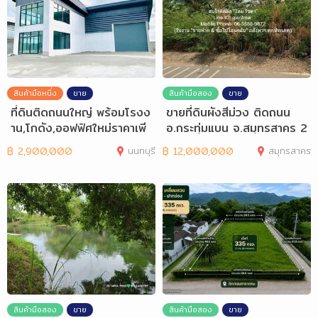
สินค้ามือหนึ่ง
ขาย
สินค้ามือสอง
ขาย
ที่ดินติดถนนใหญ่ พร้อมโรงง
ขายที่ดินผังสีม่วง ติดถนน
าน,โกดัง,ออฟฟิศใหม่ราคาเพี
อ.กระทุ่มแบน จ.สมุทรสาคร 2
ยง2.9ล้า
ไร่
฿
2,900,000
นนทบุรี
฿
12,000,000
สมุทรสาคร
สินค้ามือสอง
ขาย
สินค้ามือสอง
ขาย