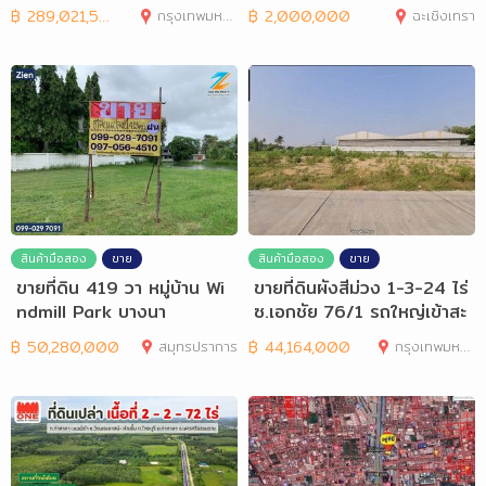
ม.
าพลั
฿
289,021,500
กรุงเทพมหานคร
฿
2,000,000
ฉะเชิงเทรา
สินค้ามือสอง
ขาย
สินค้ามือสอง
ขาย
ขายที่ดิน 419 วา หมู่บ้าน Wi
ขายที่ดินผังสีม่วง 1-3-24 ไร่
ndmill Park บางนา
ซ.เอกชัย 76/1 รถใหญ่เข้าสะ
ดวก
฿
50,280,000
สมุทรปราการ
฿
44,164,000
กรุงเทพมหานคร