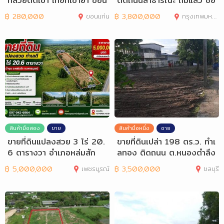
ที่สวยติดเขา เทือกเขายา ขอน
ติดถนนสาธารณะ ถมแล้ว ชอ
แก่น
ย นพรัตน์ 1
฿
280,000
ขอนแก่น
฿
3,800,000
กรุงเทพมหานคร
สินค้ามือสอง
ขาย
สินค้ามือหนึ่ง
ขาย
ขายที่ดินแปลงสวย 3 ไร่ 20.
ขายที่ดินเปล่า 198 ตร.ว. ทำเ
6 ตารางวา อำเภอหล่มสัก
ลทอง ติดถนน ต.หนองตำลึง
อ.พานทอง
฿
5,000,000
เพชรบูรณ์
฿
3,500,000
ชลบุรี