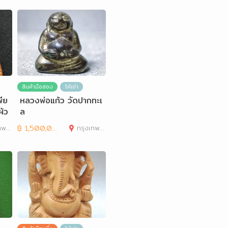
สินค้ามือสอง
ให้เช่า
พีย
หลวงพ่อแก้ว วัดปากทะเ
้ว
ล
านคร
฿
1,500,000
กรุงเทพมหานคร