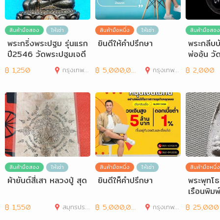
สินค้ามือสอง
ให้เช่า
สินค้ามือหนึ่ง
ให้เช่า
สินค้ามือสอง
พระกริ่งพระปฐม รุ่นแรก
ยินดีให้คำปรึกษา
พระกลีบบั
ปี2546 วัดพระปฐมเจดี
พ่ออุ้น 
ย์ฯ จ.นครปฐม
รบุรี
฿
1,250
กรุงเทพมหานคร
฿
5,000,000
กรุงเทพมหานคร
฿
2,000
สินค้ามือสอง
ให้เช่า
สินค้ามือหนึ่ง
ให้เช่า
สินค้ามือหนึ่ง
ผ้ายันต์สี่เสา หลวงปู่ สุด
ยินดีให็คำปรึกษา
พระพุทโธ
เรือนพิม
฿
1,550
สมุทรปราการ
฿
5,000,000
กรุงเทพมหานคร
฿
25,000