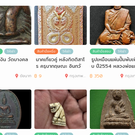
ให้เช่า
สินค้ามือหนึ่ง
ให้เช่า
สินค้ามือสอง
ให้เช่า
งิน วัดบางคล
นาคเกี่ยวคู่ หลังกิตติสาโ
รูปเหมือนแผ่นปั๊มพับเ
ร ครูบากฤษณะ อินทวั
บ ปี2554 หลวงพ่อแผ
ณโณ สำนักสงฆ์ป่า
วัดหนองนงนก
ชัยนาท
฿
9
กรุงเทพมหานคร
฿
350
กรุงเทพมห