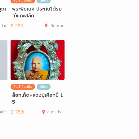
สินค้ามือหนึ่ง
ให้เช่า
บุญ
พระพิฆเนศ ประทับใต้ร่ม
ไม้แกะสลัก
ำปาง
฿
289
เชียงราย
สินค้ามือหนึ่ง
ให้เช่า
ล็อกเก็ตหลวงปู่เผือกปี 1
5
ูเก็ต
฿
750
สมุทรปราการ