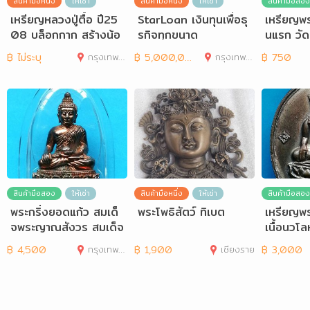
สินค้ามือหนึ่ง
ให้เช่า
สินค้ามือหนึ่ง
ให้เช่า
สินค้ามือสอง
เหรียญหลวงปู่ตื้อ ปี25
StarLoan เงินทุนเพื่อธุ
เหรียญพร
08 บล็อกกาก สร้างน้อ
รกิจทุกขนาด
นแรก วัด
ย
฿
ไม่ระบุ
กรุงเทพมหานคร
฿
5,000,000
กรุงเทพมหานคร
฿
750
สินค้ามือสอง
ให้เช่า
สินค้ามือหนึ่ง
ให้เช่า
สินค้ามือสอง
พระกริ่งยอดแก้ว สมเด็
พระโพธิสัตว์ ทิเบต
เหรียญพร
จพระญาณสังวร สมเด็จ
เนื้อนวโ
สังฆราช วัดบวรนิเวศฯ
เหรียญ
฿
4,500
กรุงเทพมหานคร
฿
1,900
เชียงราย
฿
3,000