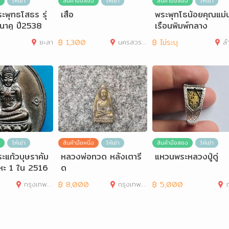
ให้เช่า
สินค้ามือสอง
ให้เช่า
สินค้ามือสอง
ให้เช่า
ะพุทธโสธร รุ่
เสือ
พระพุทโธน้อยคุณแม่
นาคู ปี2538
เรือนพิมพ์กลาง
ยะลา
฿
1,300
นครสวรรค์
฿
ไม่ระบุ
ล
ให้เช่า
สินค้ามือหนึ่ง
ให้เช่า
สินค้ามือสอง
ให้เช่า
ะแก้วบุษราคัม
หลวงพ่อทวด หลังเตารี
แหวนพระหลวงปู่ดู่
ลหะ 1 ใน 2516
ด
กรุงเทพมหานคร
฿
8,000
กรุงเทพมหานคร
฿
5,000
ภ