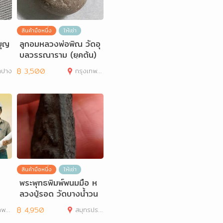
สินค้ามือหนึ่ง
ให้เช่า
บุญ
ลูกอมหลวงพ่อพิณ วัดอุ
บลวรรณาราม (ยุคต้น)
จ. ราชบุรี
ำปาง
฿
3,500
กรุงเทพมหานคร
สินค้ามือหนึ่ง
ให้เช่า
พระพุทธพิมพ์พนมมือ ห
ลวงปู่รอด วัดบางน้ำวน
เนื้อผงคลุกรัก
านคร
฿
4,950
สมุทรปราการ