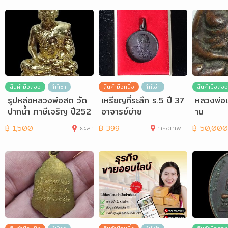
สินค้ามือสอง
ให้เช่า
สินค้ามือหนึ่ง
ให้เช่า
สินค้ามือสอง
รูปหล่อหลวงพ่อสด วัด
เหรียญที่ระลึก ร.5 ปี 37
หลวงพ่อเ
ปากน้ำ ภาษีเจริญ ปี252
อาจารย์ข่าย
าน
6
฿
1,500
ยะลา
฿
399
กรุงเทพมหานคร
฿
50,000