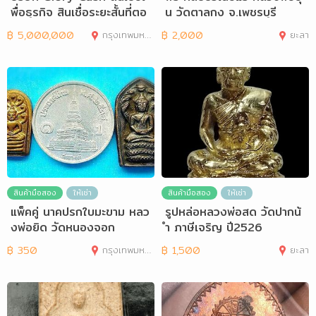
พื่อธุรกิจ สินเชื่อระยะสั้นที่ตอ
น วัดตาลกง จ.เพชรบุรี
฿
5,000,000
กรุงเทพมหานคร
฿
2,000
ยะลา
สินค้ามือสอง
ให้เช่า
สินค้ามือสอง
ให้เช่า
แพ็คคู่ นาคปรกใบมะขาม หลว
รูปหล่อหลวงพ่อสด วัดปากน้
งพ่อยิด วัดหนองจอก
ำ ภาษีเจริญ ปี2526
฿
350
กรุงเทพมหานคร
฿
1,500
ยะลา