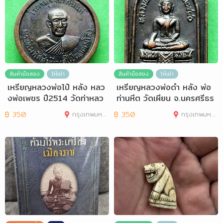
สินค้ามือสอง
ให้เช่า
สินค้ามือสอง
ให้เช่า
เหรียญหลวงพ่อไป๋ หลัง หลว
เหรียญหลวงพ่อดำ หลัง พ่อ
งพ่อเพชร ปี2514 วัดท่าหลว
ท่านหีต วัดเผียน จ.นครศรีธร
ง จ.พิจิตร
รมราช
฿
350
กรุงเทพมหานคร
฿
350
กรุงเทพมหานคร