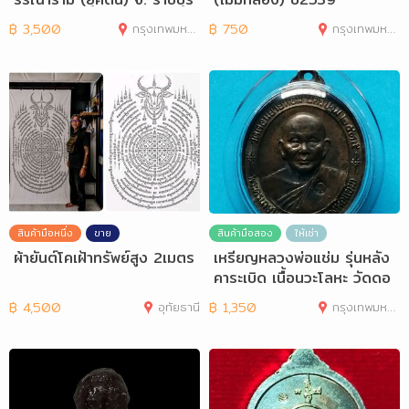
฿
3,500
กรุงเทพมหานคร
฿
750
กรุงเทพมหานคร
สินค้ามือหนึ่ง
ขาย
สินค้ามือสอง
ให้เช่า
ผ้ายันต์โคเฝ้าทรัพย์สูง 2เมตร
เหรียญหลวงพ่อแช่ม รุ่นหลัง
คาระเบิด เนื้อนวะโลหะ วัดดอ
นยายหอม
฿
4,500
อุทัยธานี
฿
1,350
กรุงเทพมหานคร