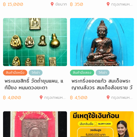
฿
15,000
ชัยนาท
฿
350
กรุงเทพมหานคร
สินค้ามือหนึ่ง
ให้เช่า
สินค้ามือสอง
ให้เช่า
พระเมฆสิทธิ์ วัดถ้ำขุนแผน, แ
พระกริ่งยอดแก้ว สมเด็จพระ
ก้ปีชง หนุนดวงชะตา
ญาณสังวร สมเด็จสังฆราช วั
ดบวรนิเวศฯ
฿
4,000
กรุงเทพมหานคร
฿
4,500
กรุงเทพมหานคร