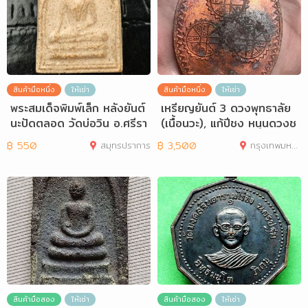
สินค้ามือหนึ่ง
ให้เช่า
สินค้ามือหนึ่ง
ให้เช่า
พระสมเด็จพิมพ์เล็ก หลังยันต์
เหรียญยันต์ 3 ดวงพุทธาลัย
นะปัดตลอด วัดบ่อวิน อ.ศรีรา
(เนื้อนวะ), แก้ปีชง หนุนดวงช
ชา จ
ะตา
฿
550
สมุทรปราการ
฿
3,500
กรุงเทพมหานคร
สินค้ามือสอง
ให้เช่า
สินค้ามือสอง
ให้เช่า