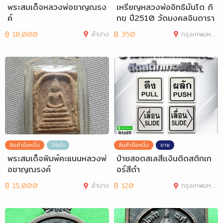
พระสมเด็จหลวงพ่อชาญณรง
เหรียญหลวงพ่ออิทธิมันโต ภิ
ค์
กขุ ปี2510 วัดมงคลจินดารา
มไร่ขิง
฿
18,000
ลำปาง
฿
350
กรุงเทพมหานคร
สินค้ามือหนึ่ง
ให้เช่า
สินค้ามือหนึ่ง
ขาย
พระสมเด็จพิมพ์คะแนนหลวงพ่
ป่ายสอตสเลสีเเงินติดสติกเก
อชาญณรงค์
อร์สีดำ
฿
15,000
ลำปาง
฿
120
กรุงเทพมหานคร