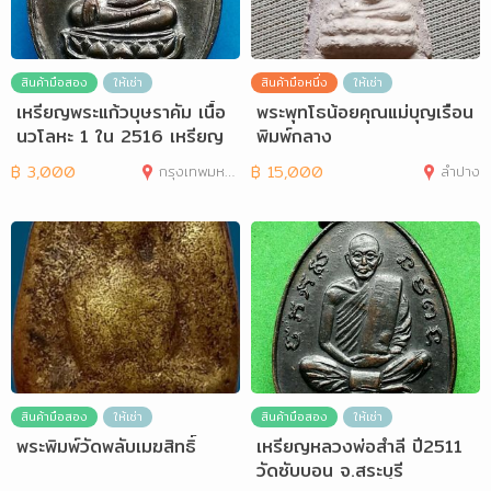
สินค้ามือสอง
ให้เช่า
สินค้ามือหนึ่ง
ให้เช่า
เหรียญพระแก้วบุษราคัม เนื้อ
พระพุทโธน้อยคุณแม่บุญเรือน
นวโลหะ 1 ใน 2516 เหรียญ
พิมพ์กลาง
฿
3,000
กรุงเทพมหานคร
฿
15,000
ลำปาง
สินค้ามือสอง
ให้เช่า
สินค้ามือสอง
ให้เช่า
พระพิมพ์วัดพลับเมฆสิทธิ์
เหรียญหลวงพ่อสำลี ปี2511
วัดซับบอน จ.สระบุรี