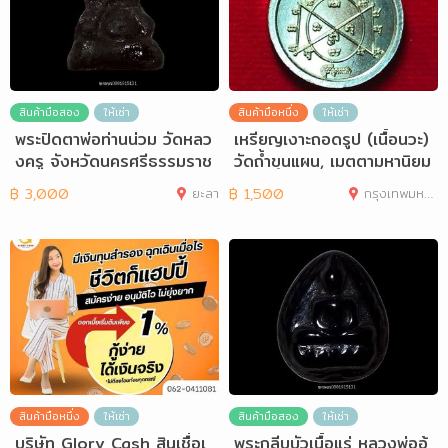
สินค้ามือสอง
ให้เช่า
สินค้ามือหนึ่ง
ให้เช่า
พระปิดตาพ่อท่านน่วม วัดหลว
เหรียญเงาะถอดรูป (เนื้อนวะ)
งครู จังหวัดนครศรีธรรมราช
วัดถ้ำขุนแผน, เมตตามหานิยม
ปี2517
฿
3,000
ยะลา
฿
1,500
กรุงเทพมหานคร
สินค้ามือหนึ่ง
ให้เช่า
สินค้ามือสอง
ให้เช่า
บริษัท Glory Cash สินเชื่อเ
พระกลีบบัวเนื้อแร่ หลวงพ่ออุ้