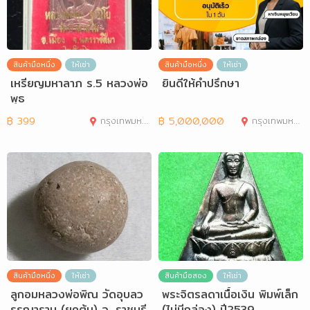
สินค้ามือหนึ่ง
ให้เช่า
สินค้ามือหนึ่ง
ให้เช่า
เหรียญมหาลาภ ร.5 หลวงพ่อ
ยินดีให้คำปรึกษา
พุธ
฿
399
กรุงเทพมหานคร
฿
5,000,000
กรุงเทพมหานคร
สินค้ามือหนึ่ง
ให้เช่า
สินค้ามือสอง
ให้เช่า
ลูกอมหลวงพ่อพิณ วัดอุบลว
พระจิตรลดาเนื้อเงิน พิมพ์เล็ก
รรณาราม (ยุคต้น) จ. ราชบุรี
(ไม่มีกล่อง) ปี2539