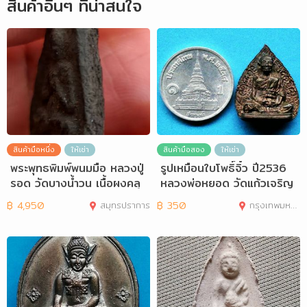
สินค้าอื่นๆ ที่น่าสนใจ
สินค้ามือหนึ่ง
ให้เช่า
สินค้ามือสอง
ให้เช่า
พระพุทธพิมพ์พนมมือ หลวงปู่
รูปเหมือนใบโพธิ์จิ๋ว ปี2536
รอด วัดบางน้ำวน เนื้อผงคลุ
หลวงพ่อหยอด วัดแก้วเจริญ
กรัก
จ.สมุทร
฿
4,950
สมุทรปราการ
฿
350
กรุงเทพมหานคร