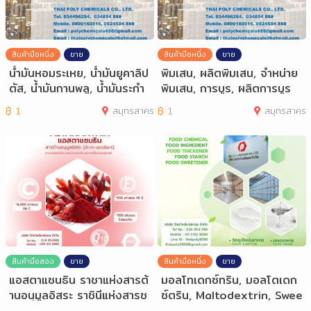
สินค้ามือหนึ่ง
ขาย
สินค้ามือหนึ่ง
ขาย
น้ำมันหอมระเหย, น้ำมันยูคาลิป
พิมเสน, ผลิตพิมเสน, จำหน่าย
ตัส, น้ำมันกานพลู, น้ำมันระกำ
พิมเสน, การบูร, ผลิตการบูร
฿
1
สมุทรสาคร
฿
1
สมุทรสาคร
สินค้ามือสอง
ขาย
สินค้ามือหนึ่ง
ขาย
แอสตาแซนธิน ราชาแห่งสารต้
มอลโทเดกซ์ทริน, มอลโตเดก
านอนุมูลอิสระ ราชินีแห่งสารช
ซ์ตริน, Maltodextrin, Swee
ะลอวัย
tener, มัล