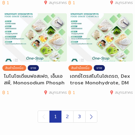
฿
1
สมุทรสาคร
฿
1
สมุทรสาคร
สินค้ามือหนึ่ง
ขาย
สินค้ามือหนึ่ง
ขาย
โมโนโซเดียมฟอสเฟต, เอ็มเอ
เดกซ์โตรสโมโนไฮเดรต, Dex
สพี, Monosodium Phosph
trose Monohydrate, DM
ate, MSP, E33
H, โทร 03485488
฿
1
สมุทรสาคร
฿
1
สมุทรสาคร
1
2
3