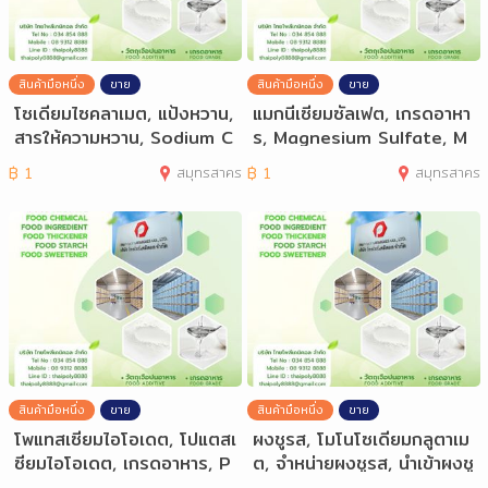
สินค้ามือหนึ่ง
ขาย
สินค้ามือหนึ่ง
ขาย
โซเดียมไซคลาเมต, แป้งหวาน,
แมกนีเซียมซัลเฟต, เกรดอาหา
สารให้ความหวาน, Sodium C
ร, Magnesium Sulfate, M
yclamate,
agnesium Su
฿
1
สมุทรสาคร
฿
1
สมุทรสาคร
สินค้ามือหนึ่ง
ขาย
สินค้ามือหนึ่ง
ขาย
โพแทสเซียมไอโอเดต, โปแตสเ
ผงชูรส, โมโนโซเดียมกลูตาเม
ซียมไอโอเดต, เกรดอาหาร, P
ต, จำหน่ายผงชูรส, นำเข้าผงชู
otassium I
รส, Mo