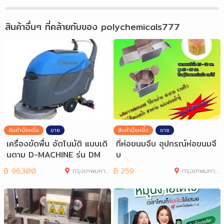
สินค้าอื่นๆ ที่คล้ายกับของ
polychemicals777
สินค้ามือหนึ่ง
ขาย
สินค้ามือหนึ่ง
ขาย
เครื่องขัดพื้น อัตโนมัติ แบบเดิ
ที่ห่อขนมจีบ อุปกรณ์ห่อขนมจี
นตาม D-MACHINE รุ่น DM
บ
466C
฿
96,300
กรุงเทพมหานคร
฿
259
กรุงเทพมหานคร