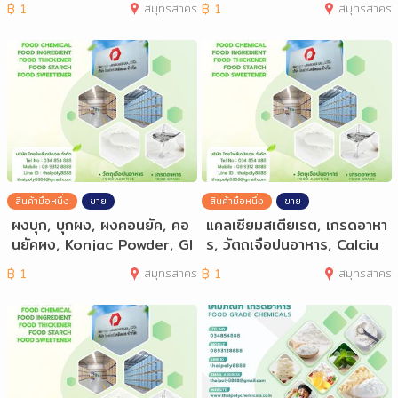
฿
1
สมุทรสาคร
฿
1
สมุทรสาคร
สินค้ามือหนึ่ง
ขาย
สินค้ามือหนึ่ง
ขาย
ผงบุก, บุกผง, ผงคอนยัค, คอ
แคลเซียมสเตียเรต, เกรดอาหา
นยัคผง, Konjac Powder, Gl
ร, วัตถุเจือปนอาหาร, Calciu
ucomannan
m Stear
฿
1
สมุทรสาคร
฿
1
สมุทรสาคร