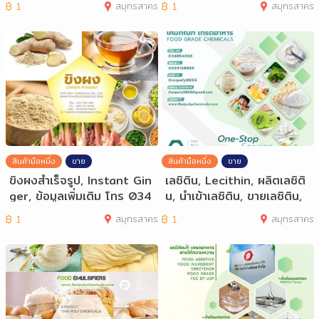
฿
1
สมุทรสาคร
฿
1
สมุทรสาคร
สินค้ามือหนึ่ง
ขาย
สินค้ามือหนึ่ง
ขาย
ขิงผงสำเร็จรูป, Instant Gin
เลซิติน, Lecithin, ผลิตเลซิติ
ger, ข้อมูลเพิ่มเติม โทร 034
น, นำเข้าเลซิติน, ขายเลซิติน,
85488
จ
฿
1
สมุทรสาคร
฿
1
สมุทรสาคร