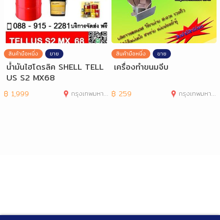
สินค้ามือหนึ่ง
ขาย
สินค้ามือหนึ่ง
ขาย
น้ำมันไฮโดรลิค SHELL TELL
เครื่องทำขนมจีบ
US S2 MX68
฿
1,999
กรุงเทพมหานคร
฿
259
กรุงเทพมหานคร