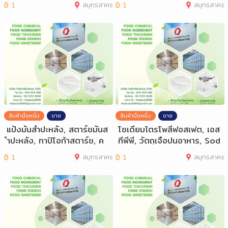
฿
1
สมุทรสาคร
฿
1
สมุทรสาคร
สินค้ามือหนึ่ง
ขาย
สินค้ามือหนึ่ง
ขาย
แป้งมันสำปะหลัง, สตาร์ชมันส
โซเดียมไตรโพลีฟอสเฟต, เอส
ำปะหลัง, ทาปิโอก้าสตาร์ช, ค
ทีพีพี, วัตถุเจือปนอาหาร, Sod
าสซาวา
ium Tr
฿
1
สมุทรสาคร
฿
1
สมุทรสาคร