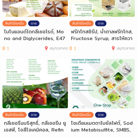
สินค้ามือหนึ่ง
ขาย
สินค้ามือหนึ่ง
ขาย
โมโนแอนด์ไดกลีเซอไรด์, Mo
ฟรักโทสซิรัป, น้ำตาลฟรักโทส,
no and Diglycerides, E47
Fructose Syrup, สารให้ควา
1, มอโนแอนด
มหวาน,
฿
1
สมุทรสาคร
฿
1
สมุทรสาคร
สินค้ามือหนึ่ง
ขาย
สินค้ามือหนึ่ง
ขาย
กลีเซอรีนบริสุทธิ์, กลีเซอรีน ยู
โซเดียมเมตตาไบซัลไฟต์, Sod
เอสพี, โอลีโอเคมิคอล, Refin
ium Metabisulfite, SMBS,
e
โทร 03485