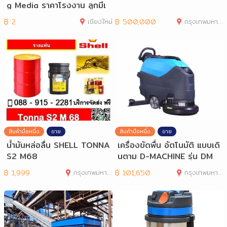
g Media ราคาโรงงาน ลูกมีเ
ดียบำบัดน้
฿
2
เชียงใหม่
฿
500,000
กรุงเทพมหานคร
สินค้ามือหนึ่ง
ขาย
สินค้ามือหนึ่ง
ขาย
น้ำมันหล่อลื่น SHELL TONNA
เครื่องขัดพื้น อัตโนมัติ แบบเดิ
S2 M68
นตาม D-MACHINE รุ่น DM
468
฿
1,999
กรุงเทพมหานคร
฿
101,650
กรุงเทพมหานคร