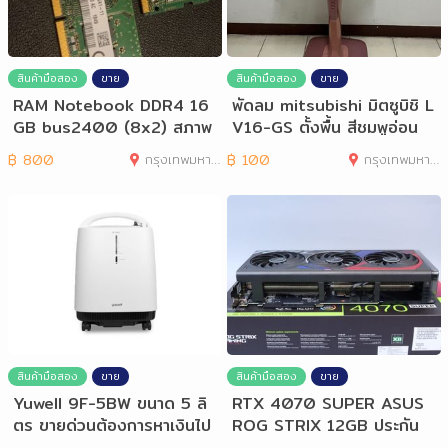
สินค้ามือสอง
ขาย
สินค้ามือสอง
ขาย
RAM Notebook DDR4 16
พัดลม mitsubishi มิตซูบิชิ L
GB bus2400 (8x2) สภาพ
V16-GS ตั้งพื้น สีชมพูอ่อน
ดีมาก
฿
800
กรุงเทพมหานคร
฿
100
กรุงเทพมหานคร
สินค้ามือสอง
ขาย
สินค้ามือสอง
ขาย
Yuwell 9F-5BW ขนาด 5 ลิ
RTX 4070 SUPER ASUS
ตร ขายด่วนต้องการหาเงินไป
ROG STRIX 12GB ประกัน
ให้หนี้
4.27 ขายด่วนต้องกา