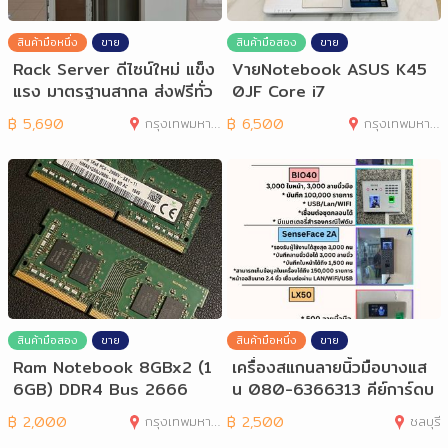
สินค้ามือหนึ่ง
ขาย
สินค้ามือสอง
ขาย
Rack Server ดีไซน์ใหม่ แข็ง
VายNotebook ASUS K45
แรง มาตรฐานสากล ส่งฟรีทั่ว
0JF Core i7
กรุงเทพ
฿
5,690
กรุงเทพมหานคร
฿
6,500
กรุงเทพมหานคร
สินค้ามือสอง
ขาย
สินค้ามือหนึ่ง
ขาย
Ram Notebook 8GBx2 (1
เครื่องสแกนลายนิ้วมือบางแส
6GB) DDR4 Bus 2666
น 080-6366313 คีย์การ์ดบ
างแสน
฿
2,000
กรุงเทพมหานคร
฿
2,500
ชลบุรี