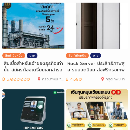
สินค้ามือหนึ่ง
ขาย
สินค้ามือหนึ่ง
ขาย
สินเชื่อสำหรับเจ้าของธุรกิจเท่า
Rack Server ประสิทธิภาพสู
นั้น สมัครต้องเตรียมเอกสารอ
ง รุ่นยอดนิยม ส่งฟรีกรุงเทพ
ะ
ฯ รับประ
฿
5,000,000
กรุงเทพมหานคร
฿
4,690
กรุงเทพมหานคร