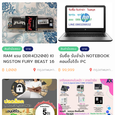
สินค้ามือสอง
ขาย
สินค้ามือสอง
ขาย
RAM แรม DDR4(3200) KI
รับซื้อ รับจำนำ NOTEBOOK
NGSTON FURY BEAST 16
คอมตั้งโต๊ะ PC
GB 8GBx2
฿
1,000
กรุงเทพมหานคร
฿
99,999
กรุงเทพมหานคร