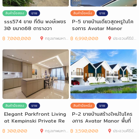
สินค้ามือสอง
ขาย
สินค้ามือหนึ่ง
ขาย
sss574 ขาย ที่ดิน พงษ์เพชร
P-5 ขายบ้านเดี่ยวสุดหรูในโค
30 ขนาด68 ตารางวา
รงการ Avatar Manor
฿
7,000,000
กรุงเทพมหานคร
฿
6,990,000
ประจวบคีรีขันธ์
สินค้ามือสอง
ขาย
สินค้ามือหนึ่ง
ขาย
Elegant Parkfront Living
P-2 ขายบ้านสร้างใหม่ในโคร
at Kempinski Private Re
งการ Avatar Manor พื้นที่
sidences
อ.หัวหิน
฿
300,000
กรุงเทพมหานคร
฿
3,590,000
ประจวบคีรีขันธ์