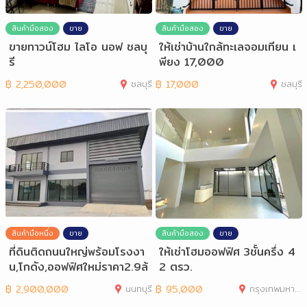
สินค้ามือสอง
ขาย
สินค้ามือสอง
ขาย
ขายทาวน์โฮม ไลโอ นอฟ ชลบุ
ให้เช่าบ้านใกล้ทะเลจอมเทียน เ
รี
พียง 17,000
฿
2,250,000
ชลบุรี
฿
17,000
ชลบุรี
สินค้ามือหนึ่ง
ขาย
สินค้ามือสอง
ขาย
ที่ดินติดถนนใหญ่พร้อมโรงงา
ให้เช่าโฮมออฟฟิศ 3ชั้นครึ่ง 4
น,โกดัง,ออฟฟิศใหม่ราคา2.9ล้
2 ตรว.
านบาท
฿
2,900,000
นนทบุรี
฿
95,000
กรุงเทพมหานคร