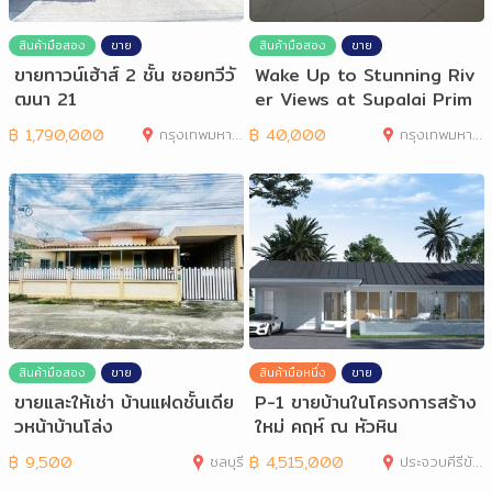
สินค้ามือสอง
ขาย
สินค้ามือสอง
ขาย
ขายทาวน์เฮ้าส์ 2 ชั้น ซอยทวีวั
Wake Up to Stunning Riv
ฒนา 21
er Views at Supalai Prim
a Riva
฿
1,790,000
กรุงเทพมหานคร
฿
40,000
กรุงเทพมหานคร
สินค้ามือสอง
ขาย
สินค้ามือหนึ่ง
ขาย
ขายและให้เช่า บ้านแฝดชั้นเดีย
P-1 ขายบ้านในโครงการสร้าง
วหน้าบ้านโล่ง
ใหม่ คฤห์ ณ หัวหิน
฿
9,500
ชลบุรี
฿
4,515,000
ประจวบคีรีขันธ์