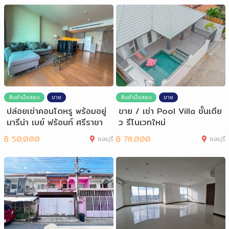
สินค้ามือสอง
ขาย
สินค้ามือสอง
ขาย
ปล่อยเช่าคอนโดหรู พร้อมอยู่
ขาย / เช่า Pool Villa ชั้นเดีย
มารีน่า เบย์ ฟร้อนท์ ศรีราชา
ว รีโนเวทใหม่
฿
50,000
ชลบุรี
฿
78,000
ชลบุรี