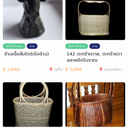
สินค้ามือสอง
ขาย
สินค้ามือสอง
ขาย
ช้างเนื้อสัมริด(เป้งช้าง)
142 ตะกร้าหวาย, ตะกร้าหวา
ยลายขิดโบราณ
฿
2,000
ภูเก็ต
฿
5,800
กรุงเทพมหานคร