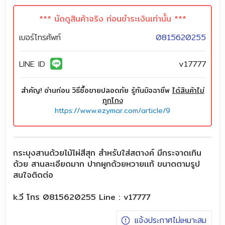
*** นัดดูสินค้าจริง ก่อนชำระเงินเท่านั้น ***
เบอร์โทรศัพท์
0815620255
LINE ID
v17777
สำคัญ! อ่านก่อน วิธีซื้อขายปลอดภัย รู้ทันมิจฉาชีพ
ได้สินค้าไม่
ถูกโกง
https://www.ezymar.com/article/9
กระบุงสานด้วยไม้ไผ่สีสุก สำหรับใส่สตางค์ มีกระจาดเทิน
ด้วย สานละเอียดมาก ปากผูกด้วยหวายเเท้ ขนาดตามรูป
สนใจติดต่อ
k.วี โทร 0815620255 Line : v17777
แจ้งประกาศไม่เหมาะสม