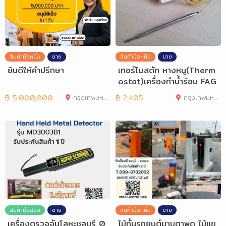
สินค้ามือหนึ่ง
ขาย
สินค้ามือหนึ่ง
ขาย
ยินดีให้คำปรึกษา
เทอร์โมสตัท หางหนู(Therm
ostat)เครื่องทำน้ำร้อน FAG
OR 30-200
฿
5,000,000
กรุงเทพมหานคร
฿
2,405
กรุงเทพมหานคร
สินค้ามือสอง
ขาย
สินค้ามือหนึ่ง
ขาย
เครื่องตรวจจับโลหะชลบุรี 0
ไม้กั้นรถยนต์มาบตาพุด ไม้แข