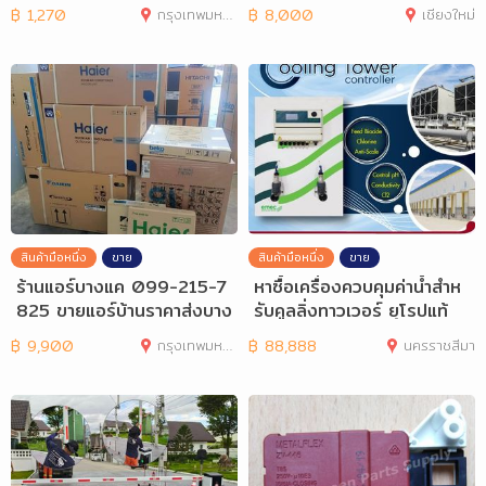
ะยี่ห้ออื่นๆ
฿
1,270
กรุงเทพมหานคร
฿
8,000
เชียงใหม่
สินค้ามือหนึ่ง
ขาย
สินค้ามือหนึ่ง
ขาย
ร้านแอร์บางแค 099-215-7
หาซื้อเครื่องควบคุมค่าน้ำสำห
825 ขายแอร์บ้านราคาส่งบาง
รับคูลลิ่งทาวเวอร์ ยุโรปแท้
แค ฝั่งธน
฿
9,900
กรุงเทพมหานคร
฿
88,888
นครราชสีมา