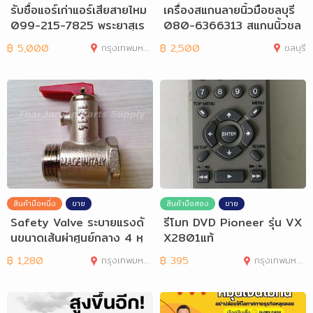
รับซื้อแอร์เก่าแอร์เสียสายไหม
เครื่องสแกนลายนิ้วมือชลบุรี
099-215-7825 พระยาสุเร
080-6366313 สแกนนิ้วชล
นทร์
บุรี พัทยา
฿
5,000
กรุงเทพมหานคร
฿
2,500
ชลบุรี
สินค้ามือหนึ่ง
ขาย
สินค้ามือสอง
ขาย
Safety Valve ระบายแรงดั
รีโมท DVD Pioneer รุ่น VX
นขนาดเส้นผ่าศูนย์กลาง 4 หุ
X2801แท้
น, 6หุน
฿
1,280
กรุงเทพมหานคร
฿
395
กรุงเทพมหานคร