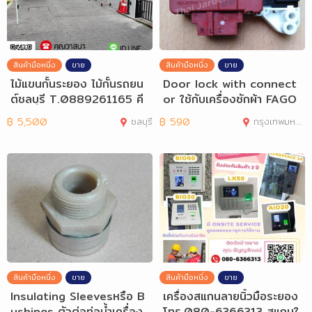
สินค้ามือหนึ่ง
ขาย
สินค้ามือหนึ่ง
ขาย
ไม้แขนกั้นระยอง ไม้กั้นรถยน
Door lock with connect
ต์ชลบุรี T.0889261165 คี
or ใช้กับเครื่องซักผ้า FAGO
ย์การ์ด
R รุ่น 3F-2
฿
5,500
ชลบุรี
฿
590
กรุงเทพมหานคร
สินค้ามือหนึ่ง
ขาย
สินค้ามือหนึ่ง
ขาย
Insulating Sleevesหรือ B
เครื่องสแกนลายนิ้วมือระยอง
ushings ตัวต่อท่อน้ำเครื่อง
โทร.080-6366313 สแกนใ