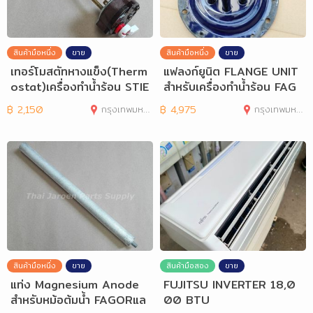
สินค้ามือหนึ่ง
ขาย
สินค้ามือหนึ่ง
ขาย
เทอร์โมสตัทหางแข็ง(Therm
แฟลงก์ยูนิต FLANGE UNIT
ostat)เครื่องทำน้ำร้อน STIE
สำหรับเครื่องทำน้ำร้อน FAG
BEL
OR M-300SS
฿
2,150
กรุงเทพมหานคร
฿
4,975
กรุงเทพมหานคร
สินค้ามือหนึ่ง
ขาย
สินค้ามือสอง
ขาย
แท่ง Magnesium Anode
FUJITSU INVERTER 18,0
สำหรับหม้อต้มน้ำ FAGORแล
00 BTU