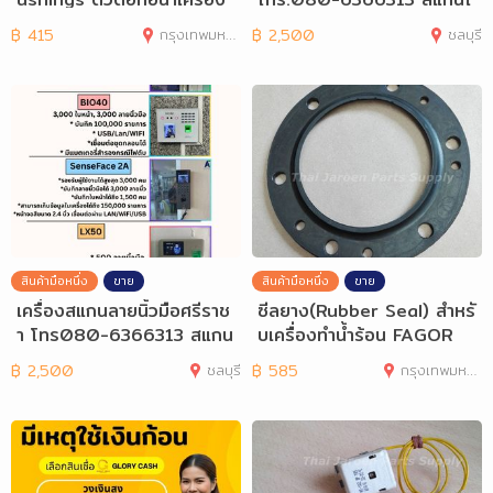
ทำน้ำร้อน
บหน้าระยอง
฿
415
กรุงเทพมหานคร
฿
2,500
ชลบุรี
สินค้ามือหนึ่ง
ขาย
สินค้ามือหนึ่ง
ขาย
เครื่องสแกนลายนิ้วมือศรีราช
ซีลยาง(Rubber Seal) สำหรั
า โทร080-6366313 สแกน
บเครื่องทำน้ำร้อน FAGOR
นิ้วศรีราชา
฿
2,500
ชลบุรี
฿
585
กรุงเทพมหานคร