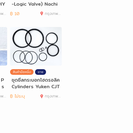
HY
-Logic Valve) Nachi
er
HT-G16-2P3-12
านคร
฿
10
กรุงเทพมหานคร
สินค้ามือหนึ่ง
ขาย
 P
ชุดซีลกระบอกไฮดรอลิค
 s
Cylinders Yuken CJT
Series
านคร
฿
ไม่ระบุ
กรุงเทพมหานคร