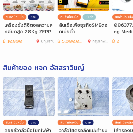
สินค้ามือหนึ่ง
ขาย
สินค้ามือหนึ่ง
ให้เช่า
สินค้ามือหนึ่ง
เครื่องชั่งดิจิตอลความล
สินเชื่อเพื่อธุรกิจSMEดอ
0863771
ะเอียดสูง 20Kg ZEPP
กเบี่ยต่ำ
ng Medi
ER รุ่น BCC20001
กมีเดียส
฿
10,900
ปทุมธานี
฿
5,000,000
กรุงเทพมหานคร
฿
2
ด
สินค้าของ หจก อัสสราวิชญ์
สินค้ามือหนึ่ง
ขาย
สินค้ามือหนึ่ง
ขาย
สินค้ามือหนึ่ง
คอยล์วาล์วมือโยกไฟฟ้า
วาล์วไฮดรอลิคแปะท้ายม
ไส้กรองข