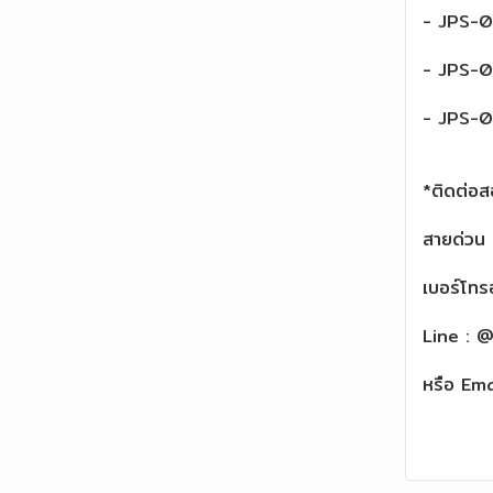
- JPS-
- JPS-
- JPS-
*ติดต่อส
สายด่ว
เบอร์โท
Line : 
หรือ Em