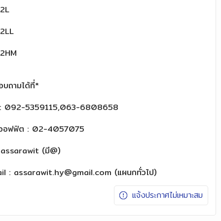
02L
02LL
02HM
อบถามได้ที่*
น : 092-5359115,063-6808658
รออฟฟิต : 02-4057075
@assarawit (มี@)
ail : assarawit.hy@gmail.com (แผนกทั่วไป)
แจ้งประกาศไม่เหมาะสม