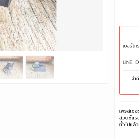
เบอร์โทร
LINE I
สำค
เพรสเชอ
สวิตช์แร
ทั่วไปแล้