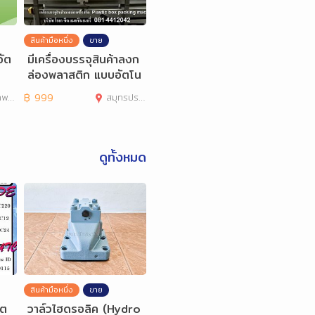
สินค้ามือหนึ่ง
ขาย
อัต
มีเครื่องบรรจุสินค้าลงก
ล่องพลาสติก แบบอัตโน
มัติ Plastic Box
านคร
฿
999
สมุทรปราการ
ดูทั้งหมด
สินค้ามือหนึ่ง
ขาย
็ต
วาล์วไฮดรอลิค (Hydro