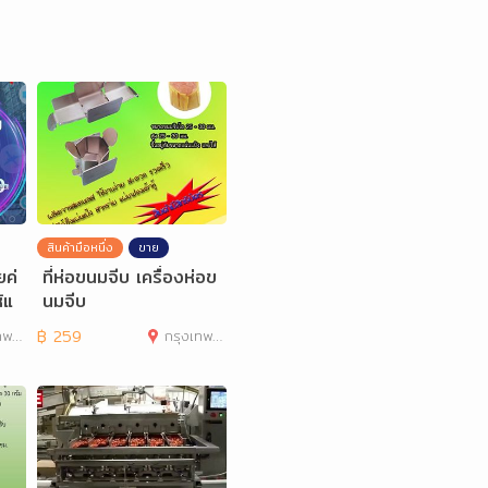
สินค้ามือหนึ่ง
ขาย
ยค่
ที่ห่อขนมจีบ เครื่องห่อข
้แ
นมจีบ
านคร
฿
259
กรุงเทพมหานคร