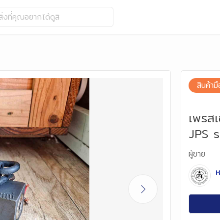
ิ่งที่คุณอยากได้ดูสิ
สินค้ามื
เพรสเ
JPS s
ผู้ขาย
ห