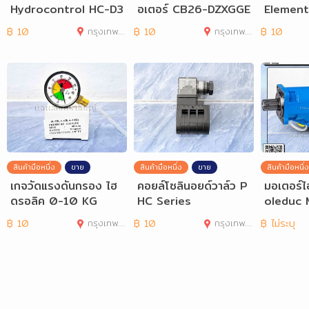
Hydrocontrol HC-D3
อเตอร์ CB26-DZXGGE
Element)
M Series
2Y
F2 500 
฿
10
กรุงเทพมหานคร
฿
10
กรุงเทพมหานคร
฿
10
สินค้ามือหนึ่ง
ขาย
สินค้ามือหนึ่ง
ขาย
สินค้ามือหนึ่ง
เกจวัดแรงดันกรอง ไฮ
คอยล์โซลินอยด์วาล์ว P
มอเตอร์
ดรอลิค 0-10 KG
HC Series
oleduc 
฿
10
กรุงเทพมหานคร
฿
10
กรุงเทพมหานคร
฿
ไม่ระบุ