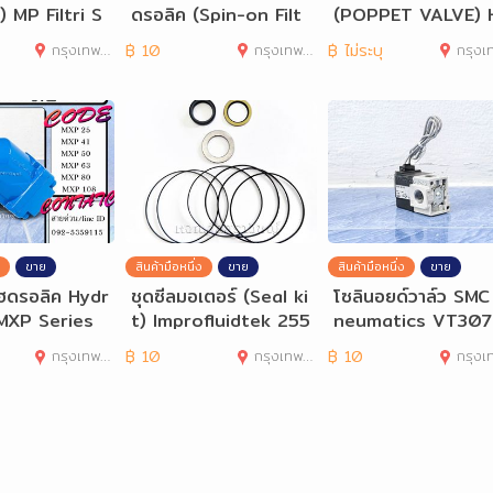
 MP Filtri S
ดรอลิค (Spin-on Filt
(POPPET VALVE) 
Series
er) MP Filtri CH Se
DROMAX V2067 S
กรุงเทพมหานคร
฿
10
กรุงเทพมหานคร
฿
ไม่ระบุ
กรุงเทพมห
ies
ขาย
สินค้ามือหนึ่ง
ขาย
สินค้ามือหนึ่ง
ขาย
ไฮดรอลิค Hydr
ชุดซีลมอเตอร์ (Seal ki
โซลินอยด์วาล์ว SMC
MXP Series
t) Improfluidtek 255
neumatics VT307
222001 WR
eries
กรุงเทพมหานคร
฿
10
กรุงเทพมหานคร
฿
10
กรุงเทพมห