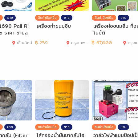
ขาย
สินค้ามือหนึ่ง
ขาย
สินค้ามือหนึ่ง
ขาย
698 Pall Ri
เครื่องทำขนมจีบ
เครื่องห่อขนมจีบ กึ่ง
a ราคา ขายลู
โนมัติ
ำหรับระบบบำบั
เชียงใหม่
฿
259
กรุงเทพมหานคร
฿
67,000
กรุงเทพมห
ขาย
สินค้ามือหนึ่ง
ขาย
สินค้ามือหนึ่ง
ขาย
ากลับ (Filter
ไส้กรองน้ำมันขากลับไฮ
วาล์วไฟฟ้าแบบป๊อปเป