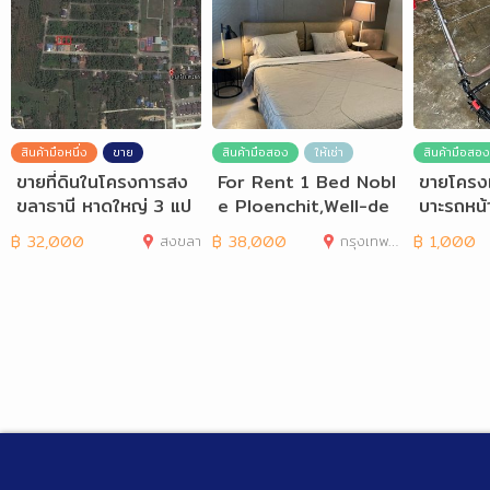
สินค้ามือหนึ่ง
ขาย
สินค้ามือสอง
ให้เช่า
สินค้ามือสอง
ขายที่ดินในโครงการสง
For Rent 1 Bed Nobl
ขายโครงเ
ขลาธานี หาดใหญ่ 3 แป
e Ploenchit,Well-de
บาะรถหน้า
ลงติดกันรวม 270 ตร
corated unit.
ร มือสอง
฿
32,000
สงขลา
฿
38,000
กรุงเทพมหานคร
฿
1,000
ว.