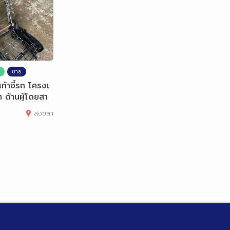
ขาย
ก้าอี้รถ โครงเ
 ด้านผู้โดยสา
แคปติว่า
สงขลา