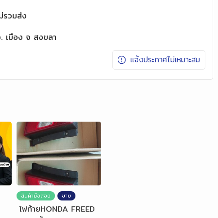
่รวมส่ง
อ. เมือง จ สงขลา
แจ้งประกาศไม่เหมาะสม
สินค้ามือสอง
ขาย
ไฟท้ายHONDA FREED