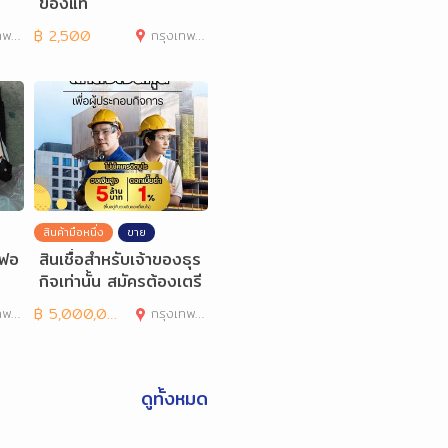
ของแท้
านคร
฿
2,500
กรุงเทพมหานคร
สินค้ามือหนึ่ง
ขาย
 ฟอ
สินเชื่อสำหรับเจ้าของธุร
กิจเท่านั้น สมัครต้องเตรี
ยมเอกสารอะ
านคร
฿
5,000,000
กรุงเทพมหานคร
ดูทั้งหมด