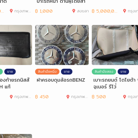
นาด
บาะรถหน้า ด้านผู้โดยสา
ร มือสองแคปติว่า
0
กรุงเทพมหานคร
฿
1,000
สงขลา
฿
5,000,000
กรุงเทพมห
ขาย
สินค้ามือหนึ่ง
ขาย
สินค้ามือสอง
ขาย
งท้ายรถนิสสั
ฝาครอบดุมล้อรถBENZ
เบาะรถยนต์ โตโยต้า
 แท้
จูเนอร์ รีโว่่
กรุงเทพมหานคร
฿
450
กรุงเทพมหานคร
฿
500
กรุงเทพมห