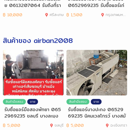
ย 0613207064 รับถึงที่รา
0652969235 รับซื้อแอร์เก่
คาสูง
าแอร์เสีย
฿
10,000
ศรีสะเกษ
฿
1,500
กรุงเทพมหานคร
สินค้าของ airban2008
สินค้ามือสอง
ขาย
สินค้ามือสอง
ขาย
รับซื้อแอร์มือสองพัทยา 065
รับซื้อแอร์บางปะกง 06529
2969235 ชลบุรี บางละมุง
69235 นิคมเวลโกรว์ บางสมั
ศรีราชา
คร บางวัว
฿
5,000
ชลบุรี
฿
5,000
ฉะเชิงเทรา