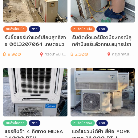
สินค้ามือหนึ่ง
ขาย
สินค้ามือหนึ่ง
ขาย
รับซื้อแอร์เก่าแอร์เสียงสุทธิสา
รับติดตั้งแอร์มือ1มือ2กรณีลู
ร 0613207064 เกษตรนว
กค้ามีแอร์แล้วกทม.สมุทรปรา
มินทร์
การ
฿
9,900
กรุงเทพมหานคร
฿
2,500
กรุงเทพมหานคร
สินค้ามือสอง
ขาย
สินค้ามือสอง
ขาย
แอร์ฝังฝ้า 4 ทิศทาง MIDEA
แอร์แขวนใต้ฝ้า ยี่ห้อ YORK