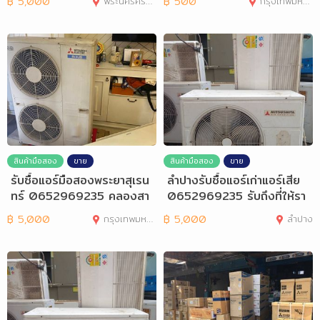
฿
5,000
พระนครศรีอยุธยา
฿
500
กรุงเทพมหานคร
สินค้ามือสอง
ขาย
สินค้ามือสอง
ขาย
รับซื้อแอร์มือสองพระยาสุเรน
ลำปางรับซื้อแอร์เก่าแอร์เสีย
ทร์ 0652969235 คลองสา
0652969235 รับถึงที่ให้รา
มวาหทัยราษฎร
คาสูง
฿
5,000
กรุงเทพมหานคร
฿
5,000
ลำปาง