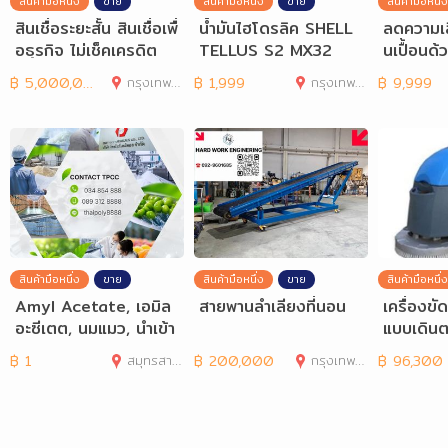
สินค้ามือหนึ่ง
ขาย
สินค้ามือหนึ่ง
ขาย
สินค้ามือหนึ่ง
สินเชื่อระยะสั้น สินเชื่อเพื่
น้ำมันไฮโดรลิค SHELL
ลดความเ
อธุรกิจ ไม่เช็คเครดิต
TELLUS S2 MX32
นเปื้อนด้
rade คุ
฿
5,000,000
กรุงเทพมหานคร
฿
1,999
กรุงเทพมหานคร
฿
9,999
สินค้ามือหนึ่ง
ขาย
สินค้ามือหนึ่ง
ขาย
สินค้ามือหนึ่ง
Amyl Acetate, เอมิล
สายพานลำเลียงที่นอน
เครื่องขัด
อะซีเตต, นมแมว, นำเข้า
แบบเดิน
เอมิลอะซีเตต, จำหน่
NE รุ่น
฿
1
สมุทรสาคร
฿
200,000
กรุงเทพมหานคร
฿
96,300