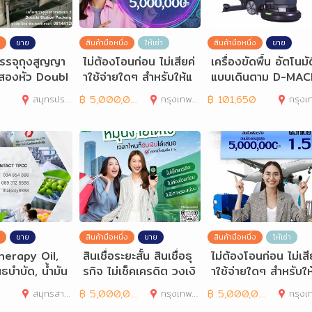
ขาย
สินค้ามือหนึ่ง
ให้เช่า
สินค้ามือหนึ่ง
ขาย
งบรรจุถุงสูญญา
ไม่ต้องโอนก่อน ไม่เสียค่
เครื่องขัดพื้น อัตโนมัต
สองหัว Doubl
าใช้จ่ายใดๆ สำหรับให้แ
แบบเดินตาม D-MAC
on Vacuum P
ก่นักธุรกิจและ
NE รุ่น DM 468
สมุทรปราการ
฿
5,000,000
กรุงเทพมหานคร
฿
101,650
กรุงเทพมห
ขาย
สินค้ามือหนึ่ง
ขาย
สินค้ามือหนึ่ง
ให้เช่า
erapy Oil,
สินเชื่อระยะสั้น สินเชื่อธุ
ไม่ต้องโอนก่อน ไม่เสี
นธบำบัด, น้ำมัน
รกิจ ไม่เช็คเครดิต วงเงิ
าใช้จ่ายใดๆ สำหรับให
อโรมาเทอราป
นสูง
ก่นักธุรกิจและ
สมุทรสาคร
฿
5,000,000
กรุงเทพมหานคร
฿
5,000,000
กรุงเทพมห