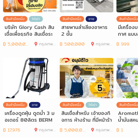
สินค้ามือหนึ่ง
ให้เช่า
สินค้ามือหนึ่ง
ขาย
สินค้ามือหนึ่ง
บริษัท Glory Cash สิน
สายพานลำเลียงอาหาร
มีเครื่อ
เชื่อเพื่อธุรกิจ สินเชื่อระ
2 ชั้น
กาศ แบบ
ยะสั้นที่ตอ
e Stati
฿
5,000,000
กรุงเทพมหานคร
฿
500,000
กรุงเทพมหานคร
฿
999
a
สินค้ามือหนึ่ง
ขาย
สินค้ามือหนึ่ง
ให้เช่า
สินค้ามือหนึ่ง
เครื่องดูดฝุ่น ดูดน้ำ 3 ม
สินเชื่อสำหรับ เจ้าของกิ
Aromath
อเตอร์ 80ลิตร BERM
จการ ห้างร้าน ที่มีหน้าร้า
น้ำมันสุค
UDA B380
นชัดเจน
อโรมา, 
฿
17,976
กรุงเทพมหานคร
฿
5,000,000
กรุงเทพมหานคร
฿
1