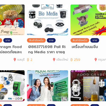
ขาย
สินค้ามือหนึ่ง
ขาย
สินค้ามือหนึ่ง
ขาย
aphragm Food
0863771698 Pall Ri
เครื่องทำขนมจีบ
่ปลอดภัยและเ
ng Media ราคา ขายลู
้ในอุตสาหกร
กมีเดียสำหรับระบบบำบั
ชลบุรี
฿
2
เชียงใหม่
฿
259
กรุงเทพมห
ด