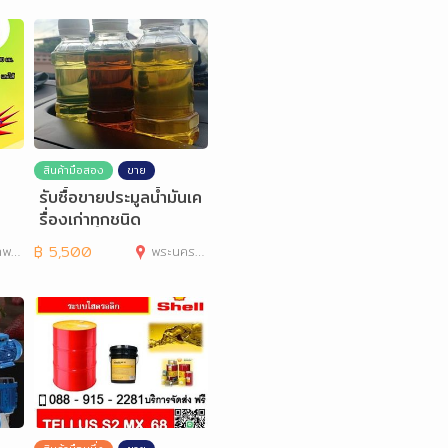
สินค้ามือสอง
ขาย
รับซื้อขายประมูลน้ำมันเค
รื่องเก่าทุกชนิด
านคร
฿
5,500
พระนครศรีอยุธยา