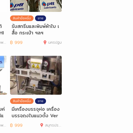
สินค้ามือหนึ่ง
ขาย
ิ
รับสกรีนและพิมพ์ผ้าใบ เ
HI
สื้อ กระเป๋า ฯลฯ
านคร
฿
999
นครปฐม
สินค้ามือหนึ่ง
ขาย
ยค่
มีเครื่องบรรจุห่อ เครื่อง
้แ
บรรจุถุงในแนวตั้ง Ver
tical Packing
านคร
฿
999
สมุทรปราการ