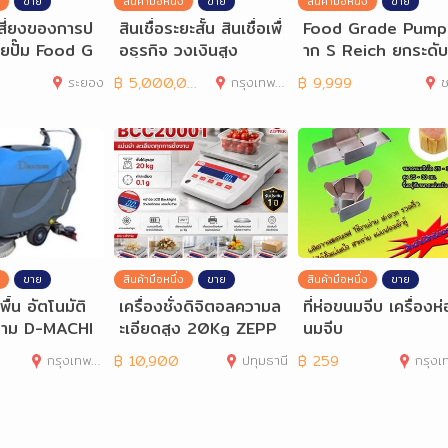
ขาย
สินค้ามือหนึ่ง
ขาย
สินค้ามือหนึ่ง
ขาย
สี่ยงของการป
สินเชื่อระยะสั้น สินเชื่อเพื่
Food Grade Pump
วยปั๊ม Food G
อธุรกิจ วงเงินสูง
าก S Reich ยกระดั
ณภาพสูงจาก S
รผลิตอาหารและเครื่อง
ระยอง
฿
5,000,000
กรุงเทพมหานคร
฿
9,999
ช
ขาย
สินค้ามือหนึ่ง
ขาย
สินค้ามือหนึ่ง
ขาย
พื้น อัตโนมัติ
เครื่องชั่งดิจิตอลความล
ที่ห่อขนมจีบ เครื่องห
ตาม D-MACHI
ะเอียดสูง 20Kg ZEPP
นมจีบ
 DM 466C
ER รุ่น BCC20001
กรุงเทพมหานคร
฿
10,900
ปทุมธานี
฿
259
กรุงเทพมห