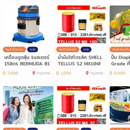
สินค้ามือหนึ่ง
ขาย
สินค้ามือหนึ่ง
ขาย
สินค้ามือหนึ่ง
เครื่องดูดฝุ่น 1มอเตอร์
น้ำมันไฮโดรลิค SHELL
ปั๊ม Di
15ลิตร BERMUDA B1
TELLUS S2 MX100
Grade ที
15
ชื่อถือได
฿
7,490
กรุงเทพมหานคร
฿
1,999
กรุงเทพมหานคร
฿
9,999