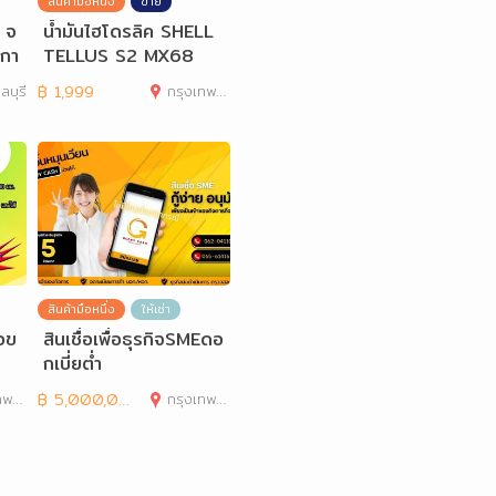
สินค้ามือหนึ่ง
ขาย
 จ
น้ำมันไฮโดรลิค SHELL
บกา
TELLUS S2 MX68
ดื่
ลบุรี
฿
1,999
กรุงเทพมหานคร
สินค้ามือหนึ่ง
ให้เช่า
่อข
สินเชื่อเพื่อธุรกิจSMEดอ
กเบี่ยต่ำ
านคร
฿
5,000,000
กรุงเทพมหานคร