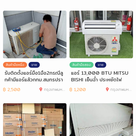
สินค้ามือหนึ่ง
ขาย
สินค้ามือสอง
ขาย
รับติดตั้งแอร์มือ1มือ2กรณีลู
แอร์ 13,000 BTU MITSU
กค้ามีแอร์แล้วกทม.สมุทรปรา
BISHI เย็นฉ่ำ ประหยัดไฟ
การ
฿
2,500
กรุงเทพมหานคร
฿
1,200
กรุงเทพมหานคร