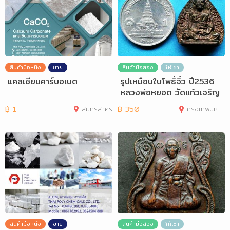
สินค้ามือหนึ่ง
ขาย
สินค้ามือสอง
ให้เช่า
แคลเซียมคาร์บอเนต
รูปเหมือนใบโพธิ์จิ๋ว ปี2536
หลวงพ่อหยอด วัดแก้วเจริญ
จ.สมุทร
฿
1
สมุทรสาคร
฿
350
กรุงเทพมหานคร
สินค้ามือหนึ่ง
ขาย
สินค้ามือสอง
ให้เช่า