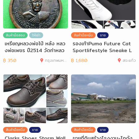
สินค้ามือสอง
ให้เช่า
สินค้ามือหนึ่ง
ขาย
เหรียญหลวงพ่อไป๋ หลัง หลว
รองเท้าPuma Future Cat
งพ่อเพชร ปี2514 วัดท่าหลว
Sportlifestyle Sneake L
ง จ.พิจิตร
eather 40-45
฿
350
กรุงเทพมหานคร
฿
1,680
สระแก้ว
สินค้ามือหนึ่ง
ขาย
สินค้ามือหนึ่ง
ขาย
Clarks Shoes Storm Wall
ขายที่ดินสร้างโรงงาน-โกดัง