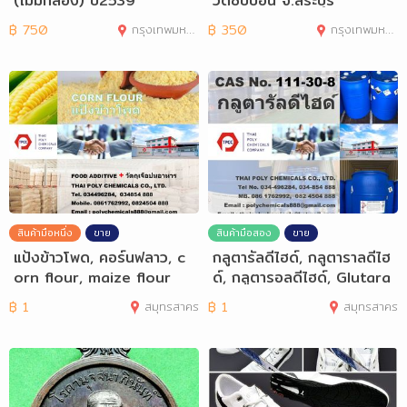
(ไม่มีกล่อง) ปี2539
วัดซับบอน จ.สระบุรี
฿
750
กรุงเทพมหานคร
฿
350
กรุงเทพมหานคร
สินค้ามือหนึ่ง
ขาย
สินค้ามือสอง
ขาย
แป้งข้าวโพด, คอร์นฟลาว, c
กลูตารัลดีไฮด์, กลูตาราลดีไฮ
orn flour, maize flour
ด์, กลูตารอลดีไฮด์, Glutara
ldehy
฿
1
สมุทรสาคร
฿
1
สมุทรสาคร