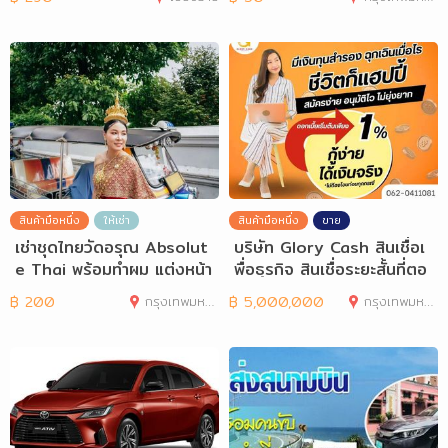
สินค้ามือหนึ่ง
ให้เช่า
สินค้ามือหนึ่ง
ขาย
เช่าชุดไทยวัดอรุณ Absolut
บริษัท Glory Cash สินเชื่อเ
e Thai พร้อมทำผม แต่งหน้า
พื่อธุรกิจ สินเชื่อระยะสั้นที่ตอ
และถ่ายภา
฿
200
กรุงเทพมหานคร
฿
5,000,000
กรุงเทพมหานคร