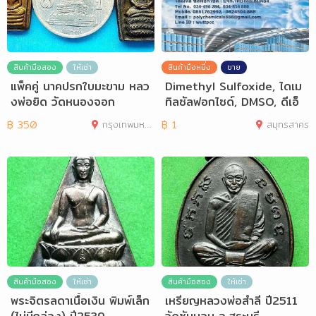
สินค้ามือสอง
ให้เช่า
สินค้ามือหนึ่ง
ขาย
แพ็คคู่ นาคปรกใบมะขาม หลว
Dimethyl Sulfoxide, ไดเม
งพ่อยิด วัดหนองจอก
ทิลซัลฟอกไซด์, DMSO, ดีเอ็
มเอสโอ
฿
350
กรุงเทพมหานคร
฿
1
สมุทรสาคร
สินค้ามือสอง
ให้เช่า
สินค้ามือสอง
ให้เช่า
พระจิตรลดาเนื้อเงิน พิมพ์เล็ก
เหรียญหลวงพ่อสำลี ปี2511