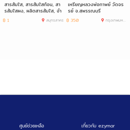
สารส้มใส, สารส้มใสก้อน, สา
เหรียญหลวงพ่อกาพย์ วัดจร
รส้มใสผง, ผลิตสารส้มใส, จำ
รย์ จ.สุพรรณบุรี
หน่ายสาร
฿
1
สมุทรสาคร
฿
350
กรุงเทพมหานคร
ศูนย์ช่วยเหลือ
เกี่ยวกับ ezymar