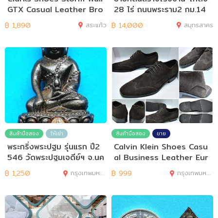
GTX Casual Leather Bro
28 ไร่ ถนนพระราม2 กม.14
wn Eur 43,44
฿
1,890
สระแก้ว
฿
14,000
สมุทรสาคร
สินค้ามือสอง
ให้เช่า
สินค้ามือสอง
ขาย
พระกริ่งพระปฐม รุ่นแรก ปี2
Calvin Klein Shoes Casu
546 วัดพระปฐมเจดีย์ฯ จ.นค
al Business Leather Eur
รปฐม
42,43
฿
1,250
กรุงเทพมหานคร
฿
999
กรุงเทพมหานคร