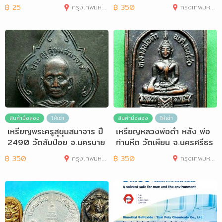
4576
นงนก
฿
25
กรุงเทพมหานคร
฿
350
กรุงเทพมหานคร
สินค้ามือสอง
ให้เช่า
สินค้ามือสอง
ให้เช่า
เหรียญพระครูสุขุมสมาจาร ปี
เหรียญหลวงพ่อดำ หลัง พ่อ
2490 วัดส้มป่อย จ.นครนาย
ท่านหีต วัดเผียน จ.นครศรีธร
ก
รมราช
฿
350
กรุงเทพมหานคร
฿
350
กรุงเทพมหานคร