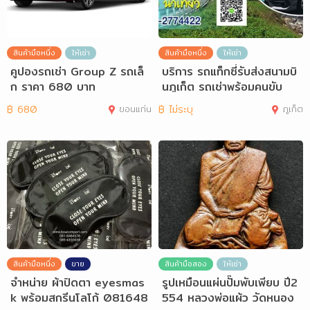
สินค้ามือหนึ่ง
ให้เช่า
สินค้ามือหนึ่ง
ให้เช่า
คูปองรถเช่า Group Z รถเล็
บริการ รถแท็กซี่รับส่งสนามบิ
ก ราคา 680 บาท
นภูเก็ต รถเช่าพร้อมคนขับ
฿
680
ขอนแก่น
฿
ไม่ระบุ
ภูเก็ต
สินค้ามือหนึ่ง
ขาย
สินค้ามือสอง
ให้เช่า
จำหน่าย ผ้าปิดตา eyesmas
รูปเหมือนแผ่นปั๊มพับเพียบ ปี2
k พร้อมสกรีนโลโก้ 081648
554 หลวงพ่อแผ้ว วัดหนอง