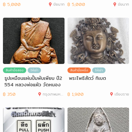
฿
5,000
ชัยนาท
฿
5,000
ชัยนาท
สินค้ามือสอง
ให้เช่า
สินค้ามือหนึ่ง
ให้เช่า
รูปเหมือนแผ่นปั๊มพับเพียบ ปี2
พระโพธิสัตว์ ทิเบต
554 หลวงพ่อแผ้ว วัดหนอง
นงนก
฿
350
กรุงเทพมหานคร
฿
1,900
เชียงราย