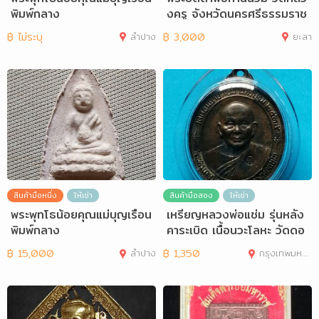
พิมพ์กลาง
งครู จังหวัดนครศรีธรรมราช
ปี2517
฿
ไม่ระบุ
ลำปาง
฿
3,000
ยะลา
สินค้ามือหนึ่ง
ให้เช่า
สินค้ามือสอง
ให้เช่า
พระพุทโธน้อยคุณแม่บุญเรือน
เหรียญหลวงพ่อแช่ม รุ่นหลัง
พิมพ์กลาง
คาระเบิด เนื้อนวะโลหะ วัดดอ
นยายหอม
฿
15,000
ลำปาง
฿
1,350
กรุงเทพมหานคร