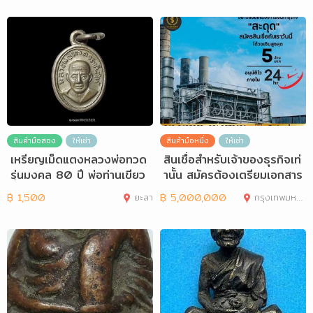
สินค้ามือสอง
ให้เช่า
สินค้ามือหนึ่ง
ให้เช่า
เหรียญเม็ดแตงหลวงพ่อทวด
สินเชื่อสำหรับเจ้าของธุรกิจเท่
รุ่นมงคล 80 ปี พ่อท่านเขียว
านั้น สมัครต้องเตรียมเอกสาร
วัดห้วยเ
อะ
฿
1,500
ยะลา
฿
5,000,000
กรุงเทพมหานคร