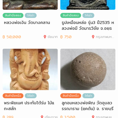
สินค้ามือสอง
ให้เช่า
สินค้ามือสอง
ให้เช่า
หลวงพ่อเงิน วัดบางคลาน
รูปเหมือนหล่อ รุ่น3 ปี2535 ห
ลวงพ่อมี วัดมารวิชัย จ.อยุธ
ยา
฿
50,000
ชัยนาท
฿
750
กรุงเทพมหานคร
สินค้ามือหนึ่ง
ให้เช่า
สินค้ามือหนึ่ง
ให้เช่า
พระพิฆเนศ ประทับใต้ร่ม ไม้แ
ลูกอมหลวงพ่อพิณ วัดอุบลว
กะสลัก
รรณาราม (ยุคต้น) จ. ราชบุรี
฿
289
เชียงราย
฿
3,500
กรุงเทพมหานคร