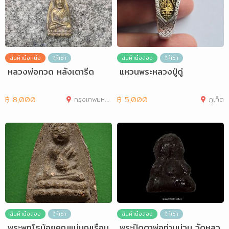
สินค้ามือหนึ่ง
ให้เช่า
สินค้ามือสอง
ให้เช่า
หลวงพ่อทวด หลังเตารีด
แหวนพระหลวงปู่ดู่
฿
8,000
กรุงเทพมหานคร
฿
5,000
ภูเก็ต
สินค้ามือสอง
ให้เช่า
สินค้ามือสอง
ให้เช่า
พระพุทโธน้อยคุณแม่บุญเรือน
พระปิดตาพ่อท่านน่วม วัดหลว