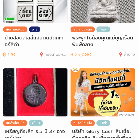
สินค้ามือหนึ่ง
ขาย
สินค้ามือหนึ่ง
ให้เช่า
ป่ายสอตสเลสีเเงินติดสติกเก
พระพุทโธน้อยคุณแม่บุญเรือน
อร์สีดำ
พิมพ์กลาง
฿
120
กรุงเทพมหานคร
฿
25,000
ลำปาง
สินค้ามือหนึ่ง
ให้เช่า
สินค้ามือหนึ่ง
ให้เช่า
เหรียญที่ระลึก ร.5 ปี 37 อาจ
บริษัท Glory Cash สินเชื่อเ