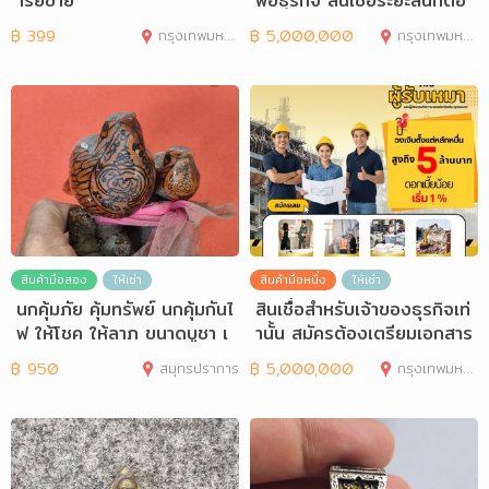
ารย์ข่าย
พื่อธุรกิจ สินเชื่อระยะสั้นที่ตอ
฿
399
กรุงเทพมหานคร
฿
5,000,000
กรุงเทพมหานคร
สินค้ามือสอง
ให้เช่า
สินค้ามือหนึ่ง
ให้เช่า
นกคุ้มภัย คุ้มทรัพย์ นกคุ้มกันไ
สินเชื่อสำหรับเจ้าของธุรกิจเท่
ฟ ให้โชค ให้ลาภ ขนาดบูชา เ
านั้น สมัครต้องเตรียมเอกสาร
นื้
อะ
฿
950
สมุทรปราการ
฿
5,000,000
กรุงเทพมหานคร