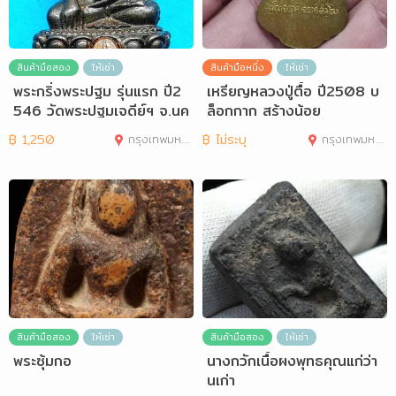
สินค้ามือสอง
ให้เช่า
สินค้ามือหนึ่ง
ให้เช่า
พระกริ่งพระปฐม รุ่นแรก ปี2
เหรียญหลวงปู่ตื้อ ปี2508 บ
546 วัดพระปฐมเจดีย์ฯ จ.นค
ล็อกกาก สร้างน้อย
รปฐม
฿
1,250
กรุงเทพมหานคร
฿
ไม่ระบุ
กรุงเทพมหานคร
สินค้ามือสอง
ให้เช่า
สินค้ามือสอง
ให้เช่า
พระซุ้มกอ
นางกวักเนื้อผงพุทธคุณแก่ว่า
นเก่า