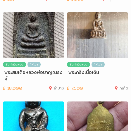
สินค้ามือสอง
ให้เช่า
สินค้ามือสอง
ให้เช่า
พระสมเด็จหลวงพ่อชาญณรง
พระกริ่งเนื้อเงิน
ค์
฿
18,000
ลำปาง
฿
7,500
ภูเก็ต