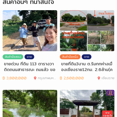
สินค้าอื่นๆ ที่น่าสนใจ
สินค้ามือสอง
ขาย
สินค้ามือหนึ่ง
ขาย
ขายด่วน ทีดิน 113 ตารางวา
ขายที่ดิน3งาน ต.ริมกกห่างเมื
ติดถนนสาธารณะ ถมแล้ว ชอ
องเชียงราย12กม. 2.6ล้าน(ค
ย นพรัตน์ 1
รุตแดง)
฿
3,800,000
กรุงเทพมหานคร
฿
2,600,000
เชียงราย