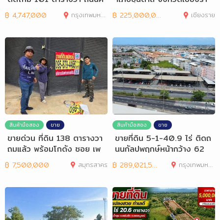
อนกรีต ถมแ
ย
฿
4,747,000
กรุงเทพมหานคร
฿
225,000,000
เชียงราย
สินค้ามือสอง
ขาย
สินค้ามือสอง
ขาย
ขายด่วน ที่ดิน 138 ตารางวา
ขายที่ดิน 5-1-40.9 ไร่ ติดถ
ถมแล้ว พร้อมโกดัง ซอย เพ
นนกัลปพฤกษ์หน้ากว้าง 62
ชรเกษม 12
ม.
฿
7,500,000
สมุทรสาคร
฿
289,021,500
กรุงเทพมหานคร