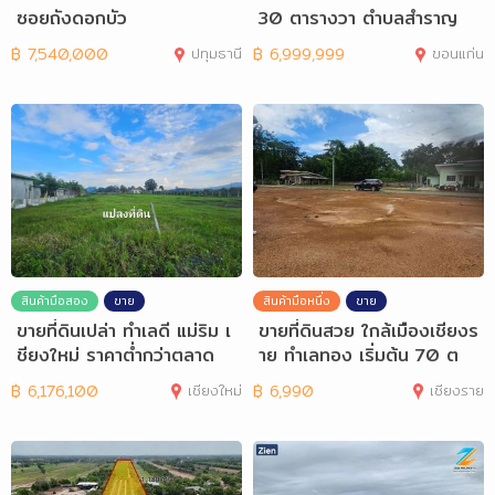
ซอยถังดอกบัว
30 ตารางวา ตำบลสำราญ
฿
7,540,000
ปทุมธานี
฿
6,999,999
ขอนแก่น
สินค้ามือสอง
ขาย
สินค้ามือหนึ่ง
ขาย
ขายที่ดินเปล่า ทำเลดี แม่ริม เ
ขายที่ดินสวย ใกล้เมืองเชียงร
ชียงใหม่ ราคาต่ำกว่าตลาด
าย ทำเลทอง เริ่มต้น 70 ต
ร.ว
฿
6,176,100
เชียงใหม่
฿
6,990
เชียงราย