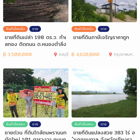
สินค้ามือหนึ่ง
ขาย
สินค้ามือหนึ่ง
ขาย
ขายที่ดินเปล่า 198 ตร.ว. ทำเ
ขายที่ดินภาษีเจริญราคาถูก
ลทอง ติดถนน ต.หนองตำลึง
อ.พานทอง
฿
3,500,000
ชลบุรี
฿
4,620,000
กรุงเทพมหานคร
สินค้ามือสอง
ขาย
สินค้ามือสอง
ขาย
ชายด่วน ที่ดินใกล้ถนพรานนก
ขายที่ดินแปลงสวย 383 ไร่ อ
ตัดใหม่ 101 ตารางวา ถนนค
ำเภอขุนตาล จังหวัดเชียงรา