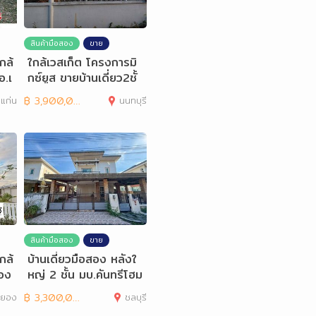
สินค้ามือสอง
ขาย
กล้
ใกล้เวสเก็ต โครงการมิ
อ.เ
กซ์ยูส ขายบ้านเดี่ยว2ชั้
น บางใหญ่
แก่น
฿
3,900,000
นนทบุรี
สินค้ามือสอง
ขาย
ใกล้
บ้านเดี่ยวมือสอง หลังใ
ยอง
หญ่ 2 ชั้น มบ.คันทรีโฮม
เลค
ะยอง
฿
3,300,000
ชลบุรี