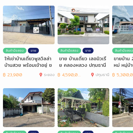
สินค้ามือสอง
ขาย
สินค้ามือสอง
ขาย
สินค้ามือสอง
ให้เช่าบ้านเดี่ยวพูลวิลล่า
ขาย บ้านเดี่ยว เลอมิวเรี
ขายบ้าน 2
บ้านสวย พร้อมเข้าอยู่ ซ
ย คลองหลวง ปทุมธานี
หม่ หมู่บ
อย5
52.4ตร.ว.
นทรา
฿
23,900
ระยอง
฿
4,590,000
ปทุมธานี
฿
5,300,000