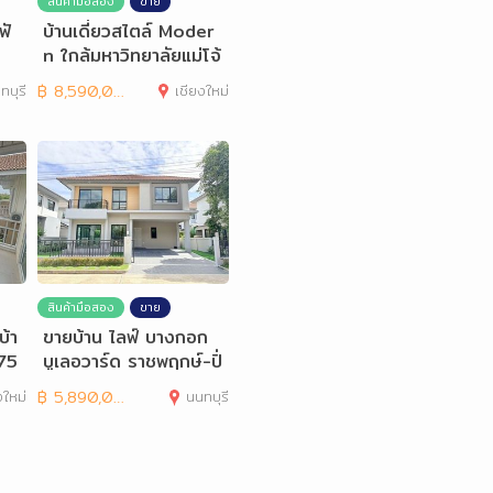
สินค้ามือสอง
ขาย
ฟั
บ้านเดี่ยวสไตล์ Moder
n ใกล้มหาวิทยาลัยแม่โจ้
96 ตรว.
ทบุรี
฿
8,590,000
เชียงใหม่
สินค้ามือสอง
ขาย
บ้า
ขายบ้าน ไลฟ์ บางกอก
75
บูเลอวาร์ด ราชพฤกษ์-ปิ่
นเกล้า Life
งใหม่
฿
5,890,000
นนทบุรี