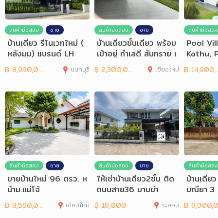
สินค้ามือสอง
ขาย
สินค้ามือสอง
ขาย
สินค้ามือสอง
บ้านเดี่ยว รีโนเวทใหม่ (
บ้านเดี่ยวชั้นเดียว พร้อม
Pool Vi
หลังมุม) แบรนด์ LH
เข้าอยู่ ทำเลดี สันทราย เ
Kathu, 
ชียงใหม่
฿
8,990,000
นนทบุรี
฿
2,300,000
เชียงใหม่
฿
14,900,000
สินค้ามือสอง
ขาย
สินค้ามือสอง
ขาย
สินค้ามือสอง
ขายบ้านใหม่ 96 ตรว. ห
ให้เช่าบ้านเดี่ยว2ชั้น ติด
บ้านเดี่ยว
น้าม.แม่โจ้
ถนนสาย36 มาบข่า
มณียา 3 ท
฿
8,590,000
เชียงใหม่
฿
18,000
ระยอง
฿
9,900,00