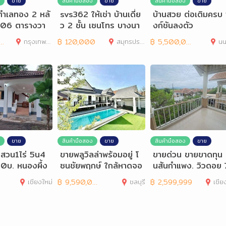
ขาย
สินค้ามือสอง
ขาย
สินค้ามือสอง
ขาย
ทำเลทอง 2 หลั
svs362 ให้เช่า บ้านเดี่ย
บ้านสวย ต่อเติมครบ 
่ 106 ตารางวา
ว 2 ชั้น เซนโทร บางนา
งก์ชันลงตัว
Centro Bangna
กรุงเทพมหานคร
฿
120,000
สมุทรปราการ
฿
5,500,000
นน
ขาย
สินค้ามือสอง
ขาย
สินค้ามือสอง
ขาย
านสวน1ไร่ 5น4
ขายพลูวิลล่าพร้อมอยู่ โ
ขายด่วน ขายขาดทุน 
0บ. หนองผึ้ง
ซนชัยพฤกษ์ ใกล้หาดจอ
นสันกำแพง. วิวดอย 
ยงใหม่
มเทียน พัทยา
ตรว
เชียงใหม่
฿
9,590,000
ชลบุรี
฿
2,599,999
เชีย