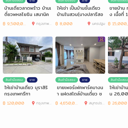
สินค้ามือสอง
ขาย
สินค้ามือสอง
ขาย
สินค้ามือสอง
บ้านเดี่ยวลาดพร้าว บ้านเ
ให้เช่า เป็นบ้านชั้นเดียว
ขายบ้าน 
ดี่ยวพหลโยธิน เสนานิค
บ้านในสวน(บางปลารีสอ
ง เนื้อที
ม 2 หลัง 88
ร์ท) อ.บางเลน
฿
9,500,000
กรุงเทพมหานคร
฿
8,000
นครปฐม
฿
15,000,000
สินค้ามือสอง
ขาย
สินค้ามือสอง
ขาย
สินค้ามือสอง
ให้เช่าบ้านเดี่ยว บุราสิริ
ขายเพอร์เฟคพาร์คบางน
ให้เช่าบ้
กรุงเทพกรีฑา
า แฝดสไตล์บ้านเดี่ยว ซ
น 26,00
อยเอแบค ABAC
สารภี เชี
฿
120,000
กรุงเทพมหานคร
฿
4,650,000
สมุทรปราการ
฿
26,000