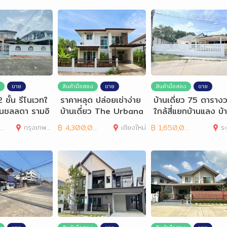
ขาย
สินค้ามือสอง
ขาย
สินค้ามือสอง
ขาย
 ชั้น รีโนเวทใ
ราคาหลุด ปล่อยเช่าง่าย
บ้านเดี่ยว 75 ตาราง
้านชลลดา รามอิ
บ้านเดี่ยว The Urbana
ใกล้สี่แยกบ้านแลง บ้
1
พัก irpc
กรุงเทพมหานคร
฿
4,300,000
เชียงใหม่
฿
1,650,000
ร