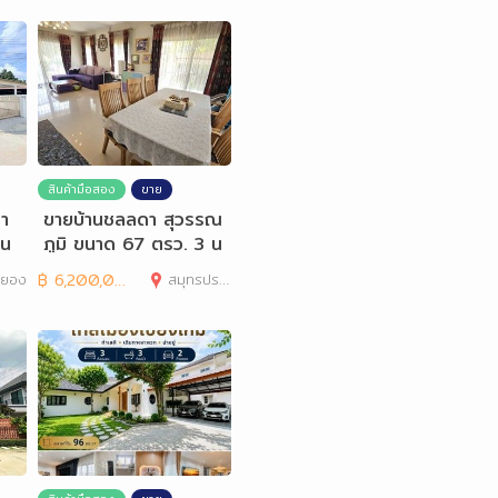
สินค้ามือสอง
ขาย
วา
ขายบ้านชลลดา สุวรรณ
าน
ภูมิ ขนาด 67 ตรว. 3 น
อน 3น้ำ หลังมุม
ะยอง
฿
6,200,000
สมุทรปราการ