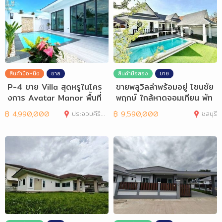
สินค้ามือหนึ่ง
ขาย
สินค้ามือสอง
ขาย
P-4 ขาย Villa สุดหรูในโคร
ขายพลูวิลล่าพร้อมอยู่ โซนชัย
งการ Avatar Manor พื้นที่
พฤกษ์ ใกล้หาดจอมเทียน พัท
อ.หัวหิน
ยา
฿
4,990,000
ประจวบคีรีขันธ์
฿
9,590,000
ชลบุรี