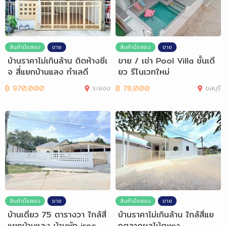
สินค้ามือสอง
ขาย
สินค้ามือสอง
ขาย
บ้านราคาไม่เกินล้าน ติดห้างซีเ
ขาย / เช่า Pool Villa ชั้นเดี
จ สี่แยกบ้านแลง ทำเลดี
ยว รีโนเวทใหม่
฿
970,000
ระยอง
฿
78,000
ชลบุรี
สินค้ามือสอง
ขาย
สินค้ามือสอง
ขาย
บ้านเดี่ยว 75 ตารางวา ใกล้สี่
บ้านราคาไม่เกินล้าน ใกล้สี่แย
แยกบ้านแลง บ้านพัก irpc
กตลาดผลไม้ตะพง