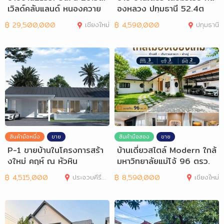
เวิลด์คลับแลนด์ หนองควาย
องหลวง ปทุมธานี 52.4ต
หางดง
ร.ว.
฿
29,500,000
เชียงใหม่
฿
4,590,000
ปทุมธานี
สินค้ามือหนึ่ง
ขาย
สินค้ามือสอง
ขาย
P-1 ขายบ้านในโครงการสร้า
บ้านเดี่ยวสไตล์ Modern ใกล้
งใหม่ คฤห์ ณ หัวหิน
มหาวิทยาลัยแม่โจ้ 96 ตรว.
฿
4,515,000
ประจวบคีรีขันธ์
฿
8,590,000
เชียงใหม่