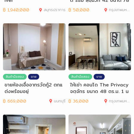
iver
ด ริธึ่ม สุขุมวิท 42 ขนาด 78
ตรม
฿
1,940,000
สมุทรปราการ
฿
50,000
กรุงเทพมหานคร
สินค้ามือสอง
ขาย
สินค้ามือสอง
ขาย
ขายห้องเอื้ออาทรวัดกู้2 ตกแ
ให้เช่า คอนโด The Privacy
ต่งพร้อมอยู่
จตุจักร ขนาด 48 ตร.ม. 1 น
อน 1 น้ำ
฿
669,000
นนทบุรี
฿
36,000
กรุงเทพมหานคร