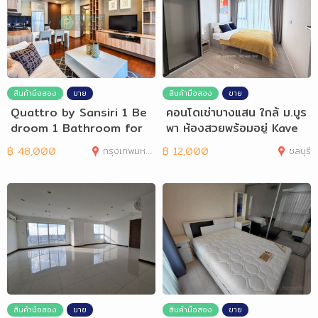
สินค้ามือสอง
ขาย
สินค้ามือสอง
ขาย
Quattro by Sansiri 1 Be
คอนโดเช่าบางแสน ใกล้ ม.บูร
droom 1 Bathroom for
พา ห้องสวยพร้อมอยู่ Kave
Rent
฿
48,000
กรุงเทพมหานคร
฿
12,000
ชลบุรี
สินค้ามือสอง
ขาย
สินค้ามือสอง
ขาย