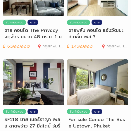
สินค้ามือสอง
ขาย
สินค้ามือสอง
ขาย
ขาย คอนโด The Privacy
ขายพลัม คอนโด แจ้งวัฒนะ
จตุจักร ขนาด 48 ตร.ม. 1 น
สเตชั่น เฟส 3
อน 1 น้ำ
฿
6,500,000
กรุงเทพมหานคร
฿
1,450,000
กรุงเทพมหานคร
สินค้ามือสอง
ขาย
สินค้ามือสอง
ขาย
SF110 ขาย เมอร์ราญา เพล
For sale Condo The Bas
ส ลาดพร้าว 27 มีสไตย์ ร่มรื่
e Uptown, Phuket