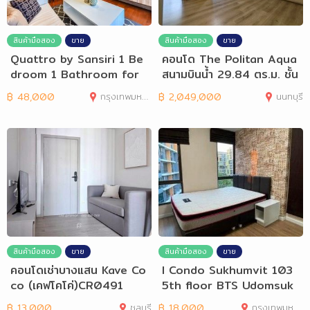
สินค้ามือสอง
ขาย
สินค้ามือสอง
ขาย
Quattro by Sansiri 1 Be
คอนโด The Politan Aqua
droom 1 Bathroom for
สนามบินน้ำ 29.84 ตร.ม. ชั้น
Rent
19
฿
48,000
กรุงเทพมหานคร
฿
2,049,000
นนทบุรี
สินค้ามือสอง
ขาย
สินค้ามือสอง
ขาย
คอนโดเช่าบางแสน Kave Co
I Condo Sukhumvit 103
co (เคฟโคโค่)CR0491
5th floor BTS Udomsuk
฿
13,000
ชลบุรี
฿
18,000
กรุงเทพมหานคร