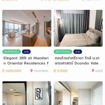
สินค้ามือสอง
ขาย
สินค้ามือสอง
ขาย
Elegant 3BR at Mandari
คอนโดเช่าศรีราชา ใกล้ ม.เก
n Oriental Residences f
ษตรศาสตร์ Dcondo Vale
or Rent or Buy
฿
600,000
กรุงเทพมหานคร
฿
8,000
ชลบุรี