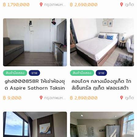
น
฿
1,790,000
กรุงเทพมหานคร
฿
2,690,000
ภูเก็ต
สินค้ามือสอง
ขาย
สินค้ามือสอง
ขาย
ghd000858R ให้เช่าห้องชุ
คอนโดฯ กลางเมืองภูเก็ต ใก
ด Aspire Sathorn Taksin
ล้เซ็นทรัล ภูเก็ต ฟลอเรสต้า
คอปเปอร์โซน
฿
9,000
กรุงเทพมหานคร
฿
2,890,000
ภูเก็ต