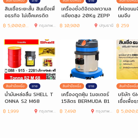
สินค้ามือหนึ่ง
ขาย
สินค้ามือหนึ่ง
ขาย
สินค้ามือหนึ่ง
สินเชื่อระยะสั้น สินเชื่อเพื่
เครื่องชั่งดิจิตอลความล
ที่ห่อขนม
อธุรกิจ ไม่เช็คเครดิต
ะเอียดสูง 20Kg ZEPP
นมจีบ
ER รุ่น BCC20001
฿
5,000,000
กรุงเทพมหานคร
฿
10,900
ปทุมธานี
฿
259
สินค้ามือหนึ่ง
ขาย
สินค้ามือหนึ่ง
ขาย
สินค้ามือหนึ่ง
น้ำมันหล่อลื่น SHELL T
เครื่องดูดฝุ่น 1มอเตอร์
บริษัท G
ONNA S2 M68
15ลิตร BERMUDA B1
เชื่อเพื่อธ
15
ยะสั้นที่ต
฿
1,999
กรุงเทพมหานคร
฿
7,490
กรุงเทพมหานคร
฿
5,000,00