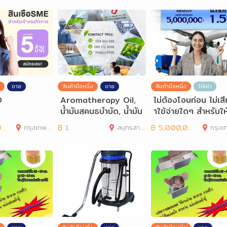
ขาย
สินค้ามือหนึ่ง
ขาย
สินค้ามือหนึ่ง
ให้เช่า
D
Aromatherapy Oil,
ไม่ต้องโอนก่อน ไม่เสี
น้ำมันสุคนธบำบัด, น้ำมัน
าใช้จ่ายใดๆ สำหรับให
อโรมา, อโรมาเทอราป
ก่นักธุรกิจและ
0
กรุงเทพมหานคร
฿
1
สมุทรสาคร
฿
5,000,000
กรุงเทพมห