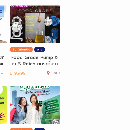
สินค้ามือหนึ่ง
ขาย
ยค่
Food Grade Pump จ
้แ
าก S Reich ยกระดับกา
รผลิตอาหารและเครื่องดื่
านคร
฿
9,999
ชลบุรี