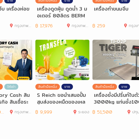
ขาย
สินค้ามือหนึ่ง
ขาย
สินค้ามือหนึ่ง
ขาย
จีบ เครื่องห่อข
เครื่องดูดฝุ่น ดูดน้ำ 3 ม
เครื่องทำขนมจีบ
อเตอร์ 80ลิตร BERM
UDA B380
กรุงเทพมหานคร
฿
17,976
กรุงเทพมหานคร
฿
259
กรุงเทพมห
ให้เช่า
สินค้ามือหนึ่ง
ขาย
สินค้ามือหนึ่ง
ขาย
lory Cash สิน
S Reich ขอนำเสนอปั๊ม
เครื่องชั่งมีปริ้นท์ในตั
ุรกิจ สินเชื่อระ
สูบส่งของหนืดของเหล
3000kg แท่นชั่ง1
อ
วพร้อมชิ้นเนี้อ ได้อย
x100cm TI-02P
0
กรุงเทพมหานคร
฿
9,999
ระยอง
฿
51,500
ปทุ