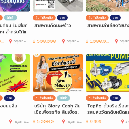
ให้เช่า
สินค้ามือหนึ่ง
ขาย
สินค้ามือหนึ่ง
ขาย
นก่อน ไม่เสียค่
สายพานคัดมะพร้าว
สายพานลำเลียงใยปาล
ดๆ สำหรับให้แ
ิจและ
0
กรุงเทพมหานคร
฿
500,000
กรุงเทพมหานคร
฿
1,000,000
กรุงเทพมห
ขาย
สินค้ามือหนึ่ง
ให้เช่า
สินค้ามือหนึ่ง
ขาย
่อขนมจีบ
บริษัท Glory Cash สิน
Tapflo ตัวจริงเรื่อง
เชื่อเพื่อธุรกิจ สินเชื่อระ
รสูบส่งวัตถุดิบหนืดแ
ยะสั้นที่ตอ
หลว ได้อย่างมีค
กรุงเทพมหานคร
฿
5,000,000
กรุงเทพมหานคร
฿
9,999
ร