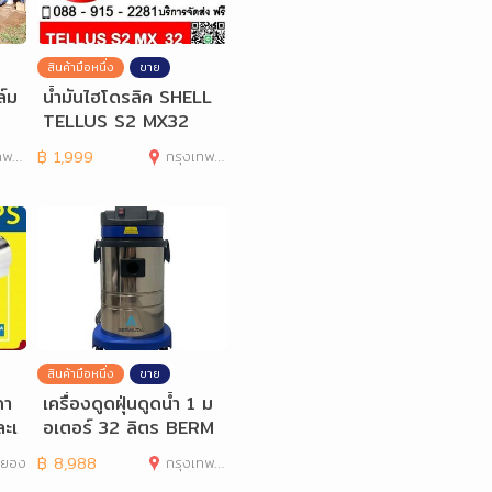
สินค้ามือหนึ่ง
ขาย
์ม
น้ำมันไฮโดรลิค SHELL
TELLUS S2 MX32
านคร
฿
1,999
กรุงเทพมหานคร
สินค้ามือหนึ่ง
ขาย
กา
เครื่องดูดฝุ่นดูดน้ำ 1 ม
ละเ
อเตอร์ 32 ลิตร BERM
UDA B132
ะยอง
฿
8,988
กรุงเทพมหานคร