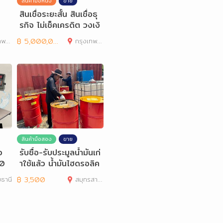
สินค้ามือหนึ่ง
ขาย
สินเชื่อระยะสั้น สินเชื่อธุ
รกิจ ไม่เช็คเครดิต วงเงิ
นสูง
านคร
฿
5,000,000
กรุงเทพมหานคร
สินค้ามือสอง
ขาย
ว
รับซื้อ-รับประมูลน้ำมันเก่
00
าใช้แล้ว น้ำมันไฮดรอลิค
เก่า
มธานี
฿
3,500
สมุทรสาคร