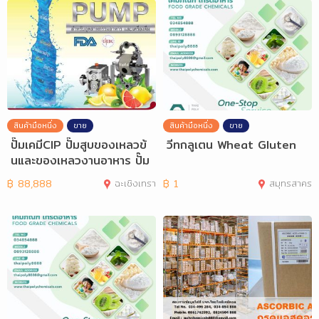
สินค้ามือหนึ่ง
ขาย
สินค้ามือหนึ่ง
ขาย
ปั๊มเคมีCIP ปั๊มสูบของเหลวข้
วีทกลูเตน Wheat Gluten
นและของเหลวงานอาหาร ปั๊ม
ยุโรปแท้
฿
88,888
ฉะเชิงเทรา
฿
1
สมุทรสาคร