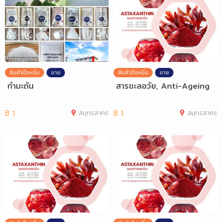
สินค้ามือหนึ่ง
ขาย
สินค้ามือหนึ่ง
ขาย
กำมะถัน
สารชะลอวัย, Anti-Ageing
฿
1
สมุทรสาคร
฿
1
สมุทรสาคร