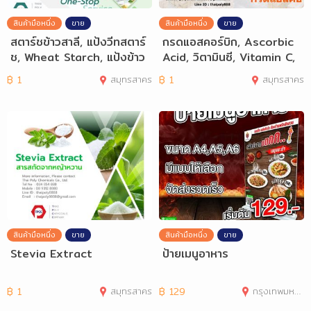
สินค้ามือหนึ่ง
ขาย
สินค้ามือหนึ่ง
ขาย
สตาร์ชข้าวสาลี, แป้งวีทสตาร์
กรดแอสคอร์บิก, Ascorbic
ช, Wheat Starch, แป้งข้าว
Acid, วิตามินซี, Vitamin C,
สาลี, โ
นอร์ทอีส
฿
1
สมุทรสาคร
฿
1
สมุทรสาคร
สินค้ามือหนึ่ง
ขาย
สินค้ามือหนึ่ง
ขาย
Stevia Extract
ป้ายเมนูอาหาร
฿
1
สมุทรสาคร
฿
129
กรุงเทพมหานคร