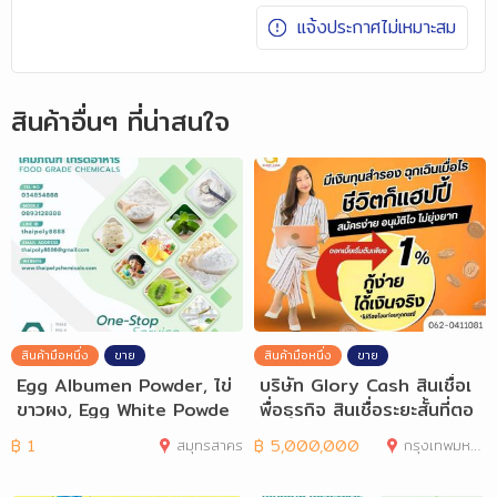
แจ้งประกาศไม่เหมาะสม
สินค้าอื่นๆ ที่น่าสนใจ
สินค้ามือหนึ่ง
ขาย
สินค้ามือหนึ่ง
ขาย
Egg Albumen Powder, ไข่
บริษัท Glory Cash สินเชื่อเ
ขาวผง, Egg White Powde
พื่อธุรกิจ สินเชื่อระยะสั้นที่ตอ
r, จำหน่ายไข่ขา
฿
1
สมุทรสาคร
฿
5,000,000
กรุงเทพมหานคร