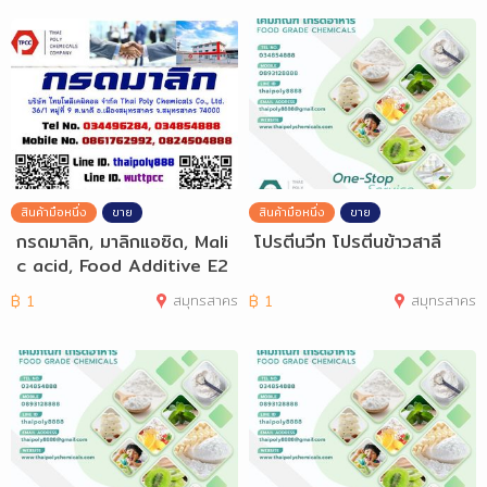
สินค้ามือหนึ่ง
ขาย
สินค้ามือหนึ่ง
ขาย
กรดมาลิก, มาลิกแอซิด, Mali
โปรตีนวีท โปรตีนข้าวสาลี
c acid, Food Additive E2
96
฿
1
สมุทรสาคร
฿
1
สมุทรสาคร