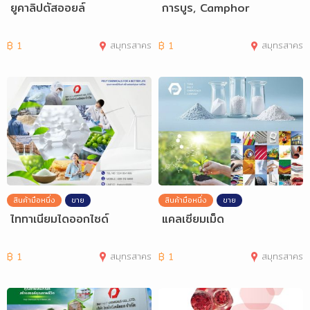
ยูคาลิปตัสออยล์
การบูร, Camphor
฿
1
สมุทรสาคร
฿
1
สมุทรสาคร
สินค้ามือหนึ่ง
ขาย
สินค้ามือหนึ่ง
ขาย
ไททาเนียมไดออกไซด์
แคลเซียมเม็ด
฿
1
สมุทรสาคร
฿
1
สมุทรสาคร