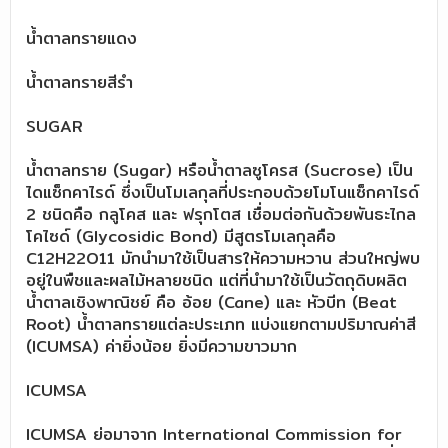
น้ำตาลทรายแดง
น้ำตาลทรายสีรำ
SUGAR
น้ำตาลทราย (Sugar) หรือน้ำตาลซูโครส (Sucrose) เป็น
ไดแซ็กคาไรด์ ซึ่งเป็นโมเลกุลที่ประกอบด้วยโมโนแซ็กคาไรด์
2 ชนิดคือ กลูโคส และ ฟรุกโตส เชื่อมต่อกันด้วยพันธะไกล
โคไซด์ (Glycosidic Bond) มีสูตรโมเลกุลคือ
C12H22O11 มักนำมาใช้เป็นสารให้ความหวาน ส่วนใหญ่พบ
อยู่ในพืชและผลไม้หลายชนิด แต่ที่นำมาใช้เป็นวัตถุดิบผลิต
น้ำตาลเชิงพาณิชย์ คือ อ้อย (Cane) และ หัวบีท (Beat
Root) น้ำตาลทรายแต่ละประเภท แบ่งแยกตามปริมาณค่าสี
(ICUMSA) ค่ายิ่งน้อย ยิ่งมีความขาวมาก
ICUMSA
ICUMSA ย่อมาจาก International Commission for