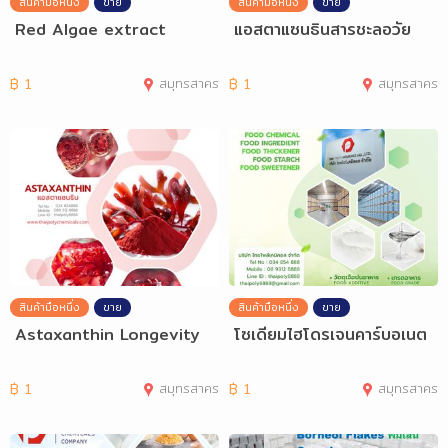
สินค้ามือหนึ่ง
ขาย
สินค้ามือหนึ่ง
ขาย
Red Algae extract
แอสตาแซนธินสารชะลอวัย
฿
1
สมุทรสาคร
฿
1
สมุทรสาคร
สินค้ามือหนึ่ง
ขาย
สินค้ามือหนึ่ง
ขาย
Astaxanthin Longevity
โซเดียมไฮโดรเจนคาร์บอเนต
฿
1
สมุทรสาคร
฿
1
สมุทรสาคร