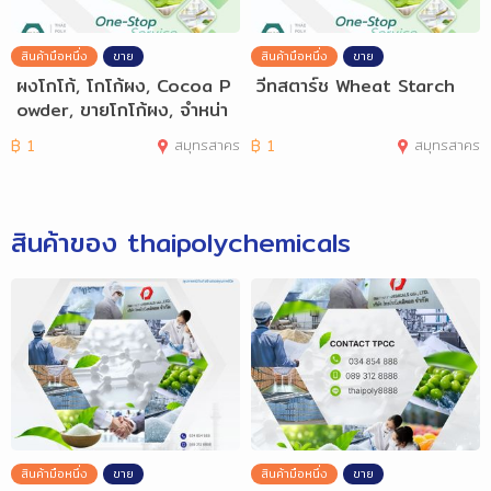
สินค้ามือหนึ่ง
ขาย
สินค้ามือหนึ่ง
ขาย
ผงโกโก้, โกโก้ผง, Cocoa P
วีทสตาร์ช Wheat Starch
owder, ขายโกโก้ผง, จำหน่า
ยโกโก้ผง
฿
1
สมุทรสาคร
฿
1
สมุทรสาคร
สินค้าของ thaipolychemicals
สินค้ามือหนึ่ง
ขาย
สินค้ามือหนึ่ง
ขาย