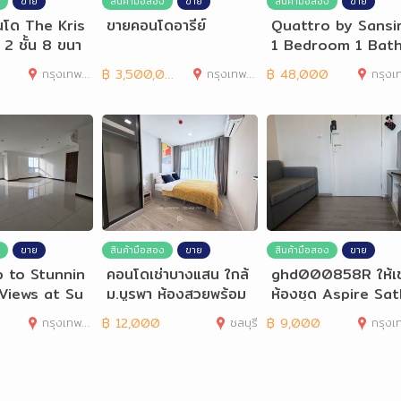
ขาย
สินค้ามือสอง
ขาย
สินค้ามือสอง
ขาย
อนโด The Kris
ขายคอนโดอารีย์
Quattro by Sansir
2 ชั้น 8 ขนา
1 Bedroom 1 Bath
ตร.ม.
oom for Rent
กรุงเทพมหานคร
฿
3,500,000
กรุงเทพมหานคร
฿
48,000
กรุงเทพมห
ขาย
สินค้ามือสอง
ขาย
สินค้ามือสอง
ขาย
 to Stunnin
คอนโดเช่าบางแสน ใกล้
ghd000858R ให้เช
 Views at Su
ม.บูรพา ห้องสวยพร้อม
ห้องชุด Aspire Sa
ima Riva
อยู่ Kave
rn Taksin คอปเปอร์
กรุงเทพมหานคร
฿
12,000
ชลบุรี
฿
9,000
กรุงเทพมห
น