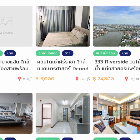
ขาย
สินค้ามือสอง
ขาย
สินค้ามือสอง
ขาย
าบางแสน ใกล้
คอนโดเช่าศรีราชา ใกล้
333 Riverside วิวโค
ห้องสวยพร้อม
ม.เกษตรศาสตร์ Dcond
น้ำ แต่งสวยครบพร้อ
o Vale
ยู่ ติด MRT &
ชลบุรี
฿
8,000
ชลบุรี
฿
24,000
กรุงเทพมห