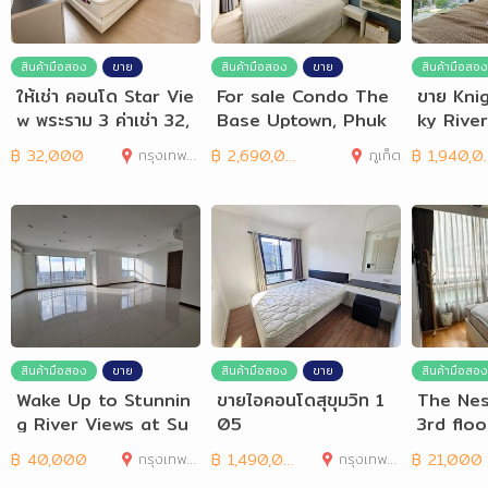
สินค้ามือสอง
ขาย
สินค้ามือสอง
ขาย
สินค้ามือสอง
ให้เช่า คอนโด Star Vie
For sale Condo The
ขาย Kni
w พระราม 3 ค่าเช่า 32,
Base Uptown, Phuk
ky River
000 บาท/เดือน
et
฿
32,000
กรุงเทพมหานคร
฿
2,690,000
ภูเก็ต
฿
1,940,000
สินค้ามือสอง
ขาย
สินค้ามือสอง
ขาย
สินค้ามือสอง
Wake Up to Stunnin
ขายไอคอนโดสุขุมวิท 1
The Nes
g River Views at Su
05
3rd flo
palai Prima Riva
Chit
฿
40,000
กรุงเทพมหานคร
฿
1,490,000
กรุงเทพมหานคร
฿
21,000