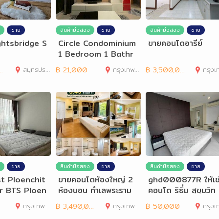
ขาย
สินค้ามือสอง
ขาย
สินค้ามือสอง
ขาย
ghtsbridge S
Circle Condominium
ขายคอนโดอารีย์
1 Bedroom 1 Bathr
oom for Rent
สมุทรปราการ
฿
21,000
กรุงเทพมหานคร
฿
3,500,000
กรุงเทพมห
ขาย
สินค้ามือสอง
ขาย
สินค้ามือสอง
ขาย
t Ploenchit
ขายคอนโดห้องใหญ่ 2
ghd000877R ให้เช
or BTS Ploen
ห้องนอน ทำเลพระราม
คอนโด ริธึ่ม สุขุมวิท
8 Lumpini Place Ra
2 ขนาด 78 ตรม
กรุงเทพมหานคร
฿
3,490,000
กรุงเทพมหานคร
฿
50,000
กรุงเทพมห
ma8