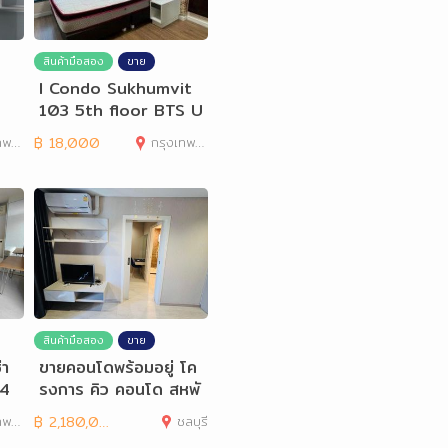
สินค้ามือสอง
ขาย
I Condo Sukhumvit
103 5th floor BTS U
domsuk
านคร
฿
18,000
กรุงเทพมหานคร
สินค้ามือสอง
ขาย
่า
ขายคอนโดพร้อมอยู่ โค
 4
รงการ คิว คอนโด สหพั
ฒน์-ศรีราชา เจ้าของข
านคร
฿
2,180,000
ชลบุรี