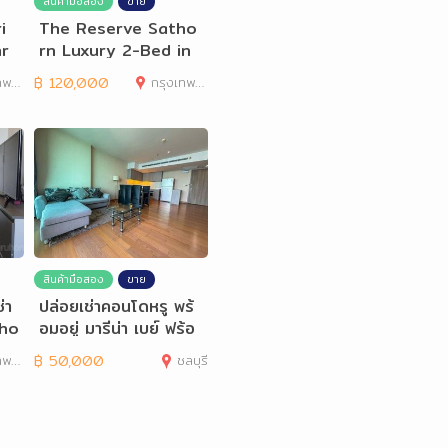
สินค้ามือสอง
ขาย
i
The Reserve Satho
r
rn Luxury 2-Bed in
the Heart of Satho
านคร
฿
120,000
กรุงเทพมหานคร
rn
สินค้ามือสอง
ขาย
่า
ปล่อยเช่าคอนโดหรู พร้
tho
อมอยู่ มารีน่า เบย์ ฟร้อ
โซ
นท์ ศรีราชา
านคร
฿
50,000
ชลบุรี