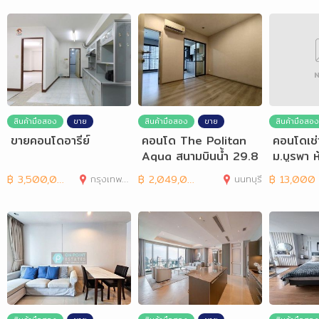
สินค้ามือสอง
ขาย
สินค้ามือสอง
ขาย
สินค้ามือสอง
ขายคอนโดอารีย์
คอนโด The Politan
คอนโดเช่
Aqua สนามบินน้ำ 29.8
ม.บูรพา 
4 ตร.ม. ชั้น 19
อยู่ Kave
฿
3,500,000
กรุงเทพมหานคร
฿
2,049,000
นนทบุรี
฿
13,000