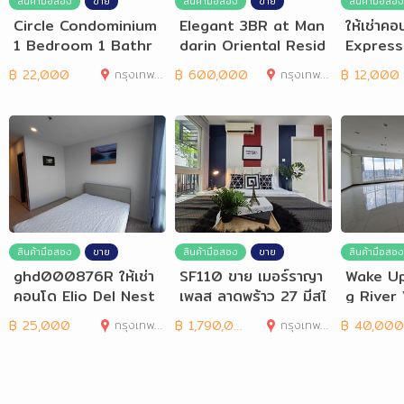
สินค้ามือสอง
ขาย
สินค้ามือสอง
ขาย
สินค้ามือสอง
Circle Condominium
Elegant 3BR at Man
ให้เช่าค
1 Bedroom 1 Bathr
darin Oriental Resid
Express 
oom for Rent
ences for Rent or
ด 29.51 
฿
22,000
กรุงเทพมหานคร
฿
600,000
กรุงเทพมหานคร
฿
12,000
Buy
สินค้ามือสอง
ขาย
สินค้ามือสอง
ขาย
สินค้ามือสอง
ghd000876R ให้เช่า
SF110 ขาย เมอร์ราญา
Wake Up
คอนโด Elio Del Nest
เพลส ลาดพร้าว 27 มีสไ
g River
อุดมสุข ขนาด 52 ตรม
ตย์ ร่มรื่น
palai Pr
฿
25,000
กรุงเทพมหานคร
฿
1,790,000
กรุงเทพมหานคร
฿
40,000