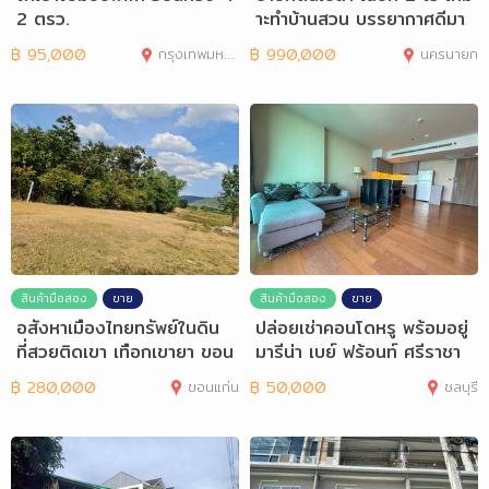
2 ตรว.
าะทำบ้านสวน บรรยากาศดีมา
ก
฿
95,000
กรุงเทพมหานคร
฿
990,000
นครนายก
สินค้ามือสอง
ขาย
สินค้ามือสอง
ขาย
อสังหาเมืองไทยทรัพย์ในดิน
ปล่อยเช่าคอนโดหรู พร้อมอยู่
ที่สวยติดเขา เทือกเขายา ขอน
มารีน่า เบย์ ฟร้อนท์ ศรีราชา
แก่น
฿
280,000
ขอนแก่น
฿
50,000
ชลบุรี