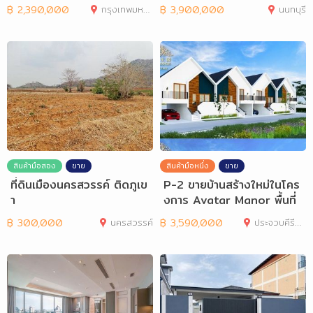
฿
2,390,000
กรุงเทพมหานคร
฿
3,900,000
นนทบุรี
สินค้ามือสอง
ขาย
สินค้ามือหนึ่ง
ขาย
ที่ดินเมืองนครสวรรค์ ติดภูเข
P-2 ขายบ้านสร้างใหม่ในโคร
า
งการ Avatar Manor พื้นที่
อ.หัวหิน
฿
300,000
นครสวรรค์
฿
3,590,000
ประจวบคีรีขันธ์