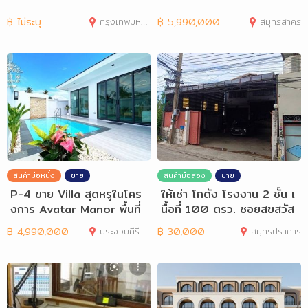
฿
ไม่ระบุ
กรุงเทพมหานคร
฿
5,990,000
สมุทรสาคร
สินค้ามือหนึ่ง
ขาย
สินค้ามือสอง
ขาย
P-4 ขาย Villa สุดหรูในโคร
ให้เช่า โกดัง โรงงาน 2 ชั้น เ
งการ Avatar Manor พื้นที่
นื้อที่ 100 ตรว. ซอยสุขสวัส
อ.หัวหิน
ดิ์
฿
4,990,000
ประจวบคีรีขันธ์
฿
30,000
สมุทรปราการ