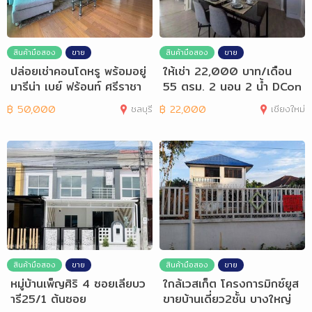
สินค้ามือสอง
ขาย
สินค้ามือสอง
ขาย
ปล่อยเช่าคอนโดหรู พร้อมอยู่
ให้เช่า 22,000 บาท/เดือน
มารีน่า เบย์ ฟร้อนท์ ศรีราชา
55 ตรม. 2 นอน 2 น้ำ DCon
do Rin
฿
50,000
ชลบุรี
฿
22,000
เชียงใหม่
สินค้ามือสอง
ขาย
สินค้ามือสอง
ขาย
หมู่บ้านเพ็ญศิริ 4 ซอยเลียบว
ใกล้เวสเก็ต โครงการมิกซ์ยูส
ารี25/1 ต้นซอย
ขายบ้านเดี่ยว2ชั้น บางใหญ่