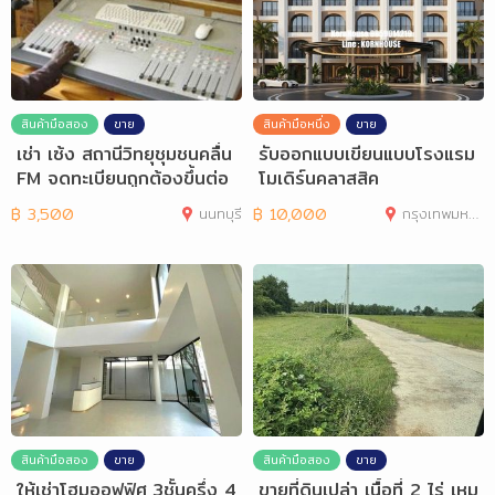
สินค้ามือสอง
ขาย
สินค้ามือหนึ่ง
ขาย
เช่า เซ้ง สถานีวิทยุชุมชนคลื่น
รับออกแบบเขียนแบบโรงแรม
FM จดทะเบียนถูกต้องขึ้นต่อ
โมเดิร์นคลาสสิค
฿
3,500
นนทบุรี
฿
10,000
กรุงเทพมหานคร
สินค้ามือสอง
ขาย
สินค้ามือสอง
ขาย
ให้เช่าโฮมออฟฟิศ 3ชั้นครึ่ง 4
ขายที่ดินเปล่า เนื้อที่ 2 ไร่ เหม