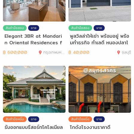
สินค้ามือสอง
ขาย
สินค้ามือสอง
ขาย
Elegant 3BR at Mandari
พูลวิลล่าให้เช่า พร้อมอยู่ พร้อ
n Oriental Residences f
มทำธุรกิจ ทำเลดี หนองปลาไ
or Rent or Buy
หล
฿
600,000
กรุงเทพมหานคร
฿
40,000
ชลบุรี
สินค้ามือหนึ่ง
ขาย
สินค้ามือหนึ่ง
ขาย
รับออกแบบรีสอร์ทโคโลเนียล
โกดังโรงงานราคาดี