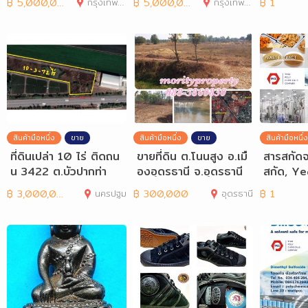
฿
5,000,000
กรุงเทพมหานคร
฿
5,000,000
กรุงเทพมหานคร
฿
1
สินค้ามือหนึ่ง
ขาย
สินค้ามือหนึ่ง
ขาย
สินค้ามือหนึ่ง
ที่ดินเปล่า 10 ไร่ ติดถน
ขายที่ดิน ต.โนนสูง อ.เมื
สารสกัดจา
น 3422 ต.บัวปากท่า
องอุดรธานี จ.อุดรธานี
สกัด, Ye
อ.บางเลน จ.นครปฐม
ใกล้นิคมฯ
Yeast e
฿
3,000,000
นครปฐม
฿
300,000
อุดรธานี
฿
1