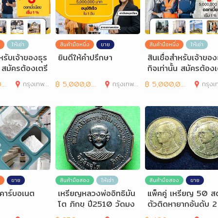
ให้เช่า
สินค้ามือหนึ่ง
ขาย
สินค้ามือหนึ่ง
ให้เช่า
ำหรับเจ้าของธุร
ยินดีให้คำปรึกษา
สินเชื่อสำหรับเจ้าของ
้น สมัครต้องเตรี
กิจเท่านั้น สมัครต้องเ
รอะ
ยมเอกสารอะ
0
กรุงเทพมหานคร
฿
5,000,000
กรุงเทพมหานคร
฿
5,000,000
กรุงเทพมห
ขาย
สินค้ามือสอง
ให้เช่า
สินค้ามือสอง
ขาย
คาร์บอเนต
เหรียญหลวงพ่ออิทธิมัน
แพ็คคู่ เหรียญ 50 ส
โต ภิกขุ ปี2510 วัดมง
ตัวติดหายากอันดับ 2
คลจินดารามไร่ขิง
ละอันดับ 3