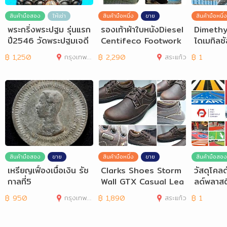
สินค้ามือสอง
ให้เช่า
สินค้ามือหนึ่ง
ขาย
สินค้ามือหนึ่ง
พระกริ่งพระปฐม รุ่นแรก
รองเท้าผ้าใบหนังDiesel
Dimethy
ปี2546 วัดพระปฐมเจดี
Centifeco Footwork
ไดเมทิลซ
ย์ฯ จ.นครปฐม
Leather Size 42-43
SO, ดีเอ
฿
1,250
กรุงเทพมหานคร
฿
2,290
สระแก้ว
฿
1
สินค้ามือสอง
ขาย
สินค้ามือหนึ่ง
ขาย
สินค้ามือสอง
เหรียญเฟื้องเนื้อเงิน รัช
Clarks Shoes Storm
วัสดุโคลด
กาลที่5
Wall GTX Casual Lea
ลด์พลาสต
ther Brown Eur 43,4
tic, Ant
฿
950
กรุงเทพมหานคร
฿
1,890
สระแก้ว
฿
1
4