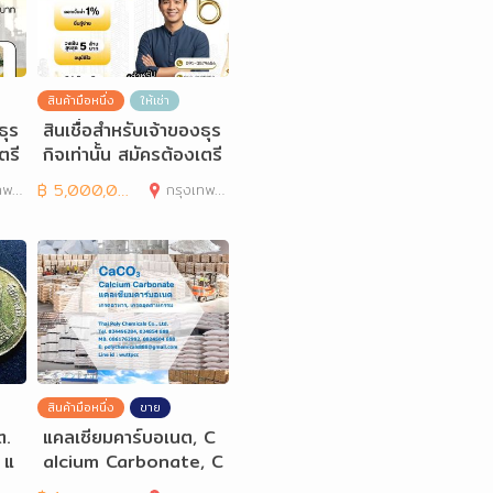
สินค้ามือหนึ่ง
ให้เช่า
ธุร
สินเชื่อสำหรับเจ้าของธุร
ตรี
กิจเท่านั้น สมัครต้องเตรี
ยมเอกสารอะ
านคร
฿
5,000,000
กรุงเทพมหานคร
สินค้ามือหนึ่ง
ขาย
ต.
แคลเซียมคาร์บอเนต, C
 แ
alcium Carbonate, C
aCO3, GCC, PCC, เกร