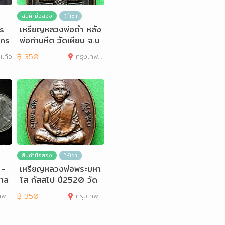
สินค้ามือสอง
ให้เช่า
es
เหรียญหลวงพ่อดำ หลัง
ans
พ่อท่านหีต วัดเผียน จ.น
ครศรีธรรมราช
แก้ว
฿
350
กรุงเทพมหานคร
สินค้ามือสอง
ให้เช่า
 -
เหรียญหลวงพ่อพระมหา
กาล
โส กัสสโป ปี2520 วัด
ป่าคีรีวัน จ.ขอนแกน
านคร
฿
350
กรุงเทพมหานคร