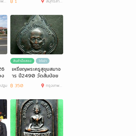
านคร
฿
1
สมุทรสาคร
ดอ
สินค้ามือสอง
ให้เช่า
26
เหรียญพระครูสุขุมสมาจ
วง
าร ปี2490 วัดส้มป่อย
.
จ.นครนายก
รปฐม
฿
350
กรุงเทพมหานคร