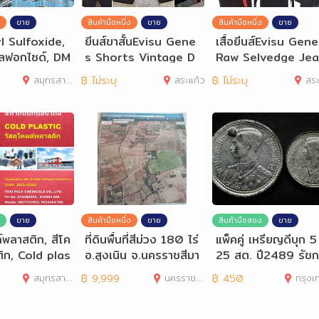
ขาย
สินค้ามือหนึ่ง
ขาย
สินค้ามือหนึ่ง
ขาย
l Sulfoxide,
ยีนส์ขาสั้นEvisu Gene
เสื้อยีนส์Evisu Gen
ัลฟอกไซด์, DM
s Shorts Vintage D
Raw Selvedge Je
็มเอสโอ
enim ยีนส์ผ้าริม
Denim S-2XL
สมุทรสาคร
฿
ไม่ระบุ
สระแก้ว
฿
ไม่ระบุ
สระ
ขาย
สินค้ามือหนึ่ง
ขาย
สินค้ามือสอง
ขาย
์พลาสติก, สีโค
ที่ดินพื้นที่สีม่วง 180 ไร่
แพ็คคู่ เหรียญดีบุก 5
ิก, Cold plas
อ.สูงเนิน จ.นครราชสีมา
25 สต. ปี2489 รัช
i skid p
ที่8
สมุทรสาคร
฿
9,999
นครราชสีมา
฿
450
กรุงเทพมห