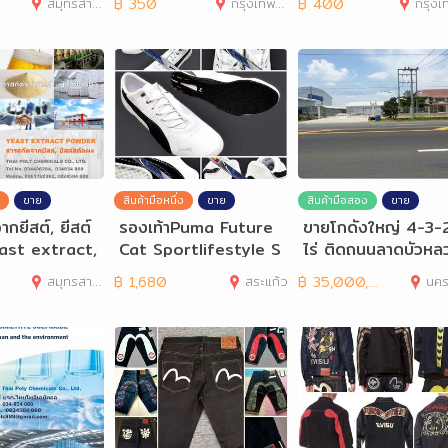
สมุทรสาคร
฿
350
กรุงเทพมหานคร
฿
400
กรุงเทพมห
ขาย
สินค้ามือหนึ่ง
ขาย
สินค้ามือสอง
ขาย
กยีสต์, ยีสต์
รองเท้าPuma Future
ขายโกดังใหญ่ 4-3-
ast extract,
Cat Sportlifestyle S
ไร่ ติดถนนลาดบัวหล
xtract pow
neake Leather 40-
-สองพี่น้อง(3422) จ
สมุทรสาคร
฿
1,680
สระแก้ว
฿
35,000,000
นค
45