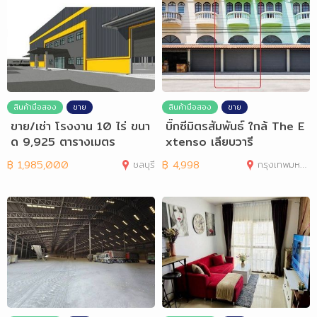
สินค้ามือสอง
ขาย
สินค้ามือสอง
ขาย
ขาย/เช่า โรงงาน 10 ไร่ ขนา
บิ๊กซีมิตรสัมพันธ์ ใกล้ The E
ด 9,925 ตารางเมตร
xtenso เลียบวารี
฿
1,985,000
ชลบุรี
฿
4,998
กรุงเทพมหานคร