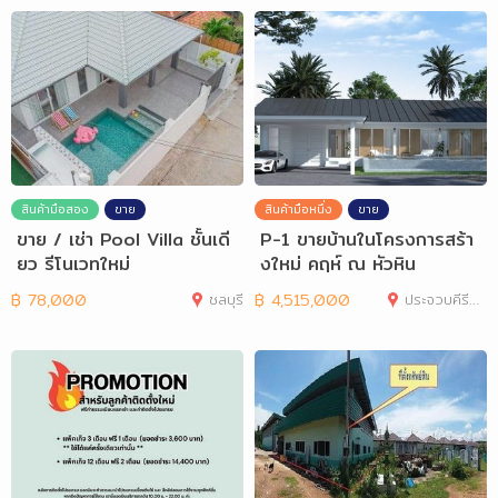
สินค้ามือสอง
ขาย
สินค้ามือหนึ่ง
ขาย
ขาย / เช่า Pool Villa ชั้นเดี
P-1 ขายบ้านในโครงการสร้า
ยว รีโนเวทใหม่
งใหม่ คฤห์ ณ หัวหิน
฿
78,000
ชลบุรี
฿
4,515,000
ประจวบคีรีขันธ์