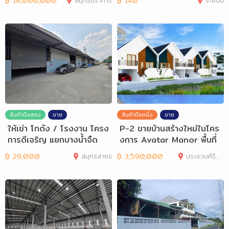
฿
18,000,000
สมุทรปราการ
฿
140
ระยอง
สินค้ามือสอง
ขาย
สินค้ามือหนึ่ง
ขาย
ให้เช่า โกดัง / โรงงาน โครง
P-2 ขายบ้านสร้างใหม่ในโคร
การดีเจริญ แยกบางน้ำจืด
งการ Avatar Manor พื้นที่
อ.หัวหิน
฿
29,000
สมุทรสาคร
฿
3,590,000
ประจวบคีรีขันธ์