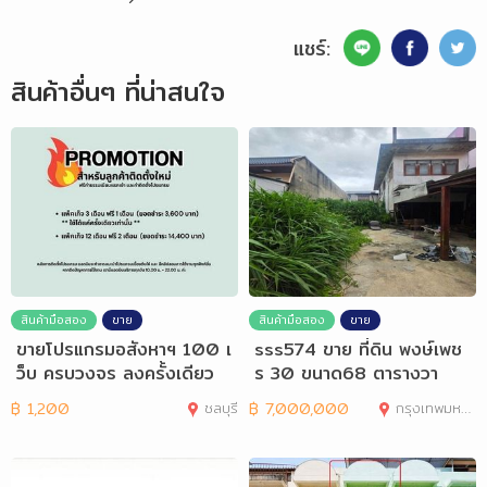
แชร์:
สินค้าอื่นๆ ที่น่าสนใจ
สินค้ามือสอง
ขาย
สินค้ามือสอง
ขาย
ขายโปรแกรมอสังหาฯ 100 เ
sss574 ขาย ที่ดิน พงษ์เพช
ว็บ ครบวงจร ลงครั้งเดียว
ร 30 ขนาด68 ตารางวา
฿
1,200
ชลบุรี
฿
7,000,000
กรุงเทพมหานคร