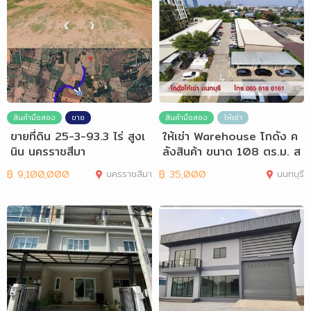
สินค้ามือสอง
ขาย
สินค้ามือสอง
ให้เช่า
ขายที่ดิน 25-3-93.3 ไร่ สูงเ
ให้เช่า Warehouse โกดัง ค
นิน นครราชสีมา
ลังสินค้า ขนาด 108 ตร.ม. ส
นามบินน้ำ
฿
9,100,000
นครราชสีมา
฿
35,000
นนทบุรี