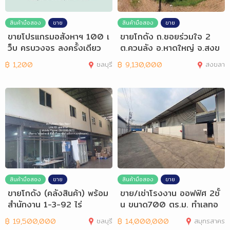
สินค้ามือสอง
ขาย
สินค้ามือสอง
ขาย
ขายโปรแกรมอสังหาฯ 100 เ
ขายโกดัง ถ.ซอยร่วมใจ 2
ว็บ ครบวงจร ลงครั้งเดียว
ต.ควนลัง อ.หาดใหญ่ จ.สงข
ลา
฿
1,200
ชลบุรี
฿
9,130,000
สงขลา
สินค้ามือสอง
ขาย
สินค้ามือสอง
ขาย
ขายโกดัง (คลังสินค้า) พร้อม
ขาย/เช่าโรงงาน ออฟฟิศ 2ชั้
สำนักงาน 1-3-92 ไร่
น ขนาด700 ตร.ม. ทำเลทอ
ง
฿
19,500,000
ชลบุรี
฿
14,000,000
สมุทรสาคร