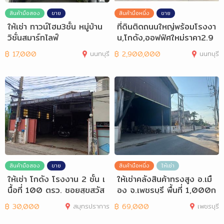
สินค้ามือสอง
ขาย
สินค้ามือหนึ่ง
ขาย
ให้เช่า ทาวน์โฮม3ชั้น หมู่บ้าน
ที่ดินติดถนนใหญ่พร้อมโรงงา
วิชั่นสมาร์ทไลฟ์
น,โกดัง,ออฟฟิศใหม่ราคา2.9
ล้านบาท
฿
17,000
นนทบุรี
฿
2,900,000
นนทบุรี
สินค้ามือสอง
ขาย
สินค้ามือหนึ่ง
ให้เช่า
ให้เช่า โกดัง โรงงาน 2 ชั้น เ
ให้เช่าคลังสินค้าทรงสูง อ.เมื
นื้อที่ 100 ตรว. ซอยสุขสวัส
อง จ.เพชรบุรี พื้นที่ 1,000ก
ดิ์
ว่า
฿
30,000
สมุทรปราการ
฿
69,000
เพชรบุรี