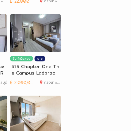
านคร
฿
22,000
กรุงเทพมหานคร
สินค้ามือสอง
ขาย
av
ขาย Chapter One Th
CR
e Campus Ladprao
1
ลบุรี
฿
2,090,000
กรุงเทพมหานคร