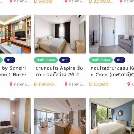
กรุงเทพมหานคร
฿
9,000
กรุงเทพมหานคร
฿
3,500,000
กรุงเทพมห
ne
ขาย
สินค้ามือสอง
ขาย
สินค้ามือสอง
ขาย
 by Sansiri
ขายคอนโด Aspire รัช
คอนโดเช่าบางแสน K
om 1 Bathr
ดา - วงศ์สว่าง 26 ต
e Coco (เคฟโคโค่)
r Rent
ร.ม เฟอร์ครบ กรุงเทพ
0491
กรุงเทพมหานคร
฿
1,990,000
กรุงเทพมหานคร
฿
13,000
ช