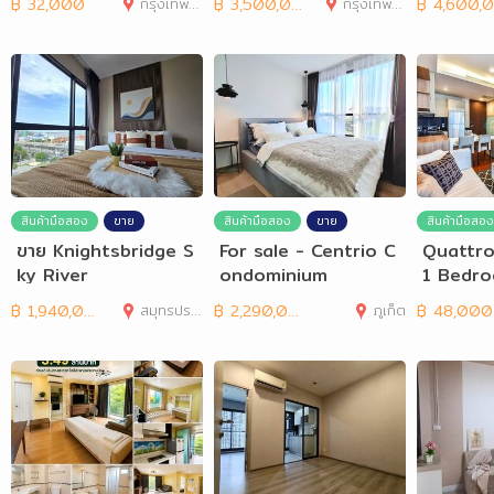
฿
32,000
กรุงเทพมหานคร
฿
3,500,000
กรุงเทพมหานคร
฿
4,600,000
สินค้ามือสอง
ขาย
สินค้ามือสอง
ขาย
สินค้ามือสอง
ขาย Knightsbridge S
For sale - Centrio C
Quattro
ky River
ondominium
1 Bedro
oom fo
฿
1,940,000
สมุทรปราการ
฿
2,290,000
ภูเก็ต
฿
48,000