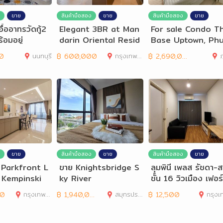
ขาย
สินค้ามือสอง
ขาย
สินค้ามือสอง
ขาย
ื้ออาทรวัดกู้2
Elegant 3BR at Man
For sale Condo T
้อมอยู่
darin Oriental Resid
Base Uptown, Ph
ences for Rent or
et
0
นนทบุรี
฿
600,000
กรุงเทพมหานคร
฿
2,690,000
ภ
Buy
ขาย
สินค้ามือสอง
ขาย
สินค้ามือสอง
ขาย
 Parkfront L
ขาย Knightsbridge S
ลุมพินี เพลส รัชดา-ส
t Kempinski
ky River
ชั้น 16 วิวเมือง เฟอร
 Residences
บ
00
กรุงเทพมหานคร
฿
1,940,000
สมุทรปราการ
฿
12,500
กรุงเทพมห