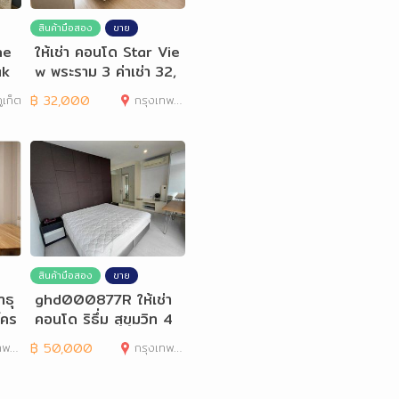
สินค้ามือสอง
ขาย
he
ให้เช่า คอนโด Star Vie
uk
w พระราม 3 ค่าเช่า 32,
000 บาท/เดือน
ูเก็ต
฿
32,000
กรุงเทพมหานคร
สินค้ามือสอง
ขาย
าธุ
ghd000877R ให้เช่า
์คร
คอนโด ริธึ่ม สุขุมวิท 4
2 ขนาด 78 ตรม
านคร
฿
50,000
กรุงเทพมหานคร