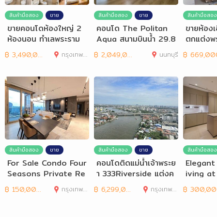
สินค้ามือสอง
ขาย
สินค้ามือสอง
ขาย
สินค้ามือสอง
ขายคอนโดห้องใหญ่ 2
คอนโด The Politan
ขายห้องเอ
ห้องนอน ทำเลพระราม
Aqua สนามบินน้ำ 29.8
ตกแต่งพร
8 Lumpini Place Ra
4 ตร.ม. ชั้น 19
฿
3,490,000
กรุงเทพมหานคร
฿
2,049,000
นนทบุรี
฿
669,00
ma8
สินค้ามือสอง
ขาย
สินค้ามือสอง
ขาย
สินค้ามือสอง
For Sale Condo Four
คอนโดติดแม่น้ำเจ้าพระย
Elegant
Seasons Private Re
า 333Riverside แต่งค
iving a
sidences แต่งครบ
รบ วิวโค้งน้ำ
Private
฿
150,000,000
กรุงเทพมหานคร
฿
6,299,000
กรุงเทพมหานคร
฿
300,0