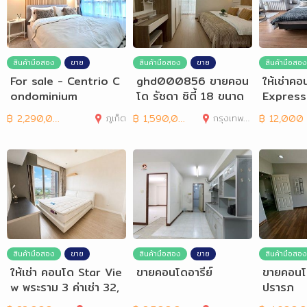
สินค้ามือสอง
ขาย
สินค้ามือสอง
ขาย
สินค้ามือสอง
For sale - Centrio C
ghd000856 ขายคอน
ให้เช่าค
ondominium
โด รัชดา ซิตี้ 18 ขนาด
Express 
29 ตรม 1นอน 1น้ำ
ด 29.51 
฿
2,290,000
ภูเก็ต
฿
1,590,000
กรุงเทพมหานคร
฿
12,000
สินค้ามือสอง
ขาย
สินค้ามือสอง
ขาย
สินค้ามือสอง
ให้เช่า คอนโด Star Vie
ขายคอนโดอารีย์
ขายคอนโด
w พระราม 3 ค่าเช่า 32,
ปรารภ
000 บาท/เดือน