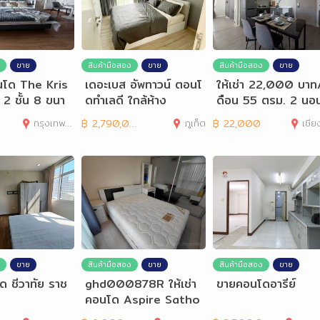
ขาย
สินค้ามือสอง
ขาย
สินค้ามือสอง
ขาย
อนโด The Kris
เดอะเบส อัพทาวน์ ตอนโ
ให้เช่า 22,000 บาท
2 ชั้น 8 ขนา
ดทำเลดี ใกล้ห้าง
ดือน 55 ตรม. 2 นอ
ตร.ม.
2 น้ำ DCondo Rin
กรุงเทพมหานคร
฿
2,790,000
ภูเก็ต
฿
22,000
เชีย
ขาย
สินค้ามือสอง
ขาย
สินค้ามือสอง
ขาย
 ชีวาทัย ราช
ghd000878R ให้เช่า
ขายคอนโดอารีย์
คอนโด Aspire Satho
rn Taksin Timber Zo