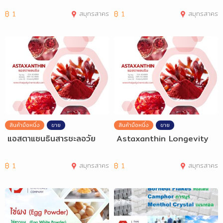
฿
1
สมุทรสาคร
฿
1
สมุทรสาคร
สินค้ามือหนึ่ง
ขาย
สินค้ามือหนึ่ง
ขาย
แอสตาแซนธินสารชะลอวัย
Astaxanthin Longevity
฿
1
สมุทรสาคร
฿
1
สมุทรสาคร