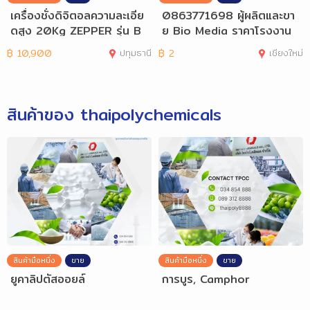
เครื่องชั่งดิจิตอลความละเอีย
0863771698 ผู้ผลิตและขา
ดสูง 20Kg ZEPPER รุ่น B
ย Bio Media ราคาโรงงาน
CC20001
พร้อมจัดส่ง
฿
10,900
ปทุมธานี
฿
2
เชียงใหม่
สินค้าของ thaipolychemicals
สินค้ามือหนึ่ง
ขาย
สินค้ามือหนึ่ง
ขาย
ยูคาลิปตัสออยล์
การบูร, Camphor