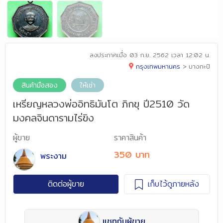
ลงประกาศเมื่อ
03 ก.ย. 2562 เวลา 12:02 น.
กรุงเทพมหานคร
>
บางกะปิ
สินค้ามือสอง
ให้เช่า
เหรียญหลวงพ่ออิทธิมันโต ภิกขุ ปี2510 วัด
มงคลจินดารามไร่ขิง
ผู้ขาย
ราคาสินค้า
350 บาท
พระงาม
ติดต่อผู้ขาย
เก็บไว้ดูภายหลัง
แชทกับผู้ขาย