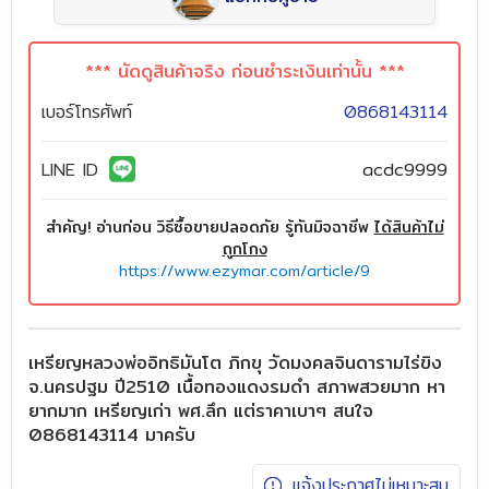
*** นัดดูสินค้าจริง ก่อนชำระเงินเท่านั้น ***
เบอร์โทรศัพท์
0868143114
LINE ID
acdc9999
สำคัญ! อ่านก่อน วิธีซื้อขายปลอดภัย รู้ทันมิจฉาชีพ
ได้สินค้าไม่
ถูกโกง
https://www.ezymar.com/article/9
เหรียญหลวงพ่ออิทธิมันโต ภิกขุ วัดมงคลจินดารามไร่ขิง
จ.นครปฐม ปี2510 เนื้อทองแดงรมดำ สภาพสวยมาก หา
ยากมาก เหรียญเก่า พศ.ลึก แต่ราคาเบาๆ สนใจ
0868143114 มาครับ
แจ้งประกาศไม่เหมาะสม