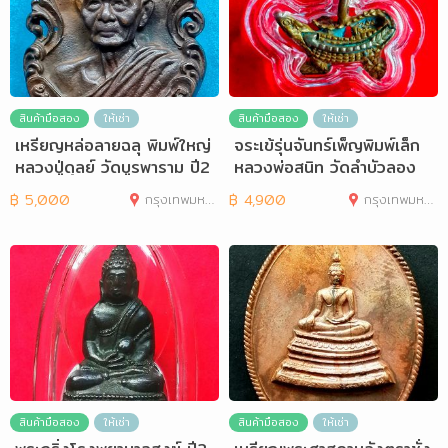
สินค้ามือสอง
ให้เช่า
สินค้ามือสอง
ให้เช่า
เหรียญหล่อลายฉลุ พิมพ์ใหญ่
จระเข้รุ่นจันทร์เพ็ญพิมพ์เล็ก
หลวงปู่ดุลย์ วัดบูรพาราม ปี2
หลวงพ่อสนิท วัดลำบัวลอง
521
฿
5,000
กรุงเทพมหานคร
฿
4,900
กรุงเทพมหานคร
สินค้ามือสอง
ให้เช่า
สินค้ามือสอง
ให้เช่า