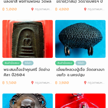
นลงยาสี พ่อท่านพรหม วัดพล
ฆราช(วาสน์) วัดราชบพิธฯ ปี
านุภาพ
2531
฿
5,000
กรุงเทพมหานคร
฿
4,800
กรุงเทพมหานคร
สินค้ามือสอง
ให้เช่า
สินค้ามือสอง
ให้เช่า
พระสมเด็จเจ้าคุณศรี วัดอ่าง
เบี้ยแก้หลวงปู่เจือ วัดดลางบา
ศิลา ปี2604
งแก้ว จ.นครปฐม
฿
5,500
กรุงเทพมหานคร
฿
3,800
กรุงเทพมหานคร