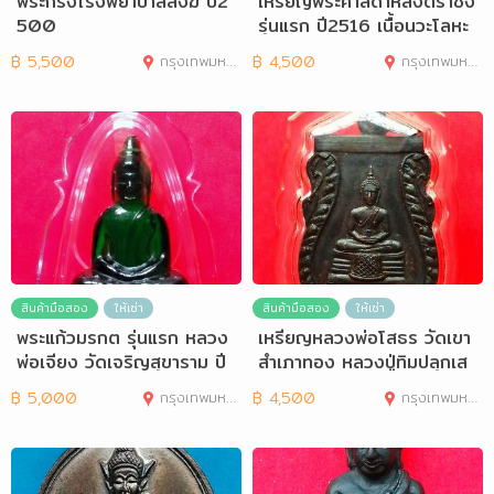
พระกริ่งโรงพยาบาลสงฆ์ ปี2
เหรียญพระศาสดาหลังตราชั่ง
500
รุ่นแรก ปี2516 เนื้อนวะโลหะ
฿
5,500
กรุงเทพมหานคร
฿
4,500
กรุงเทพมหานคร
สินค้ามือสอง
ให้เช่า
สินค้ามือสอง
ให้เช่า
พระแก้วมรกต รุ่นแรก หลวง
เหรียญหลวงพ่อโสธร วัดเขา
พ่อเจียง วัดเจริญสุขาราม ปี
สำเภาทอง หลวงปู่ทิมปลุกเส
2491
ก ปี2514
฿
5,000
กรุงเทพมหานคร
฿
4,500
กรุงเทพมหานคร