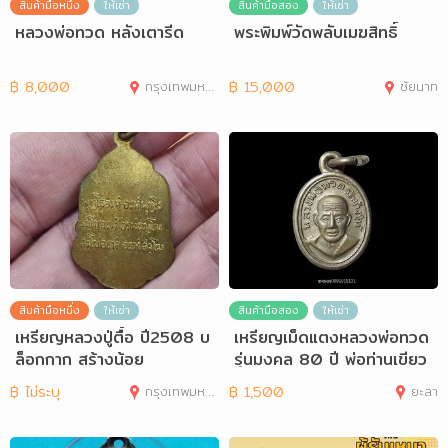
สินค้ามือหนึ่ง
ให้เช่า
สินค้ามือสอง
ให้เช่า
หลวงพ่อทวด หลังเตารีด
พระพิมพ์วัดพลับเมฆสิทธิ์
฿
8,000
กรุงเทพมหานคร
฿
15,000
ชัยนาท
สินค้ามือหนึ่ง
ให้เช่า
สินค้ามือสอง
ให้เช่า
เหรียญหลวงปู่ตื้อ ปี2508 บ
เหรียญเม็ดแตงหลวงพ่อทวด
ล็อกกาก สร้างน้อย
รุ่นมงคล 80 ปี พ่อท่านเขียว
วัดห้วยเ
฿
ไม่ระบุ
กรุงเทพมหานคร
฿
1,500
ยะลา