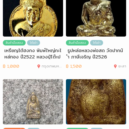
สินค้ามือสอง
ให้เช่า
สินค้ามือสอง
ให้เช่า
เหรียญไต้ฮงกง พิมพ์ใหญ่กะไ
รูปหล่อหลวงพ่อสด วัดปากน้
หล่ทอง ปี2522 หลวงปู่โต๊ะป
ำ ภาษีเจริญ ปี2526
ลุกเสก
฿
1,000
กรุงเทพมหานคร
฿
1,500
ยะลา