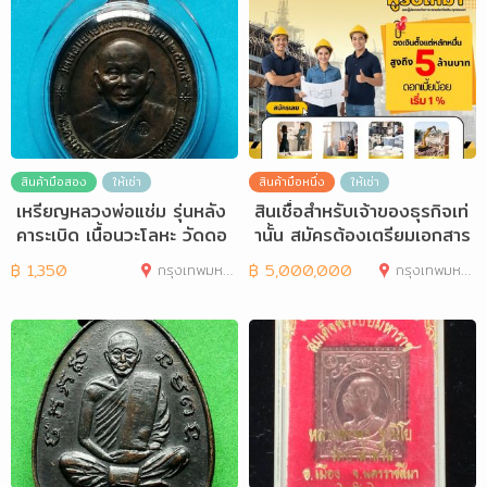
สินค้ามือสอง
ให้เช่า
สินค้ามือหนึ่ง
ให้เช่า
เหรียญหลวงพ่อแช่ม รุ่นหลัง
สินเชื่อสำหรับเจ้าของธุรกิจเท่
คาระเบิด เนื้อนวะโลหะ วัดดอ
านั้น สมัครต้องเตรียมเอกสาร
นยายหอม
อะ
฿
1,350
กรุงเทพมหานคร
฿
5,000,000
กรุงเทพมหานคร