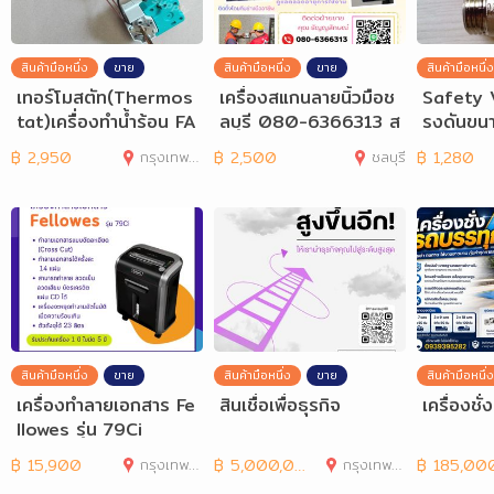
สินค้ามือหนึ่ง
ขาย
สินค้ามือหนึ่ง
ขาย
สินค้ามือหนึ่ง
เทอร์โมสตัท(Thermos
เครื่องสแกนลายนิ้วมือช
Safety 
tat)เครื่องทำน้ำร้อน FA
ลบุรี 080-6366313 ส
รงดันขนา
GOR รุ่น 15 ลิตร,2
แกนนิ้วชลบุรี พัทยา
ลาง 4 หุ
฿
2,950
กรุงเทพมหานคร
฿
2,500
ชลบุรี
฿
1,280
สินค้ามือหนึ่ง
ขาย
สินค้ามือหนึ่ง
ขาย
สินค้ามือหนึ่ง
เครื่องทำลายเอกสาร Fe
สินเชื่อเพื่อธุรกิจ
เครื่องชั่
llowes รุ่น 79Ci
฿
15,900
กรุงเทพมหานคร
฿
5,000,000
กรุงเทพมหานคร
฿
185,00