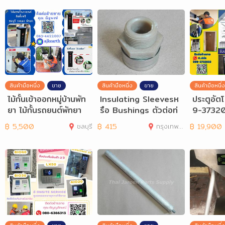
สินค้ามือหนึ่ง
ขาย
สินค้ามือหนึ่ง
ขาย
สินค้ามือหนึ่ง
ไม้กั้นเข้าออกหมู่บ้านพัท
Insulating Sleevesห
ประตูอัตโ
ยา ไม้กั้นรถยนต์พัทยา
รือ Bushings ตัวต่อท่
9-37320
063-4422007
อน้ำเครื่องทำน้ำร้อน
ต้ชลบุรี
฿
5,500
ชลบุรี
฿
415
กรุงเทพมหานคร
฿
19,900