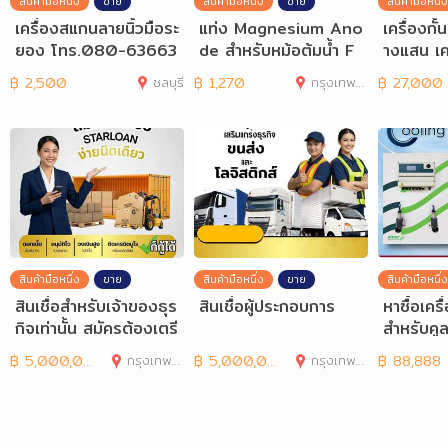
สินค้ามือหนึ่ง
ขาย
สินค้ามือหนึ่ง
ขาย
สินค้ามือหนึ่ง
เครื่องสแกนลายนิ้วมือระ
แท่ง Magnesium Ano
เครื่องก
ยอง โทร.080-63663
de สำหรับหม้อต้มน้ำ F
างแสน เค
13 สแกนใบหน้าระยอง
AGORและยี่ห้ออื่นๆ
โทร.08
฿
2,500
ชลบุรี
฿
1,270
กรุงเทพมหานคร
฿
27,000
สินค้ามือหนึ่ง
ขาย
สินค้ามือหนึ่ง
ขาย
สินค้ามือหนึ่ง
สินเชื่อสำหรับเจ้าของธุร
สินเชื่อผู้ประกอบการ
หาซื้อเคร
กิจเท่านั้น สมัครต้องเตรี
สำหรับคูล
ยมเอกสารอะ
โรปแท้
฿
5,000,000
กรุงเทพมหานคร
฿
5,000,000
กรุงเทพมหานคร
฿
88,888