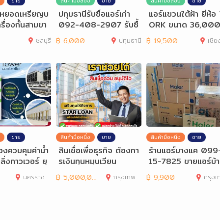
ขาย
สินค้ามือสอง
ขาย
สินค้ามือสอง
ขาย
ั้นหยอดเหรียญบ
ปทุมธานีรับซื้อแอร์เก่า
แอร์แขวนใต้ฝ้า ยี่ห้อ
รื่องกั้นสามขา
092-408-2907 รับซื้
ORK ขนาด 36,000
2-7057938
อแอร์ลำลูกกา
TU.
ชลบุรี
฿
6,000
ปทุมธานี
฿
19,500
เชีย
ขาย
สินค้ามือหนึ่ง
ขาย
สินค้ามือหนึ่ง
ขาย
ื่องควบคุมค่าน้ำ
สินเชื่อเพื่อธุรกิจ ต้องกา
ร้านแอร์บางแค 099
ลิ่งทาวเวอร์ ยุ
รเงินทุนหมุนเวียน
15-7825 ขายแอร์บ้
าคาส่งบางแค ฝั่งธน
นครราชสีมา
฿
5,000,000
กรุงเทพมหานคร
฿
9,900
กรุงเทพมห