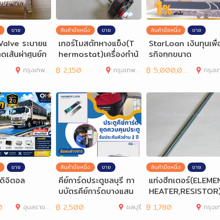
ขาย
สินค้ามือหนึ่ง
ขาย
สินค้ามือหนึ่ง
ขาย
Valve ระบายแ
เทอร์โมสตัทหางแข็ง(T
StarLoan เงินทุนเพื่
ดเส้นผ่าศูนย์ก
hermostat)เครื่องทำน้
รกิจทุกขนาด
น, 6หุน
ำร้อน STIEBEL
กรุงเทพมหานคร
฿
2,150
กรุงเทพมหานคร
฿
5,000,000
กรุงเทพมห
ขาย
สินค้ามือหนึ่ง
ขาย
สินค้ามือหนึ่ง
ขาย
งดิจิตอล
คีย์การ์ดประตูชลบุรี ทา
แท่งฮีทเตอร์(ELEME
บบัตรคีย์การ์ดบางแสน
HEATER,RESISTOR)
โทร.099-3732032
ช้กับเครื่องทำน้ำร้อ
0
อุบลราชธานี
฿
2,500
ชลบุรี
฿
1,780
กรุงเทพมห