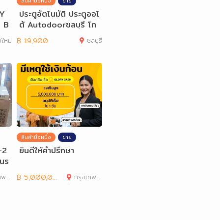
สินค้ามือหนึ่ง
ขาย
 Y
ประตูอัตโนมัติ ประตูออโ
 B
ต้ Autodoorชลบุรี โท
ร.082-7057938
งใหม่
฿
19,900
ชลบุรี
สินค้ามือหนึ่ง
ขาย
-2
ยินดีให้คำปรึกษา
านร
านคร
฿
5,000,000
กรุงเทพมหานคร