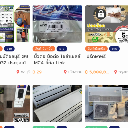
ขาย
สินค้ามือหนึ่ง
ขาย
สินค้ามือหนึ่ง
ขาย
นมัติชลบุรี 09
ขั้วต่อ ข้อต่อ โซล่าเซลล์
ปรึกษาฟรี
32 ประตูออโ
MC4 ยี่ห้อ Link
 Autodoor
ชลบุรี
฿
29
เชียงราย
฿
5,000,000
กรุงเทพมห