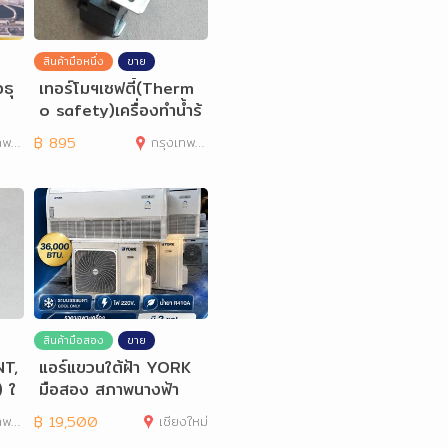
สินค้ามือหนึ่ง
ขาย
อธุ
เทอร์โมฯเซฟตี้(Therm
o safety)เครื่องทำน้ำร้
อน FAGOR
านคร
฿
895
กรุงเทพมหานคร
สินค้ามือสอง
ขาย
NT,
แอร์แขวนใต้ฝ้า YORK
 ใ
มือสอง สภาพนางฟ้า
านคร
฿
19,500
เชียงใหม่