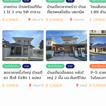
สินค้ามือสอง
ขาย
สินค้ามือสอง
ขาย
สินค้ามือสอง
ขายด่วน บ้านพร้อมที่ดิน
บ้านเดี่ยวลาดพร้าว บ้านเ
โซนสันทร
1 ไร่ 3 งาน 50 ตาราง
ดี่ยวพหลโยธิน เสนานิค
1.89 ล้า
วา ติดทางหลวง
ม 2 หลัง 88
นเดี่ยว
฿
2,390,000
เชียงราย
฿
9,500,000
กรุงเทพมหานคร
฿
1,890,000
สินค้ามือสอง
ขาย
สินค้ามือสอง
ขาย
สินค้ามือหนึ่ง
ลดราคาครั้งใหญ่ บ้านเดี่
บ้านเดี่ยวมือสอง หลังใ
P-5 ขายบ้
ยว สีวลี รังสิต 1 แปลง
หญ่ 2 ชั้น มบ.คันทรีโฮม
ในโครงก
มุม 81ตร.ว
เลค
anor
฿
3,690,000
ปทุมธานี
฿
3,300,000
ชลบุรี
฿
6,990,000