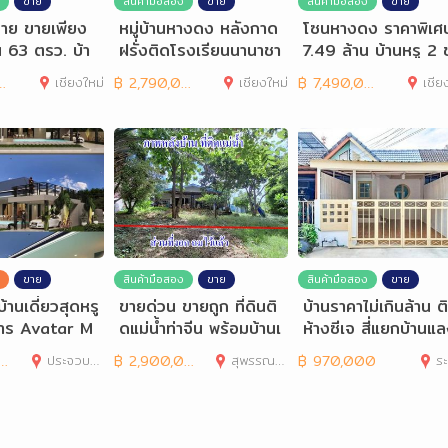
ขาย
สินค้ามือสอง
ขาย
สินค้ามือสอง
ขาย
าย ขายเพียง
หมู่บ้านหางดง หลังกาด
โซนหางดง ราคาพิเศ
น 63 ตรว. บ้า
ฝรั่งติดโรงเรียนนานาชา
7.49 ล้าน บ้านหรู 2 ช
ติ
สไตล์
เชียงใหม่
฿
2,790,000
เชียงใหม่
฿
7,490,000
เชีย
ขาย
สินค้ามือสอง
ขาย
สินค้ามือสอง
ขาย
านเดี่ยวสุดหรู
ขายด่วน ขายถูก ที่ดินติ
บ้านราคาไม่เกินล้าน ต
าร Avatar M
ดแม่น้ำท่าจีน พร้อมบ้านเ
ห้างซีเจ สี่แยกบ้านแ
ดี่ยว
ทำเลดี
ประจวบคีรีขันธ์
฿
2,900,000
สุพรรณบุรี
฿
970,000
ร