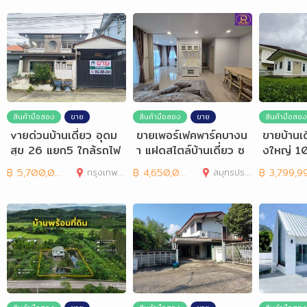
สินค้ามือสอง
ขาย
สินค้ามือสอง
ขาย
สินค้ามือสอง
vายด่วนบ้านเดี่ยว อุดม
ขายเพอร์เฟคพาร์คบางน
ขายบ้านเดี
สุข 26 แยก5 ใกล้รถไฟ
า แฝดสไตล์บ้านเดี่ยว ซ
งใหญ่ 10
ฟ้า-อุดมสุข
อยเอแบค ABAC
฿
5,700,000
กรุงเทพมหานคร
฿
4,650,000
สมุทรปราการ
฿
3,799,9