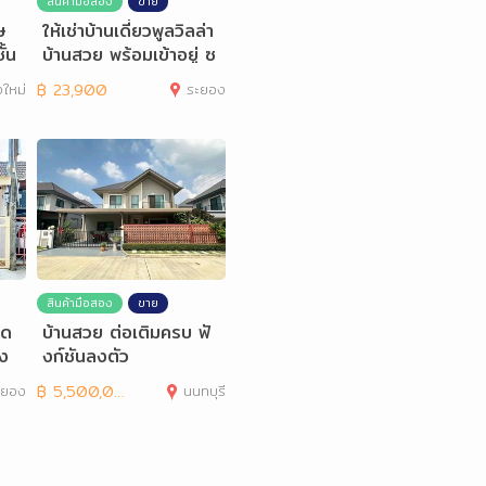
สินค้ามือสอง
ขาย
ษ
ให้เช่าบ้านเดี่ยวพูลวิลล่า
ั้น
บ้านสวย พร้อมเข้าอยู่ ซ
อย5
งใหม่
฿
23,900
ระยอง
สินค้ามือสอง
ขาย
ิด
บ้านสวย ต่อเติมครบ ฟั
ลง
งก์ชันลงตัว
ะยอง
฿
5,500,000
นนทบุรี