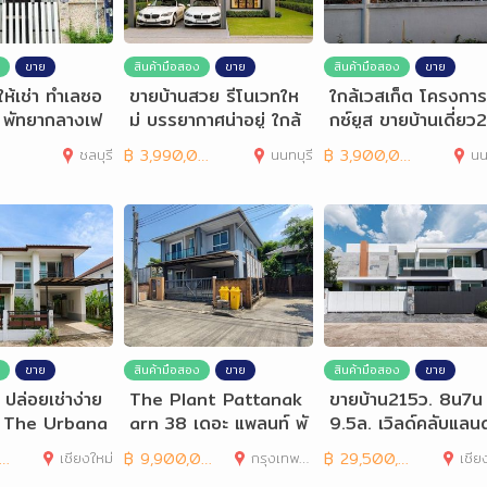
ขาย
สินค้ามือสอง
ขาย
สินค้ามือสอง
ขาย
วให้เช่า ทำเลซอ
ขายบ้านสวย รีโนเวทให
ใกล้เวสเก็ต โครงการ
 พัทยากลางเฟ
ม่ บรรยากาศน่าอยู่ ใกล้
กซ์ยูส ขายบ้านเดี่ยว2ช
์ครบ
รถไฟฟ้า
น บางใหญ่
ชลบุรี
฿
3,990,000
นนทบุรี
฿
3,900,000
นน
ขาย
สินค้ามือสอง
ขาย
สินค้ามือสอง
ขาย
 ปล่อยเช่าง่าย
The Plant Pattanak
ขายบ้าน215ว. 8น7น
ยว The Urbana
arn 38 เดอะ แพลนท์ พั
9.5ล. เวิลด์คลับแลนด
ฒนาการ 38 หลังมุม
หนองควาย หางดง
เชียงใหม่
฿
9,900,000
กรุงเทพมหานคร
฿
29,500,000
เชีย