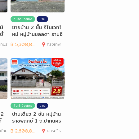
สินค้ามือสอง
ขาย
มิ
ขายบ้าน 2 ชั้น รีโนเวทใ
ั้
หม่ หมู่บ้านชลลดา รามอิ
นทรา
ทบุรี
฿
5,300,000
กรุงเทพมหานคร
สินค้ามือสอง
ขาย
 2
บ้านเดี่ยว 2 ชั้น หมู่บ้าน
์
ราชพฤกษ์ 1 ถ.ปากนคร
งใหม่
฿
2,600,000
นครศรีธรรมราช