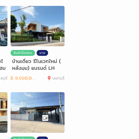
สินค้ามือสอง
ขาย
งใ
บ้านเดี่ยว รีโนเวทใหม่ (
โฮม
หลังมุม) แบรนด์ LH
ลบุรี
฿
8,990,000
นนทบุรี