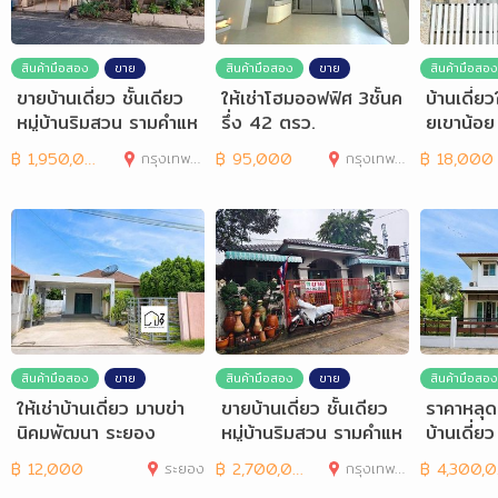
สินค้ามือสอง
ขาย
สินค้ามือสอง
ขาย
สินค้ามือสอง
ขายบ้านเดี่ยว ชั้นเดียว
ให้เช่าโฮมออฟฟิศ 3ชั้นค
บ้านเดี่ย
หมู่บ้านริมสวน รามคำแห
รึ่ง 42 ตรว.
ยเขาน้อย
ง 148
อร์นิเจอร
฿
1,950,000
กรุงเทพมหานคร
฿
95,000
กรุงเทพมหานคร
฿
18,000
สินค้ามือสอง
ขาย
สินค้ามือสอง
ขาย
สินค้ามือสอง
ให้เช่าบ้านเดี่ยว มาบข่า
ขายบ้านเดี่ยว ชั้นเดียว
ราคาหลุด
นิคมพัฒนา ระยอง
หมู่บ้านริมสวน รามคำแห
บ้านเดี่
ง 148 หลังริม
1
฿
12,000
ระยอง
฿
2,700,000
กรุงเทพมหานคร
฿
4,300,000