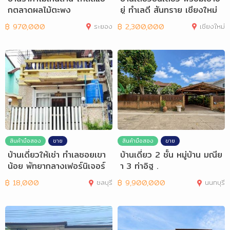
กตลาดผลไม้ตะพง
ยู่ ทำเลดี สันทราย เชียงใหม่
฿
970,000
ระยอง
฿
2,300,000
เชียงใหม่
สินค้ามือสอง
ขาย
สินค้ามือสอง
ขาย
บ้านเดี่ยวให้เช่า ทำเลซอยเขา
บ้านเดี่ยว 2 ชั้น หมู่บ้าน มณีย
น้อย พัทยากลางเฟอร์นิเจอร์
า 3 ท่าอิฐ .
ครบ
฿
18,000
ชลบุรี
฿
9,900,000
นนทบุรี