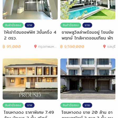
สินค้ามือสอง
ขาย
สินค้ามือสอง
ขาย
ให้เช่าโฮมออฟฟิศ 3ชั้นครึ่ง 4
ขายพลูวิลล่าพร้อมอยู่ โซนชัย
2 ตรว.
พฤกษ์ ใกล้หาดจอมเทียน พัท
ยา
฿
95,000
กรุงเทพมหานคร
฿
9,590,000
ชลบุรี
สินค้ามือสอง
ขาย
สินค้ามือสอง
ขาย
โซนหางดง ราคาพิเศษ 7.49
โซนหางดง ขาย 20 ล้าน อา