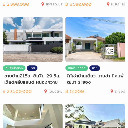
฿
2,900,000
สุพรรณบุรี
฿
8,590,000
เชียงใหม่
สินค้ามือสอง
ขาย
สินค้ามือสอง
ขาย
ขายบ้าน215ว. 8น7น 29.5ล.
ให้เช่าบ้านเดี่ยว มาบข่า นิคมพั
เวิลด์คลับแลนด์ หนองควาย
ฒนา ระยอง
หางดง
฿
29,500,000
เชียงใหม่
฿
12,000
ระยอง