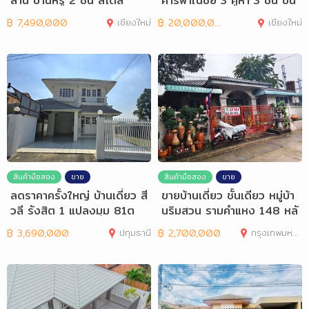
ล้าน บ้านหรู 2 ชั้น สไตล์
คารพาณิชย์ 3 คูหา 3 ชั้น ขน
าดใหญ่
฿
7,490,000
เชียงใหม่
฿
20,000,000
เชียงใหม่
สินค้ามือสอง
ขาย
สินค้ามือสอง
ขาย
ลดราคาครั้งใหญ่ บ้านเดี่ยว สี
ขายบ้านเดี่ยว ชั้นเดียว หมู่บ้า
วลี รังสิต 1 แปลงมุม 81ต
นริมสวน รามคำแหง 148 หลั
ร.ว
งริม
฿
3,690,000
ปทุมธานี
฿
2,700,000
กรุงเทพมหานคร