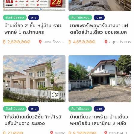
สินค้ามือสอง
ขาย
สินค้ามือสอง
ขาย
บ้านเดี่ยว 2 ชั้น หมู่บ้าน ราช
ขายเพอร์เฟคพาร์คบางนา แฝ
พฤกษ์ 1 ถ.ปากนคร
ดสไตล์บ้านเดี่ยว ซอยเอแบค
ABAC
฿
2,600,000
นครศรีธรรมราช
฿
4,650,000
สมุทรปราการ
สินค้ามือสอง
ขาย
สินค้ามือสอง
ขาย
ให้เช่าบ้านเดี่ยว2ชั้น ใกล้โรบิ
บ้านเดี่ยวลาดพร้าว บ้านเดี่ยว
นสันบ้านฉาง ระยอง
พหลโยธิน เสนานิคม 2 หลัง
88
฿
23,000
ระยอง
฿
9,500,000
กรุงเทพมหานคร