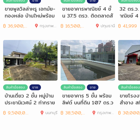
สินค้ามือสอง
ขาย
สินค้ามือสอง
ขาย
สินค้ามือสอง
ขายพูลวิลล่าหรู เอกมัย-
ขายอาคารพาณิชย์ 4 ชั้
32 ตร.ว.
ทองหล่อ บ้านใหม่พร้อม
น 37.5 ตรว. ติดตลาดสั
าณิชย์ 4 
อยู่ Prime Nine
มมากร พร้อมผู้เช่า
ล้ BTSเส
฿
36,900,000
กรุงเทพมหานคร
฿
16,500,000
ปทุมธานี
฿
41,999
สินค้ามือสอง
ขาย
สินค้ามือสอง
ขาย
สินค้ามือสอง
บ้านเดี่ยว 2 ชั้น หมู่บ้าน
ขายอาคาร 5 ชั้น พร้อม
ขายโรงงา
ประชานิเวศน์ 2 ท่าทราย
ลิฟต์ บนที่ดิน 107 ตร.ว
สำอาง สกิน
า
อที่ 1-3-
฿
9,500,000
นนทบุรี
฿
38,500,000
กรุงเทพมหานคร
฿
30,000,00