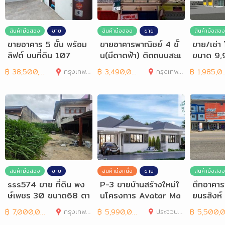
สินค้ามือสอง
ขาย
สินค้ามือสอง
ขาย
สินค้ามือสอง
ขายอาคาร 5 ชั้น พร้อม
ขายอาคารพาณิชย์ 4 ชั้
ขาย/เช่า
ลิฟต์ บนที่ดิน 107
น(มีดาดฟ้า) ติดถนนสะแ
ขนาด 9,
กงาม
ตร
฿
38,500,000
กรุงเทพมหานคร
฿
3,490,000
กรุงเทพมหานคร
฿
1,985,000
สินค้ามือสอง
ขาย
สินค้ามือหนึ่ง
ขาย
สินค้ามือสอง
sss574 ขาย ที่ดิน พง
P-3 ขายบ้านสร้างใหม่ใ
ตึกอาคาร
ษ์เพชร 30 ขนาด68 ตา
นโครงการ Avatar Ma
ยนรสิงห์
รางวา
nor พื้นที่อ.หัวหิน
คร ติดถ
฿
7,000,000
กรุงเทพมหานคร
฿
5,990,000
ประจวบคีรีขันธ์
฿
5,500,00