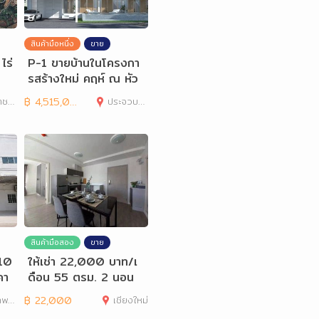
สินค้ามือหนึ่ง
ขาย
ไร่
P-1 ขายบ้านในโครงกา
รสร้างใหม่ คฤห์ ณ หัว
หิน
ีมา
฿
4,515,000
ประจวบคีรีขันธ์
สินค้ามือสอง
ขาย
310
ให้เช่า 22,000 บาท/เ
คา
ดือน 55 ตรม. 2 นอน
2 น้ำ DCondo Rin
านคร
฿
22,000
เชียงใหม่