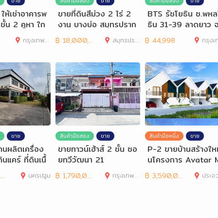
ขาย
สินค้ามือสอง
ขาย
สินค้ามือสอง
ขาย
 ให้เช่าอาคารพ
ขายที่ดินสีม่วง 2 ไร่ 2
BTS รัชโยธิน ซ.พหล
ชั้น 2 คูหา ใก
งาน บางบ่อ สมุทรปราก
ธิน 31-39 ลาดยาว จ
นานิคม
าร
จักร 400 ตร.ม. 32
กรุงเทพมหานคร
฿
18,000,000
สมุทรปราการ
฿
44,998
กรุงเทพมห
ขาย
สินค้ามือสอง
ขาย
สินค้ามือหนึ่ง
ขาย
นผลิตเครื่อง
ขายทาวน์เฮ้าส์ 2 ชั้น ซอ
P-2 ขายบ้านสร้างใหม
แคร์ ที่ดินเนื้
ยทวีวัฒนา 21
นโครงการ Avatar 
34 ไร่
nor พื้นที่ อ.หัวหิน
0
นครปฐม
฿
1,790,000
กรุงเทพมหานคร
฿
3,590,000
ประจวบคีรีข