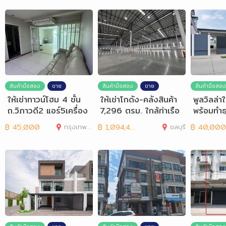
สินค้ามือสอง
ขาย
สินค้ามือสอง
ขาย
สินค้ามือสอง
ให้เช่าทาวน์โฮม 4 ชั้น
ให้เช่าโกดัง-คลังสินค้า
พูลวิลล่าใ
ถ.วิภาวดี2 แอร์5เครื่อง
7,296 ตรม. ใกล้ท่าเรือ
พร้อมทำธ
มี5นอน6น้ำ
แหลมฉบัง
นองปลาไ
฿
45,000
กรุงเทพมหานคร
฿
1,094,400
ชลบุรี
฿
40,000