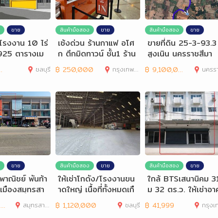
ขาย
สินค้ามือสอง
ขาย
สินค้ามือสอง
ขาย
 โรงงาน 10 ไร่
เซ้งด่วน ร้านกาแฟ อโศ
ขายที่ดิน 25-3-93.3 
925 ตารางเม
ก ตึกมิดทาวน์ ชั้น1 ร้าน
สูงเนิน นครราชสีมา
สวยมาก
ชลบุรี
฿
250,000
กรุงเทพมหานคร
฿
9,100,000
นครราชส
ขาย
สินค้ามือสอง
ขาย
สินค้ามือสอง
ขาย
พาณิชย์ พันท้า
ให้เช่าโกดัง/โรงงานขน
ใกล้ BTSเสนานิคม 
 เมืองสมุทรสา
าดใหญ่ เนื้อที่ทั้งหมดเกื
ม 32 ตร.ว. ให้เช่าอา
นน 4 เลน
อบ 40 ไร่
รพาณิชย์ 4 ชั้น
0
สมุทรสาคร
฿
1,120,000
ชลบุรี
฿
41,999
กรุงเทพมห