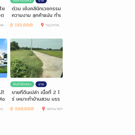
สินค้ามือสอง
ขาย
โย
ด่วน เซ้งคลินิกเวชกรรม
ตุ
ความงาม ลูกค้าแน่น ทำเ
ลดี ริมถนนคู้บอน
านคร
฿
199,000
กรุงเทพมหานคร
สินค้ามือสอง
ขาย
่ใ
ขายที่ดินเปล่า เนื้อที่ 2 ไ
Ma
ร่ เหมาะทำบ้านสวน บรร
ยากาศดีมาก
ันธ์
฿
990,000
นครนายก