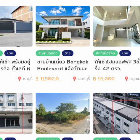
ขาย
สินค้ามือสอง
ขาย
สินค้ามือสอง
ขาย
ห้เช่า พร้อมอยู่
ขายบ้านเดี่ยว Bangkok
ให้เช่าโฮมออฟฟิศ 3ชั
ุรกิจ ทำเลดี ห
Boulevard แจ้งวัฒนะ
รึ่ง 42 ตรว.
หล
-ราชพฤกษ์
ชลบุรี
฿
11,500,000
นนทบุรี
฿
95,000
กรุงเทพมห