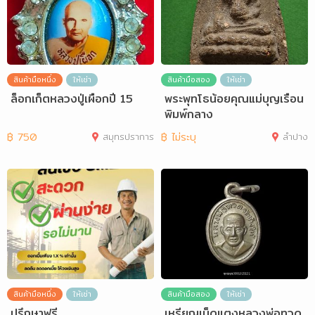
สินค้ามือหนึ่ง
ให้เช่า
สินค้ามือสอง
ให้เช่า
ล็อกเก็ตหลวงปู่เผือกปี 15
พระพุทโธน้อยคุณแม่บุญเรือน
พิมพ์กลาง
฿
750
สมุทรปราการ
฿
ไม่ระบุ
ลำปาง
สินค้ามือหนึ่ง
ให้เช่า
สินค้ามือสอง
ให้เช่า
ปรึกษาฟรี
เหรียญเม็ดแตงหลวงพ่อทวด