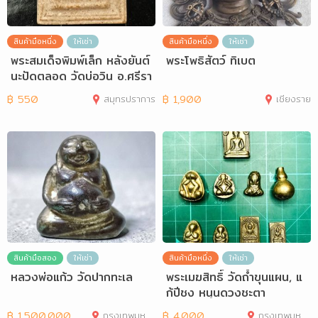
สินค้ามือหนึ่ง
ให้เช่า
สินค้ามือหนึ่ง
ให้เช่า
พระสมเด็จพิมพ์เล็ก หลังยันต์
พระโพธิสัตว์ ทิเบต
นะปัดตลอด วัดบ่อวิน อ.ศรีรา
ชา จ
฿
550
สมุทรปราการ
฿
1,900
เชียงราย
สินค้ามือสอง
ให้เช่า
สินค้ามือหนึ่ง
ให้เช่า
หลวงพ่อแก้ว วัดปากทะเล
พระเมฆสิทธิ์ วัดถ้ำขุนแผน, แ
ก้ปีชง หนุนดวงชะตา
฿
1,500,000
กรุงเทพมหานคร
฿
4,000
กรุงเทพมหานคร