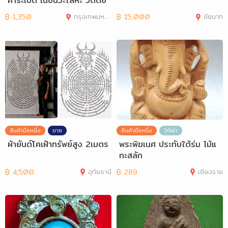
คาระเบิด เนื้อนวะโลหะ วัดดอ
นยายหอม
฿
1,350
กรุงเทพมหานคร
฿
15,000
ชัยนาท
สินค้ามือหนึ่ง
ขาย
สินค้ามือหนึ่ง
ให้เช่า
ผ้ายันต์โคเฝ้าทรัพย์สูง 2เมตร
พระพิฆเนศ ประทับใต้ร่ม ไม้แ
กะสลัก
฿
4,500
อุทัยธานี
฿
289
เชียงราย