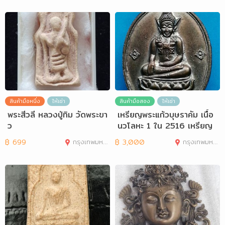
สินค้ามือหนึ่ง
ให้เช่า
สินค้ามือสอง
ให้เช่า
พระสีวลี หลวงปู่ทิม วัดพระขา
เหรียญพระแก้วบุษราคัม เนื้อ
ว
นวโลหะ 1 ใน 2516 เหรียญ
฿
699
กรุงเทพมหานคร
฿
3,000
กรุงเทพมหานคร