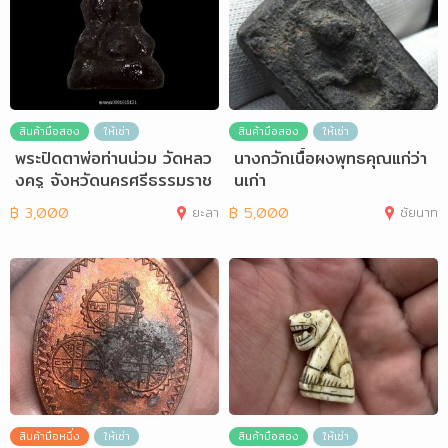
สินค้ามือสอง
ให้เช่า
สินค้ามือสอง
ให้เช่า
พระปิดตาพ่อท่านน่วม วัดหลว
นางกวักเนื้อผงพุทธคุณแก่ว่า
งครู จังหวัดนครศรีธรรมราช
นเก่า
ปี2517
฿
3,000
ยะลา
฿
5,000
ชัยนาท
สินค้ามือหนึ่ง
ให้เช่า
สินค้ามือสอง
ให้เช่า