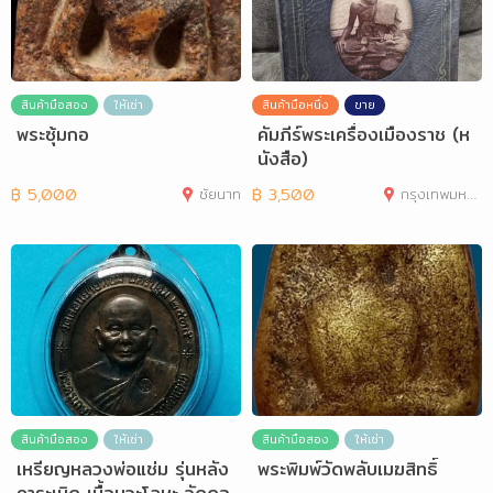
สินค้ามือสอง
ให้เช่า
สินค้ามือหนึ่ง
ขาย
พระซุ้มกอ
คัมภีร์พระเครื่องเมืองราช (ห
นังสือ)
฿
5,000
ชัยนาท
฿
3,500
กรุงเทพมหานคร
สินค้ามือสอง
ให้เช่า
สินค้ามือสอง
ให้เช่า
เหรียญหลวงพ่อแช่ม รุ่นหลัง
พระพิมพ์วัดพลับเมฆสิทธิ์