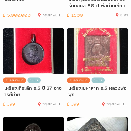
รุ่นมงคล 80 ปี พ่อท่านเขียว
วัดห้วยเ
฿
5,000,000
กรุงเทพมหานคร
฿
1,500
ยะลา
สินค้ามือหนึ่ง
ให้เช่า
สินค้ามือหนึ่ง
ให้เช่า
เหรียญที่ระลึก ร.5 ปี 37 อาจ
เหรียญมหาลาภ ร.5 หลวงพ่อ
ารย์ข่าย
พุธ
฿
399
กรุงเทพมหานคร
฿
399
กรุงเทพมหานคร