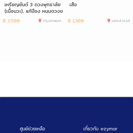
เหรียญยันต์ 3 ดวงพุทธาลัย
เสือ
(เนื้อนวะ), แก้ปีชง หนุนดวงช
ะตา
฿
3,500
กรุงเทพมหานคร
฿
1,300
นครสวรรค์
ศูนย์ช่วยเหลือ
เกี่ยวกับ ezymar