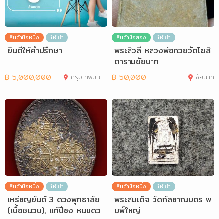
สินค้ามือหนึ่ง
ให้เช่า
สินค้ามือสอง
ให้เช่า
ยินดีให้คำปรึกษา
พระสิวลี หลวงพ่อกวยวัดโฆสิ
ตารามชัยนาท
฿
5,000,000
กรุงเทพมหานคร
฿
50,000
ชัยนาท
สินค้ามือหนึ่ง
ให้เช่า
สินค้ามือหนึ่ง
ให้เช่า
เหรียญยันต์ 3 ดวงพุทธาลัย
พระสมเด็จ วัดกัลยาณมิตร พิ
(เนื้อชนวน), แก้ปีชง หนุนดว
มพ์ใหญ่