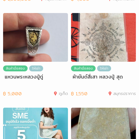
สินค้ามือสอง
ให้เช่า
สินค้ามือสอง
ให้เช่า
แหวนพระหลวงปู่ดู่
ผ้ายันต์สี่เสา หลวงปู่ สุด
฿
5,000
ภูเก็ต
฿
1,550
สมุทรปราการ