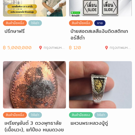
สินค้ามือหนึ่ง
ให้เช่า
สินค้ามือหนึ่ง
ขาย
ปรึกษาฟรี
ป่ายสอตสเลสีเเงินติดสติกเก
อร์สีดำ
฿
5,000,000
กรุงเทพมหานคร
฿
120
กรุงเทพมหานคร
สินค้ามือหนึ่ง
ให้เช่า
สินค้ามือสอง
ให้เช่า
เหรียญยันต์ 3 ดวงพุทธาลัย
แหวนพระหลวงปู่ดู่
(เนื้อนวะ), แก้ปีชง หนุนดวงช