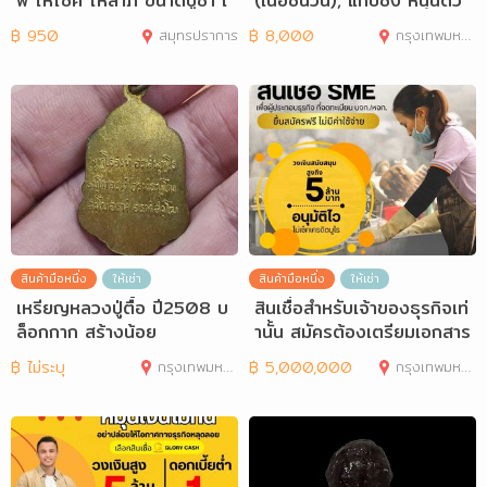
ฟ ให้โชค ให้ลาภ ขนาดบูชา เ
(เนื้อชนวน), แก้ปีชง หนุนดว
นื้
งชะตา
฿
950
สมุทรปราการ
฿
8,000
กรุงเทพมหานคร
สินค้ามือหนึ่ง
ให้เช่า
สินค้ามือหนึ่ง
ให้เช่า
เหรียญหลวงปู่ตื้อ ปี2508 บ
สินเชื่อสำหรับเจ้าของธุรกิจเท่
ล็อกกาก สร้างน้อย
านั้น สมัครต้องเตรียมเอกสาร
อะ
฿
ไม่ระบุ
กรุงเทพมหานคร
฿
5,000,000
กรุงเทพมหานคร