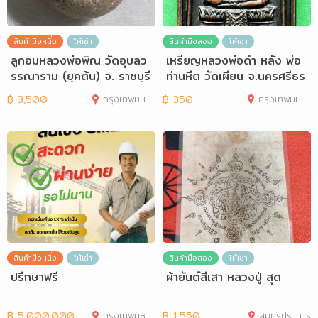
สินค้ามือหนึ่ง
ให้เช่า
สินค้ามือสอง
ให้เช่า
ลูกอมหลวงพ่อพิณ วัดอุบลว
เหรียญหลวงพ่อดำ หลัง พ่อ
รรณาราม (ยุคต้น) จ. ราชบุรี
ท่านหีต วัดเผียน จ.นครศรีธร
รมราช
฿
3,500
กรุงเทพมหานคร
฿
350
กรุงเทพมหานคร
สินค้ามือหนึ่ง
ให้เช่า
สินค้ามือสอง
ให้เช่า
ปรึกษาฟรี
ผ้ายันต์สี่เสา หลวงปู่ สุด
฿
5,000,000
กรุงเทพมหานคร
฿
1,550
สมุทรปราการ