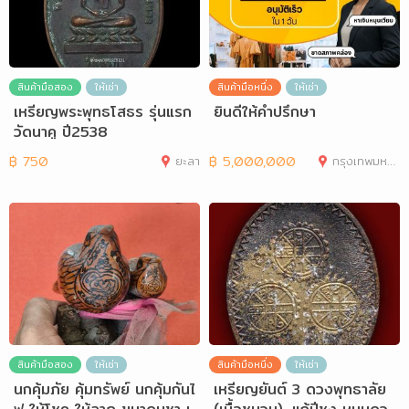
สินค้ามือสอง
ให้เช่า
สินค้ามือหนึ่ง
ให้เช่า
เหรียญพระพุทธโสธร รุ่นแรก
ยินดีให้คำปรึกษา
วัดนาคู ปี2538
฿
750
ยะลา
฿
5,000,000
กรุงเทพมหานคร
สินค้ามือสอง
ให้เช่า
สินค้ามือหนึ่ง
ให้เช่า
นกคุ้มภัย คุ้มทรัพย์ นกคุ้มกันไ
เหรียญยันต์ 3 ดวงพุทธาลัย