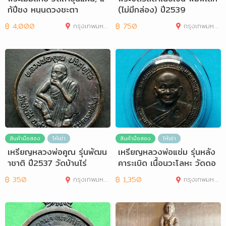
ก้ปีชง หนุนดวงชะตา
(ไม่มีกล่อง) ปี2539
฿
4,000
กรุงเทพมหานคร
฿
750
กรุงเทพมหานคร
สินค้ามือสอง
ให้เช่า
สินค้ามือสอง
ให้เช่า
เหรียญหลวงพ่อคูณ รุ่นพัฒน
เหรียญหลวงพ่อแช่ม รุ่นหลัง
าชาติ ปี2537 วัดบ้านไร่
คาระเบิด เนื้อนวะโลหะ วัดดอ
นยายหอม
฿
350
กรุงเทพมหานคร
฿
1,350
กรุงเทพมหานคร