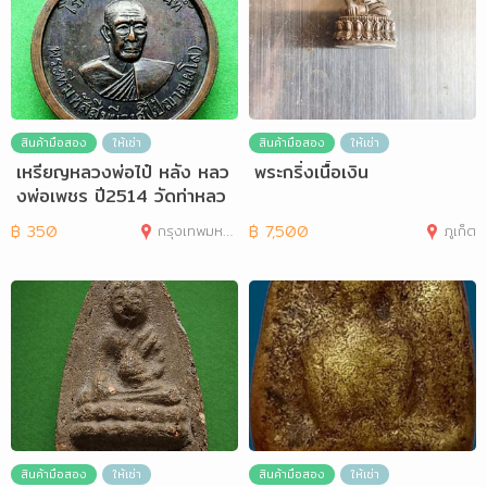
สินค้ามือสอง
ให้เช่า
สินค้ามือสอง
ให้เช่า
เหรียญหลวงพ่อไป๋ หลัง หลว
พระกริ่งเนื้อเงิน
งพ่อเพชร ปี2514 วัดท่าหลว
ง จ.พิจิตร
฿
350
กรุงเทพมหานคร
฿
7,500
ภูเก็ต
สินค้ามือสอง
ให้เช่า
สินค้ามือสอง
ให้เช่า