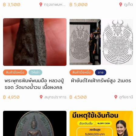
ะตา
฿
3,500
กรุงเทพมหานคร
฿
5,000
ภูเก็ต
สินค้ามือหนึ่ง
ให้เช่า
สินค้ามือหนึ่ง
ขาย
พระพุทธพิมพ์พนมมือ หลวงปู่
ผ้ายันต์โคเฝ้าทรัพย์สูง 2เมตร
รอด วัดบางน้ำวน เนื้อผงคลุ
กรัก
฿
4,950
สมุทรปราการ
฿
4,500
อุทัยธานี