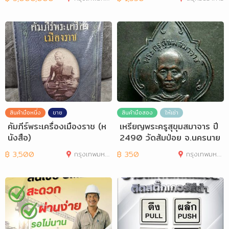
สินค้ามือหนึ่ง
ขาย
สินค้ามือสอง
ให้เช่า
คัมภีร์พระเครื่องเมืองราช (ห
เหรียญพระครูสุขุมสมาจาร ปี
นังสือ)
2490 วัดส้มป่อย จ.นครนาย
ก
฿
3,500
กรุงเทพมหานคร
฿
350
กรุงเทพมหานคร