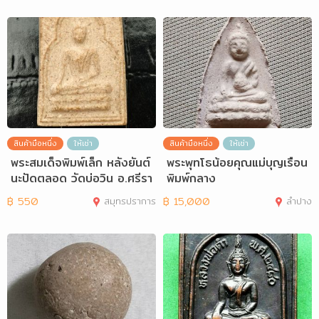
สินค้ามือหนึ่ง
ให้เช่า
สินค้ามือหนึ่ง
ให้เช่า
พระสมเด็จพิมพ์เล็ก หลังยันต์
พระพุทโธน้อยคุณแม่บุญเรือน
นะปัดตลอด วัดบ่อวิน อ.ศรีรา
พิมพ์กลาง
ชา จ
฿
550
สมุทรปราการ
฿
15,000
ลำปาง