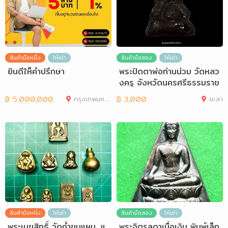
สินค้ามือหนึ่ง
ให้เช่า
สินค้ามือสอง
ให้เช่า
ยินดีให็คำปรึกษา
พระปิดตาพ่อท่านน่วม วัดหลว
งครู จังหวัดนครศรีธรรมราช
ปี2517
฿
5,000,000
กรุงเทพมหานคร
฿
3,000
ยะลา
สินค้ามือหนึ่ง
ให้เช่า
สินค้ามือสอง
ให้เช่า
พระเมฆสิทธิ์ วัดถ้ำขุนแผน, แ
พระจิตรลดาเนื้อเงิน พิมพ์เล็ก