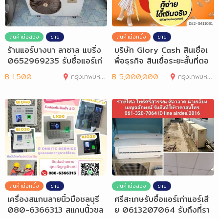
สินค้ามือสอง
ขาย
สินค้ามือหนึ่ง
ขาย
ร้านแอร์บางนา ลาซาล แบริ่ง
บริษัท Glory Cash สินเชื่อเ
0652969235 รับซื้อแอร์เก่
พื่อธุรกิจ สินเชื่อระยะสั้นที่ตอ
าแอร์เสีย
฿
1,500
กรุงเทพมหานคร
฿
5,000,000
กรุงเทพมหานคร
สินค้ามือหนึ่ง
ขาย
สินค้ามือสอง
ขาย
เครื่องสแกนลายนิ้วมือชลบุรี
ศรีสะเกษรับซื้อแอร์เก่าแอร์เสี
080-6366313 สแกนนิ้วชล
ย 0613207064 รับถึงที่รา