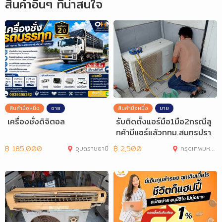
สินค้าอื่นๆ ที่น่าสนใจ
สินค้ามือหนึ่ง
ขาย
สินค้ามือหนึ่ง
ขาย
เครื่องชั่งดิจิตอล
รับติดตั้งแอร์มือ1มือ2กรณีลู
กค้ามีแอร์แล้วกทม.สมุทรปรา
การ
฿
185,000
อุบลราชธานี
฿
2,500
กรุงเทพมหานคร