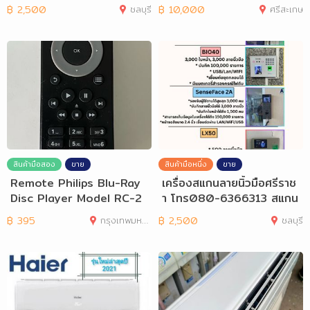
บุรี พัทยา
คาสูง
฿
2,500
ชลบุรี
฿
10,000
ศรีสะเกษ
สินค้ามือสอง
ขาย
สินค้ามือหนึ่ง
ขาย
Remote Philips Blu-Ray
เครื่องสแกนลายนิ้วมือศรีราช
Disc Player Model RC-2
า โทร080-6366313 สแกน
801แท้
นิ้วศรีราชา
฿
395
กรุงเทพมหานคร
฿
2,500
ชลบุรี