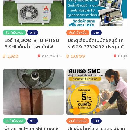
สินค้ามือสอง
ขาย
สินค้ามือหนึ่ง
ขาย
แอร์ 13,000 BTU MITSU
ประตูเลื่อนอัตโนมัติชลบุรี โท
BISHI เย็นฉ่ำ ประหยัดไฟ
ร.099-3732032 ประตูออโ
ต้ชลบุรี
฿
1,200
กรุงเทพมหานคร
฿
19,900
ชลบุรี
สินค้ามือสอง
ขาย
สินค้ามือหนึ่ง
ขาย
พัดลม mitsubishi มิตซูบิชิ
สินเชื่อสำหรับเจ้าของธุรกิจเท่