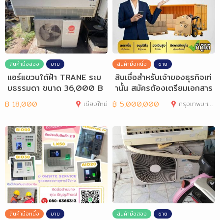
สินค้ามือสอง
ขาย
สินค้ามือหนึ่ง
ขาย
แอร์แขวนใต้ฝ้า TRANE ระบ
สินเชื่อสำหรับเจ้าของธุรกิจเท่
บธรรมดา ขนาด 36,000 B
านั้น สมัครต้องเตรียมเอกสาร
TU.
อะ
฿
18,000
เชียงใหม่
฿
5,000,000
กรุงเทพมหานคร
สินค้ามือหนึ่ง
ขาย
สินค้ามือสอง
ขาย