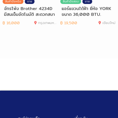
สินค้ามือหนึ่ง
ขาย
สินค้ามือสอง
ขาย
จักรโพ้ง Brother 4234D
แอร์แขวนใต้ฝ้า ยี่ห้อ YORK
มีสนเข็มอัตโนมัติ สะดวกสบา
ขนาด 36,000 BTU.
ย
฿
16,000
กรุงเทพมหานคร
฿
19,500
เชียงใหม่