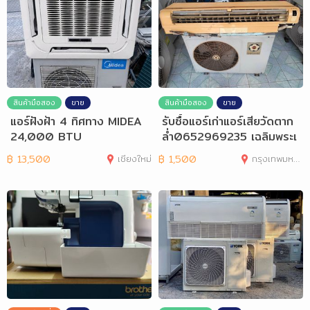
สินค้ามือสอง
ขาย
สินค้ามือสอง
ขาย
แอร์ฝังฝ้า 4 ทิศทาง MIDEA
รับซื้อแอร์เก่าแอร์เสียวัดตาก
24,000 BTU
ล่ำ0652969235 เฉลิมพระเ
กียรติ
฿
13,500
เชียงใหม่
฿
1,500
กรุงเทพมหานคร