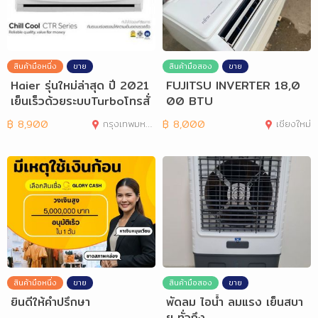
สินค้ามือหนึ่ง
ขาย
สินค้ามือสอง
ขาย
Haier รุ่นใหม่ล่าสุด ปี 2021
FUJITSU INVERTER 18,0
เย็นเร็วด้วยระบบTurboโทรสั่
00 BTU
งได้
฿
8,900
กรุงเทพมหานคร
฿
8,000
เชียงใหม่
สินค้ามือหนึ่ง
ขาย
สินค้ามือสอง
ขาย
ยินดีให้คำปรึกษา
พัดลม ไอน้ำ ลมแรง เย็นสบา
ย ทั่วถึง