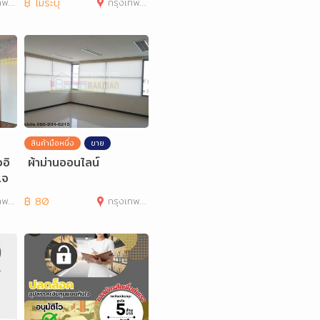
านคร
฿
ไม่ระบุ
กรุงเทพมหานคร
สินค้ามือหนึ่ง
ขาย
วอิ
ผ้าม่านออนไลน์
เจ
านคร
฿
80
กรุงเทพมหานคร