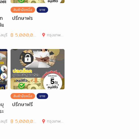
สินค้ามือหนึ่ง
ขาย
โท
ปรึกษาฟร
้แ
ลบุรี
฿
5,000,000
กรุงเทพมหานคร
สินค้ามือหนึ่ง
ขาย
บุ
ปรึกษาฟรี
ระ
6
ลบุรี
฿
5,000,000
กรุงเทพมหานคร