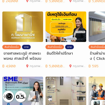
฿
24,000
กรุงเทพมหานคร
฿
5,000,000
กรุงเทพมหานคร
฿
5,000,00
สินค้ามือหนึ่ง
ขาย
สินค้ามือหนึ่ง
ขาย
สินค้ามือหนึ่ง
ขายศาลพระภูมิ ศาลพระ
ยินดีให้คำปรึกษา
ร้านผ้าม่
พรหม ศาลเจ้าที่ พร้อมบ
ง ( Clic
ริการติดตั้ง
฿
4,900
กรุงเทพมหานคร
฿
5,000,000
กรุงเทพมหานคร
฿
595