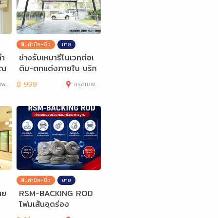
สินค้ามือหนึ่ง
ขาย
ทำ
ช่างรับเหมารีโนเวทต่อเ
ุณ
ติม-ตกแต่งภายใน บริก
ารรับทำเฟอร์นิเจอร
านคร
฿
999
กรุงเทพมหานคร
สินค้ามือหนึ่ง
ขาย
าย
RSM-BACKING ROD
โฟมเส้นอุดร่อง