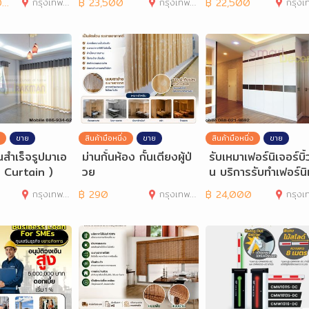
0
กรุงเทพมหานคร
฿
23,500
กรุงเทพมหานคร
฿
22,500
กรุงเทพมห
ขาย
สินค้ามือหนึ่ง
ขาย
สินค้ามือหนึ่ง
ขาย
านสำเร็จรูปมาเอ
ม่านก้้นห้อง กั้นเตียงผู้ป่
รับเหมาเฟอร์นิเจอร์บิ้
k Curtain )
วย
น บริการรับทำเฟอร์นิ
อร์บิวท์อิน
กรุงเทพมหานคร
฿
290
กรุงเทพมหานคร
฿
24,000
กรุงเทพมห