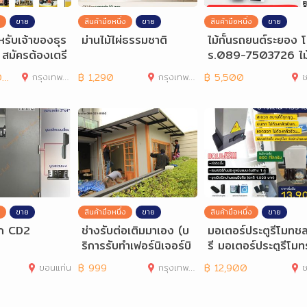
ขาย
สินค้ามือหนึ่ง
ขาย
สินค้ามือหนึ่ง
ขาย
ำหรับเจ้าของธุร
ม่านไม้ไผ่ธรรมชาติ
ไม้กั้นรถยนต์ระยอง 
้น สมัครต้องเตรี
ร.089-7503726 ไม
รอะ
ขนกั้นชลบุรี ศรีราชา
0
กรุงเทพมหานคร
฿
1,290
กรุงเทพมหานคร
฿
5,500
ช
ขาย
สินค้ามือหนึ่ง
ขาย
สินค้ามือหนึ่ง
ขาย
็ก CD2
ช่างรับต่อเติมมาเอง (บ
มอเตอร์ประตูรีโมทชล
ริการรับทำเฟอร์นิเจอร์บิ
รี มอเตอร์ประตูรีโมท
วท์อิน) ออกแบบ
ยอง 089-750372
ขอนแก่น
฿
999
กรุงเทพมหานคร
฿
12,900
ช