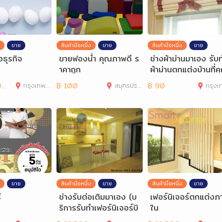
ขาย
สินค้ามือหนึ่ง
ขาย
สินค้ามือหนึ่ง
ขาย
่อธุรกิจ
ขายฟองน้ำ คุณภาพดี ร
ช่างผ้าม่านมาเอง รับ
าคาถูก
ผ้าม่านตกแต่งบ้านที่ค
รัก ด้วยผ้าม่าน
0
กรุงเทพมหานคร
฿
100
สมุทรปราการ
฿
90
กรุงเทพมห
ขาย
สินค้ามือหนึ่ง
ขาย
สินค้ามือหนึ่ง
ขาย
ี
ช่างรับต่อเติมมาเอง (บ
เฟอร์นิเจอร์ตกแต่งภ
ริการรับทำเฟอร์นิเจอร์บิ
ใน
วท์อิน) ออกแบบ